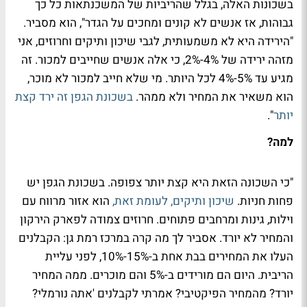
בשכונות האלה, בגלל שהריביות של המשכנתאות כל כך
גבוהות, אז אנשים לא קונים ומחכים על הגדר", הוא מסביר.
"הירידה היא לא משמעותית, לגבי שיכון ותיקים וחרוזים, אני
מזהה ירידה של 4%-2%, כי אלה אנשים שחייבים למכור. זה
מגיע עד 5%-4% לכל היותר. מי שלא חייב למכור לא מוכר,
הוא משאיר את המחיר ולא ממהר.
בשכונת הגפן זה ירד קצת
יותר
".
למה?
"כי השכונה הזאת היא קצת יותר צפופה. בשכונת הגפן יש
פחות חניות.
שיכון ותיקים, לעומת זאת,
הוא אזור מרווח עם
וילות, גינות ומרחבים פתוחים. חרוזים צמודה לפארק הירקון
והמחיר לא יורד. אסביר לך מה קרה במרכז רמת גן: הקבלנים
העלו את המחירים בבת אחת ב-15%-10%, לפני עליית
הריבית. היום הם מורידים ב-5% והם מוכרים. ממה המחיר
יורד? מהמחיר הפיקטיבי? אמרתי לקבלנים 'אתה נורמלי?