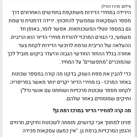
צילום: מרכז הנדלן
הירידה במחירי הדירות משתקפת בחודשים האחרונים דרך
מספר העסקאות שממשיך להתכווץ. ירידה דרמטית נרשמת
גם במספר נוטלי המשכנתאות. אפשר לומר, באופן חד
משמעי, כי הגורם המרכזי להורדת מחירי הדיור הוא הריבית.
ההעלאה של הריבית גורמת לרוכשי הדירות לקחת צעד
אחורה בגלל ההחזר החודשי הגבוה והיעדר ביקוש מוביל לכך
שהמוכרים "מתפשרים" על המחיר.
כדי להבין את מפת השוק, בדקנו מה קורה במספר שכונות
באזור המרכז - בו מחירי הדיור יקרים יותר מאשר בפריפריה.
לקחנו מספר שכונות מרכזיות ושוחחנו עם אנשי נדל"ן
ותיקים שמומחים באזור שלהם.
מה קרה למחירי הדיור במרכז רמת גן?
פנינו ל
מתווך אבי קדושים, מומחה לשכונות ותיקים, חרוזים
והגפן המרכזיות ברמת גן.
"אין כמעט עסקאות מכירה