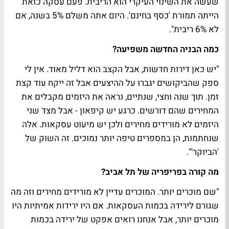
שעשה את השינוי העיקרי הוא הריבית. פעם עסקה כזאת
הייתה תמורת 'כסף בחינם'. היום אתה משלם 5% בשנה, אם
לא 6% ריבית".
כמה הבניה החדשה משפיעה?
"יש כאן דירות חדשות, אבל הקצב הוא דליל מאוד. אין לי
ספק שהביקושים יגברו על ההיצעים אבל זה ייקח עוד קצת
זמן. תוך שנה וחצי, שנתיים, נראה את היזמים מקבלים את
המחירים שהם דורשים. כרגע יש קיפאון - אבל מצד שני
היזמים לא מורידים מחירים ולכן יש מיעוט עסקאות. אלה
שנחתמות, הן במספרים טיפה יותר נמוכים. זה השוק של
'הביוקר'".
מה קורה בפריפריה של תל אביב?
"שם מוכרים יותר. המוכרים עדיין לא מורידים מחירים וזה מה
שגורם לירידה בכמות העסקאות. אם היו ירידות אמיתיות היו
מוכרים יותר, אבל אנחנו רואים אפקט של ירידה בכמות