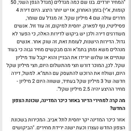
"המחיר יורדים. בנו שם כמה מגדלים (מגדל הגפן השני, 50
קומות, א"י) בזמן האחרון, אז יש יותר היצע. היום דירת 4
חדרים עולה שם 4 מיליון שקל. זה מגדל עם שומר,
פסיליטיז, נוף לפארק. יחסית למיקום, זה עוד זול. אנשים
משדרגים דירה ולכן יש ביקוש לדירות האלה, כי הפער לא
גדול. הדירות הישנות, לעומת זאת, זה שוק אחר. אנשים
מנהלים משא ומתן בתמ"א והם מבקשים מחיר גבוה כי בעוד
שנתיים או שלוש יורידו את הבניין והוא יקבל עוד מיליון
שקל. לכן, המוכר דורש חצי מהתשלום היום, חצי מיליון שקל
היום, ושולח את הרוכש להתעסק עם התמ"א. למשל, דירה
חדשה של 3 מיליון שקל בעתיד, ששווה היום 2 מיליון -
מחיר ההיצע יהיה 2.5 מיליון שקל".
מה קרה למחירי הדיור באזור כיכר המדינה, שכונת הצפון
החדש?
אזור כיכר המדינה יקר יחסית לתל אביב. המכירות בשכונת
הצפון החדש נעצרו וכעת ישנה ירידת מחירים. "הביקושים