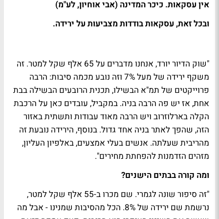
אין עסקאות. כיכר המדינה (אבי אוחיון, לע"מ)
ובכל זאת, עסקאות בודדות מצביעות על ירידה.
"שוק הדיור יורד, אנחנו מדברים על 65 אלף שקל למטר. זה
משקף ירידה של מעל 7% וזה נובע מכמה סיבות: הרבה
פרוייקטים של תמ"א הבשילו, תכנית הרובעים הבשילה בבת
אחת, אז יש פה הרבה בניה. במקביל, עובדים כאן על הרכבת
הקלה בארלוזרוב ויש הרבה מאוד עבודות ותשתית באזור
הזה, שהפך לאתר בניה אחד גדול. בנוסף, הירידה נובעת זה
מהריבית שעלתה. אנשים בעלי אמצעים, באלפיון העליון,
מזהים הזדמנות להפחתת מחירים".
ומה קורה בבתים הישנים?
"זה סיפור שונה לגמרי. שם מכרו ב-55 אלף שקל למטר,
נרשמת שם ירידה של 8%. הכל מהסיבות שמנינו - אבל מה