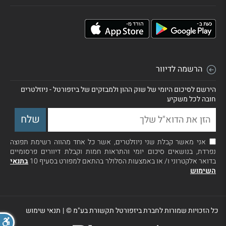
הרשמה לדיוור
הירשם לסיכום היומי של שוק ההון ולמבזקים של ביזפורטל - ניוזלטרים
חובה לכל משקיע
אני מאשר קבלת שני ניוזלטרים, אשר כל אחד מהווה רשימת תפוצה
נפרדת, בנושאים סיכום יומי והתראות חמות וקבלת דיוורים פרסומיים
בדואר אלקטרוני ו/ או באמצעות הסלולר בהתאם למפורט בסעיף 10
בתנאי
השימוש
כל הזכויות שמורות לחברת ביזפורטל תקשורת בע"מ ©
|
תנאי שימוש