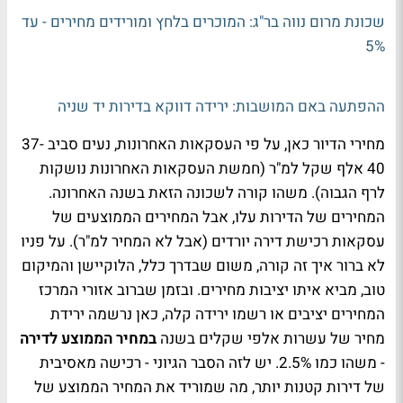
שכונת מרום נווה בר"ג: המוכרים בלחץ ומורידים מחירים - עד
5%
ההפתעה באם המושבות: ירידה דווקא בדירות יד שניה
מחירי הדיור כאן, על פי העסקאות האחרונות, נעים סביב 37-
40 אלף שקל למ"ר (חמשת העסקאות האחרונות נושקות
לרף הגבוה). משהו קורה לשכונה הזאת בשנה האחרונה.
המחירים של הדירות עלו, אבל המחירים הממוצעים של
עסקאות רכישת דירה יורדים (אבל לא המחיר למ"ר). על פניו
לא ברור איך זה קורה, משום שבדרך כלל, הלוקיישן והמיקום
טוב, מביא איתו יציבות מחירים. ובזמן שברוב אזורי המרכז
המחירים יציבים או רשמו ירידה קלה, כאן נרשמה ירידת
מחיר של עשרות אלפי שקלים בשנה
במחיר הממוצע לדירה
- משהו כמו 2.5%. יש לזה הסבר הגיוני - רכישה מאסיבית
של דירות קטנות יותר, מה שמוריד את המחיר הממוצע של