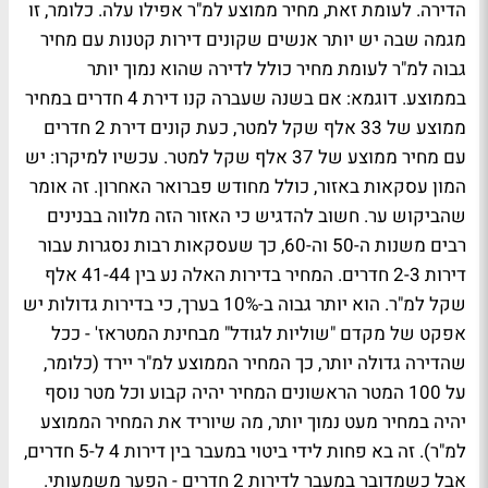
הדירה. לעומת זאת, מחיר ממוצע למ"ר אפילו עלה. כלומר, זו
מגמה שבה יש יותר אנשים שקונים דירות קטנות עם מחיר
גבוה למ"ר לעומת מחיר כולל לדירה שהוא נמוך יותר
בממוצע. דוגמא: אם בשנה שעברה קנו דירת 4 חדרים במחיר
ממוצע של 33 אלף שקל למטר, כעת קונים דירת 2 חדרים
עם מחיר ממוצע של 37 אלף שקל למטר. עכשיו למיקרו: יש
המון עסקאות באזור, כולל מחודש פברואר האחרון. זה אומר
שהביקוש ער. חשוב להדגיש כי האזור הזה מלווה בבנינים
רבים משנות ה-50 וה-60, כך שעסקאות רבות נסגרות עבור
דירות 2-3 חדרים. המחיר בדירות האלה נע בין 41-44 אלף
שקל למ"ר. הוא יותר גבוה ב-10% בערך, כי בדירות גדולות יש
אפקט של מקדם "שוליות לגודל" מבחינת המטראז' - ככל
שהדירה גדולה יותר, כך המחיר הממוצע למ"ר יירד (כלומר,
על 100 המטר הראשונים המחיר יהיה קבוע וכל מטר נוסף
יהיה במחיר מעט נמוך יותר, מה שיוריד את המחיר הממוצע
למ"ר). זה בא פחות לידי ביטוי במעבר בין דירות 4 ל-5 חדרים,
אבל כשמדובר במעבר לדירות 2 חדרים - הפער משמעותי.