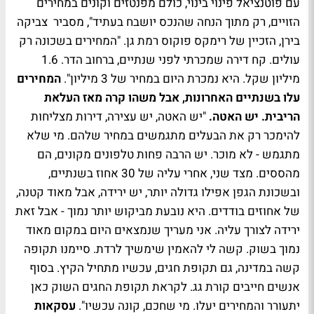
עם פוטנציאל פינוי בינוי, כולם מפנטזים וקונים במחירים
הזויים, רק מתוך הנחה שהנכס יושבח בעתיד", מסביר צביקה
בירן, הזכיין של רימקס פוקוס רמת גן. "המחירים בשכונה רק
עולים. קח דירה שמכרתי לפני שנתיים, ברחוב הדר. 1.6
מיליון שקל. היא נמכרת היום במחיר של 3 מיליון".
המחירים
עלו בשנתיים האחרונות, אבל משהו קרה מאז העלאת
הריבית. יש האטה.
"יש האטה, יש עצירה, דירות מצליחות
להימכר רק את הבעלים מתגמשים במחיר שלהם. מי שלא
מתגמש - לא מוכר. יש הרבה פחות טלפונים מקונים, הם
מהססים. מצד שני, אחרי עליה של 30 אחוז בשנתיים,
ובשכונת הגפן אפילו גדולה יותר, יש ירידה, אבל מאוד קטנה,
של אחוזים בודדים. היא נובעת מביקוש יותר נמוך - אבל זאת
ירידה לצורך עליה. אני מעריך שנמצאים היום במקום מאוד
נמוך בשוק. קשה לי להאמין שימשיך לרדת. סיימנו תקופה
קשה במדינה, גם תקופת חגים, עכשיו מתחיל הקיץ. בסוף
אנשים חייבים קורת גג. לקראת תקופת החגים השוק כאן
יתעורר והמחירים יעלו. מי שחכם, קונה עכשיו".
עסקאות