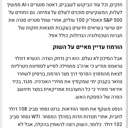
חזקים, וכל עוד הביקוש לשבבים, דאטה סנטרים ו-AI ממשיך
לעלות, המשקיעים מוכנים לשלם על צמיחה. גם החוזים על
S&P 500 ונאסד"ק 100 עולים, אחרי שוול סטריט סגרה את
יום שישי בשיאים חדשים בעקבות תוצאות חזקות של
חברות הטכנולוגיה הגדולות, כולל אפל.
הורמוז עדיין מאיים על השוק
אבל הסיכון לא נעלם. הוא רק נדחק הצדה. הנשיא דונלד
טראמפ מודיע כי ארה"ב מתחילה לסייע לספינות ניטרליות
לצאת מהמפרץ הפרסי דרך מצר הורמוז, בניסיון לשחרר
צוואר בקבוק ימי שמקפיץ את מחירי האנרגיה. מנגד, בכיר
איראני מזהיר כי כל התערבות אמריקאית במצר תיחשב
הפרה של הפסקת האש.
הנפט משקף את חוסר הוודאות. ברנט נסחר סביב 108 דולר
לחבית, אחרי תנודות חדות במהלך המסחר. WTI נסחר סביב
102 דולר. כלומר, השוק רוצה להאמין בהקלה, אבל לא