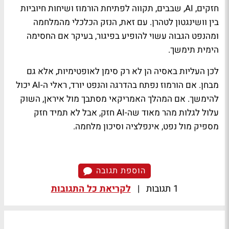
חזקים, AI, שבבים, תקווה לפתיחת הורמוז ושיחות חיוביות
בין וושינגטון לטהרן. עם זאת, הנזק הכלכלי מהמלחמה
ומהנפט הגבוה עשוי להופיע בפיגור, בעיקר אם החסימה
הימית תימשך.
לכן העליות באסיה הן לא רק סימן לאופטימיות, אלא גם
מבחן. אם הורמוז נפתח בהדרגה והנפט יורד, ראלי ה-AI יכול
להימשך. אם המהלך האמריקאי מסתבך מול איראן, השוק
עלול לגלות מהר מאוד שה-AI חזק, אבל לא תמיד חזק
מספיק מול נפט, אינפלציה וסיכון מלחמה.
הוספת תגובה
1 תגובות
|
לקריאת כל התגובות