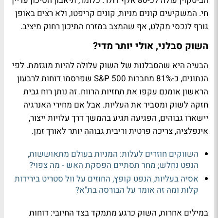
הביטקוין עולה לכ-80 אלף דולר. כלומר, תיאבון הסיכון עדיין
חי. המשקיעים קונים מניות, קונים קריפטו, ולא רצים באופן
גורף לנכסי מקלט, אף שהמצב במזרח התיכון רחוק מיציב.
השוק סבלני, אולי יותר מדי?
הבעיה היא שהסבלנות של השוק עלולה להיות מוגזמת. לפי
הנתונים, כ-81% מחברות S&P 500 שפרסמו דוחות לרבעון
הראשון אומנם עקפו את תחזיות הרווח. זה נותן רוח גבית
חזקה לשוק ומסביר את העליות. אבל אם מחירי האנרגיה
יישארו גבוהים, הפגיעה תגיע בהמשך דרך עלויות ייצור,
אינפלציה, צריכה פרטית וריבית גבוהה יותר לאורך זמן.
השווקים חוזרים לעלות: המניות בעולם מתאוששות,
הנפט נחלש; מחר תסתיים הפסקת האש - מה צפוי?
אסיה בעליות, הנפט קופץ, החוזים על וול סטריט בירידות
קלות ומה זה אומר על הבורסה בת"א?
במילים אחרות, השוק כרגע מתמקד בצד החיובי: דוחות