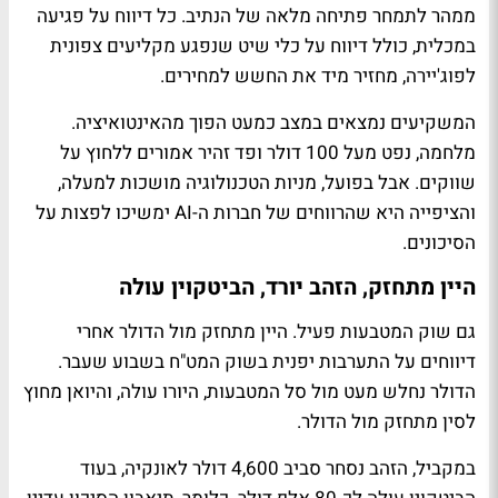
ממהר לתמחר פתיחה מלאה של הנתיב. כל דיווח על פגיעה
במכלית, כולל דיווח על כלי שיט שנפגע מקליעים צפונית
לפוג'יירה, מחזיר מיד את החשש למחירים.
המשקיעים נמצאים במצב כמעט הפוך מהאינטואיציה.
מלחמה, נפט מעל 100 דולר ופד זהיר אמורים ללחוץ על
שווקים. אבל בפועל, מניות הטכנולוגיה מושכות למעלה,
והציפייה היא שהרווחים של חברות ה-AI ימשיכו לפצות על
הסיכונים.
היין מתחזק, הזהב יורד, הביטקוין עולה
גם שוק המטבעות פעיל. היין מתחזק מול הדולר אחרי
דיווחים על התערבות יפנית בשוק המט"ח בשבוע שעבר.
הדולר נחלש מעט מול סל המטבעות, היורו עולה, והיואן מחוץ
לסין מתחזק מול הדולר.
במקביל, הזהב נסחר סביב 4,600 דולר לאונקיה, בעוד