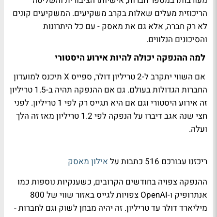
מעורבותו במספר חברות, אישיותו הציבורית והשליטה
הריכוזית מעלים שאלות בקרב משקיעים. המשקיעים קונים
לא רק חברה, אלא גם את מאסק - עם כל היתרונות
והסיכונים הנלווים.
למה ההנפקה יכולה להיות אירוע היסטורי
אם השווי יתקרב ל-2 טריליון דולר, ספייס X תיכנס למועדון
החברות הגדולות בעולם. גם אם ההנפקה תהיה ב-1.5 טריליון
זה אירוע היסטורי וגם אם היא תגייס רק לפי 1 טריליון. לפני
חצי שנה אגב דיברו על הנפקה לפי 1.2 טריליון מאז זה הלך
ועלה.
ריכזנו עבורכם 516 כתבות על
אילון מאסק
ההנפקה צפויה בחודשים הקרובים, כשענקיות נוספות כמו
אנתרופיק ו-OpenAI צפויות לגייס באזור שווי של 800
מיליארד דולר עד טריליון. זה יהיה מבחן לשוק וגם לחברות -