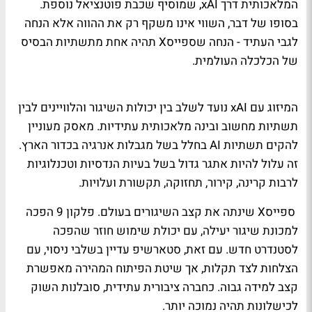
המלאכותית דרך xAI, שמוסיף שכבת פוטנציאל נוספת.
בסופו של דבר, השווי אינו משקף רק את ההווה אלא הנחה
לגבי העתיד - הנחה שספייסX תהיה אחת מתשתיות הבסיס
של הכלכלה העולמית.
המיזוג עם xAI נועד לשלב בין יכולות השיגור והלוויינים לבין
תשתיות מחשוב ובינה מלאכותית עתידיות. מאסק מעוניין
להקים תשתיות AI בחלל בשל מגבלות אנרגיה בכדור הארץ.
זה עלול להיות אתגר גדול בשל בעיות הנדסיות וטכנלוגיות
לרבות קרינה, קירור, תחזוקה, תקשורת ועלויות.
ספייסX שינתה את קצב השיגורים בעולם. פלקון 9 הפכה
למכונת שיגור יעילה, עם יכולת שימוש חוזר שהפכה
לסטנדרט חדש. עם זאת, סטארשיפ עדיין בשלבי ניסוי, עם
הצלחות לצד תקלות, אך שיטת הפיתוח המהירה מאפשרת
קצב למידה גבוה. כחברה ציבורית עתידית, סובלנות השוק
לכישלונות תהיה נמוכה יותר.