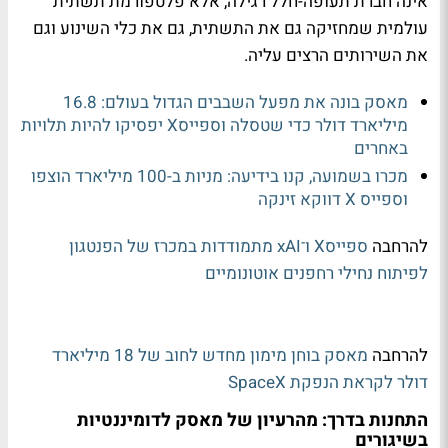
אינה חברת תעופה-חלל רגילה, אלא פלטפורמת תשתית
עולמית שמחזיקה גם את התשתית, גם את כלי השינוע וגם
את השירותים הרצים עליה.
מאסק בונה את מפעל השבבים הגדול בעולם: 16.8
מיליארד דולר כדי שטסלה וספייסX יפסיקו להיות תלויות
באחרים
מכרו בשמועה, קנו בידיעה: מניות ב-100 מיליארד הוצפו
וספייס X דווקא זינקה
להרחבה
ספייסX ו־xAI מתמודדות במכרז של הפנטגון
לפיתוח נחילי רחפנים אוטונומיים
להרחבה
מאסק בוחן מימון מחדש לחוב של 18 מיליארד
דולר לקראת הנפקת SpaceX
התחנות בדרך: מהרעיון של מאסק לדומיננטיות
בשיגורים