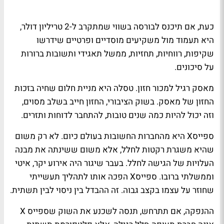
כעת, אם תיכנס לבורסה בשווי שמתקרב ל-2 טריליון דולר,
היא תעמוד מול משקיעים מוסדיים ופרטיים שידרשו
שקיפות, רווחיות, תחזיות, ממשל תאגידי ותשובות ברורות
על סיכונים.
מאסק רגיל למכור חזון. טסלה היא מניית חלום שחיה בזכות
החזון של מאסק. בשוק הציבורי, החזון חייב בשלב מסוים,
וזה יכול להיות כמה שנים טובות, להתחבר לדוחות ותזרים.
ספייסX היא מהחברות החשובות בעולם כיום. לא רק משום
שהיא משגרת רקטות לחלל, אלא משום ששינתה את מבנה
העלויות של הגישה לחלל. בעבר שיגור היה אירוע יקר, איטי
וממשלתי ברובו. ספייסX הפכה אותו לתהליך תעשייתי
שחוזר על עצמו בקצב גבוה. זה ההבדל בין ניסוי לבין תשתית.
ההנפקה, אם תתרחש, תנסה לשכנע את השוק שספייס X