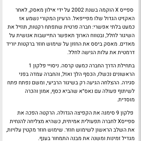
ספייס X הוקמה בשנת 2002 על ידי אילון מאסק, לאחר
האקזיט הגדול שלו מפייפאל. הרעיון המקורי נשמע אז
כמעט בלתי אפשרי: חברה פרטית שתפתח רקטות, תוזיל את
השיגור לחלל, ובטווח הארוך תאפשר התיישבות אנושית על
מאדים. מאסק ביסס את החזון על שימוש חוזר ברקטות יוריד
דרמטית את עלות הגישה לחלל.
בתחילת הדרך החברה כמעט קרסה. ניסויי פלקון 1
הראשונים נכשלו, הכסף הלך ואזל, והחברה עמדה בפני
סגירה. ההצלחה הגיעה רק בשיגור הרביעי, ומשם נפתח פתח
לשיתוף פעולה עם נאס״א שהביא כסף, אמון והכרה
מוסדית.
פלקון 9 סימנה את הקפיצה הגדולה. הרקטה הפכה את
ספייסX לחברה תפעולית אמיתית, כשהיא מצליחה להנחית
את השלב הראשון לשימוש חוזר. שימוש חוזר מקטין עלויות,
מגדיל זמינות ומשנה את מבנה התמחור בענף.