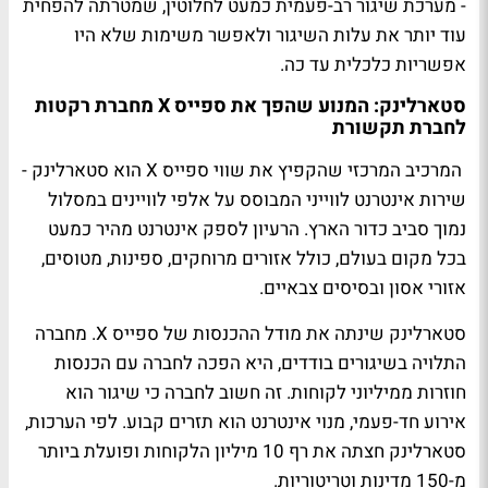
- מערכת שיגור רב-פעמית כמעט לחלוטין, שמטרתה להפחית
עוד יותר את עלות השיגור ולאפשר משימות שלא היו
אפשריות כלכלית עד כה.
סטארלינק: המנוע שהפך את ספייס X מחברת רקטות
לחברת תקשורת
המרכיב המרכזי שהקפיץ את שווי ספייס X הוא סטארלינק -
שירות אינטרנט לווייני המבוסס על אלפי לוויינים במסלול
נמוך סביב כדור הארץ. הרעיון לספק אינטרנט מהיר כמעט
בכל מקום בעולם, כולל אזורים מרוחקים, ספינות, מטוסים,
אזורי אסון ובסיסים צבאיים.
סטארלינק שינתה את מודל ההכנסות של ספייס X. מחברה
התלויה בשיגורים בודדים, היא הפכה לחברה עם הכנסות
חוזרות ממיליוני לקוחות. זה חשוב לחברה כי שיגור הוא
אירוע חד-פעמי, מנוי אינטרנט הוא תזרים קבוע. לפי הערכות,
סטארלינק חצתה את רף 10 מיליון הלקוחות ופועלת ביותר
מ-150 מדינות וטריטוריות.