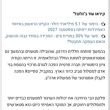
קיראו עוד ב"גלובל"
הימור של 5.1 מיליארד דולר: הקזינו הראשון באיחוד
האמירויות ייפתח בספטמבר 2027
פער של 30% במניית צים - המכירה במחיר גבוה מהשוק,
והאם העסקה תתבטל?
בהמשך פותחה חללית הדרגון, שהובילה מטענים ובהמשך גם
אסטרונאוטים לתחנת החלל הבינלאומית. זו הייתה נקודת
ציון היסטורית: חברה פרטית הפכה לגורם מרכזי בהטסת בני
אדם למסלול סביב כדור הארץ. במקביל, ספייסX הפכה
לקבלן אסטרטגי של ממשלת ארה״ב.
פלקון הבי הרחיבה את יכולות השיגור למטענים כבדים יותר
ולמסלולים רחוקים, אך המוקד האמיתי כיום הוא סטארשיפ