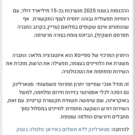
ההכנסות בשנת 2025 מוערכות בכ-15 מיליארד דולר, עם
רווחיות תפעולית גבוהה יחסית לענף התקשורת. אף
שהנתונים אינם שקופים במלואם (עדיין, בקרוב החברה
תפרסם תשקיף), הביזנס צומח בצורה מרשימה.
היתרון המרכזי של ספייסX הוא אינטגרציה מלאה: החברה
משגרת את הלוויינים בעצמה, מפעילה את הרשת, מוכרת את
השירות ומפתחת את הטכנולוגיה.
זה מודל אנכי שמייצר יתרון תחרותי משמעותי. סטארלינק
גם הפכה לכלי אסטרטגי בזירות חירום ומלחמה, למשל
באוקראינה, שם שימשה תשתית תקשורת קריטית. עם זאת,
השירות דורש השקעה מתמדת: לוויינים במסלול נמוך
מתבלים ודורשים החלפה שוטפת.
להרחבה:
סטארלינק ללא תשלום באיראן: טלטלה בשוק