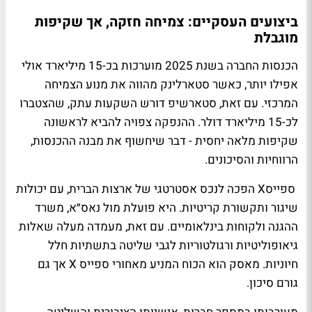
ביצועים העסקיים: צמיחה חזקה, אך שקיפות
מוגבלת
הכנסות החברה בשנת 2025 מוערכות בכ-15 מיליארד אולי
אפילו יותר, כאשר סטארלינק מהווה את מנוע הצמיחה
המרכזי. עם זאת, סטארשיפ דורש השקעות עתק, שהצטברו
לכ-15 מיליארד דולר. ההנפקה צפויה להביא לראשונה
שקיפות מלאה יחסית - דבר שיחשוף את מבנה ההכנסות,
הרווחיות והסיכונים.
ספייסX הפכה לנכס אסטרטגי של ארצות הברית, עם יכולות
שיגור ותקשורת קריטיות. היא פועלת מול נאס״א, משרד
ההגנה ולקוחות בינלאומיים. עם זאת, מעמדה מעלה שאלות
גיאופוליטיות ורגולטוריות לגבי שליטה בתשתיות חלל
חיוניות. מאסק הוא הכוח המניע מאחורי ספייס X אך גם
גורם סיכון.