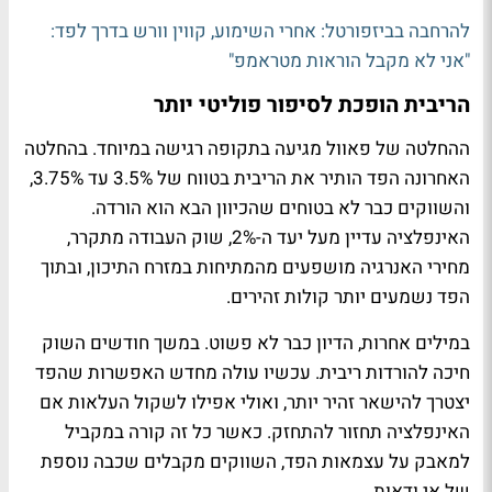
להרחבה בביזפורטל:
אחרי השימוע, קווין וורש בדרך לפד:
"אני לא מקבל הוראות מטראמפ"
הריבית הופכת לסיפור פוליטי יותר
ההחלטה של פאוול מגיעה בתקופה רגישה במיוחד. בהחלטה
האחרונה הפד הותיר את הריבית בטווח של 3.5% עד 3.75%,
והשווקים כבר לא בטוחים שהכיוון הבא הוא הורדה.
האינפלציה עדיין מעל יעד ה-2%, שוק העבודה מתקרר,
מחירי האנרגיה מושפעים מהמתיחות במזרח התיכון, ובתוך
הפד נשמעים יותר קולות זהירים.
במילים אחרות, הדיון כבר לא פשוט. במשך חודשים השוק
חיכה להורדות ריבית. עכשיו עולה מחדש האפשרות שהפד
יצטרך להישאר זהיר יותר, ואולי אפילו לשקול העלאות אם
האינפלציה תחזור להתחזק. כאשר כל זה קורה במקביל
למאבק על עצמאות הפד, השווקים מקבלים שכבה נוספת
של אי ודאות.