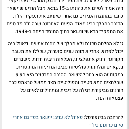
ג'רום פאוול לא עוזב את הפד. יו"ר הבנק המרכזי האמריקאי
היה אמור לסיים את כהונתו ב-15 במאי, אבל הודיע שיישאר
כחבר במועצת הנגידים גם אחרי שיעזוב את תפקיד היו"ר.
מדובר במהלך חריג מאוד: הפעם האחרונה שבה יו"ר פד סיים
את התפקיד הראשי ונשאר בתוך המוסד הייתה ב-1948.
זו לא החלטה טכנית ולא מהלך של נוחות אישית. פאוול היה
יכול לפרוש אחרי שמונה שנים סוערות, שכללו את משבר
הקורונה, זינוק אינפלציוני, העלאות ריבית חדות, משברים
בנקאיים ומלחמות פוליטיות סביב המדיניות המוניטרית.
במקום זה הוא בחר להישאר. הסיבה המרכזית היא חשש
שהלחצים המשפטיים והפוליטיים מצד ממשל טראמפ כבר
חורגים מביקורת רגילה על ריבית ומתחילים לאיים על
עצמאות הפד.
להרחבה בביזפורטל:
פאוול לא עוזב: יישאר בפד גם אחרי
סיום כהונתו כיו"ר