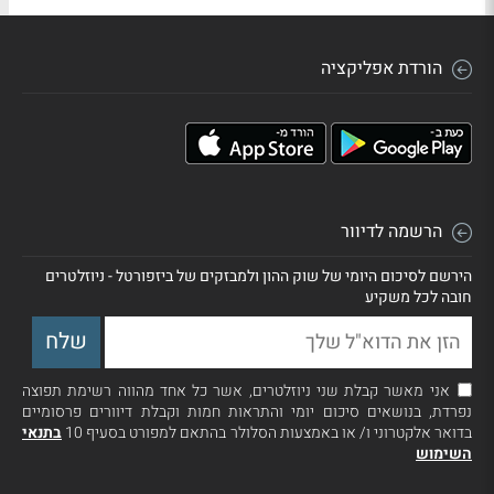
הורדת אפליקציה
הרשמה לדיוור
הירשם לסיכום היומי של שוק ההון ולמבזקים של ביזפורטל - ניוזלטרים
חובה לכל משקיע
אני מאשר קבלת שני ניוזלטרים, אשר כל אחד מהווה רשימת תפוצה
נפרדת, בנושאים סיכום יומי והתראות חמות וקבלת דיוורים פרסומיים
בדואר אלקטרוני ו/ או באמצעות הסלולר בהתאם למפורט בסעיף 10
בתנאי
השימוש