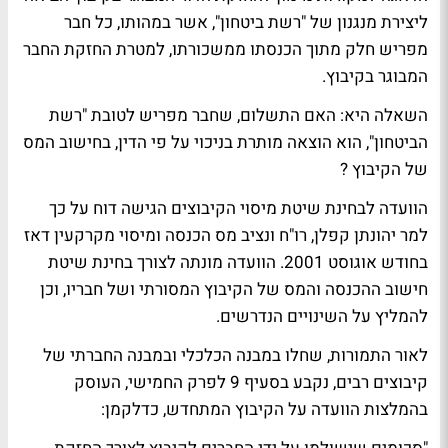
ליצירת מנגנון של "רשת ביטחון", אשר במהותו, כל חבר
מפריש חלק מתוך הכנסתו ממשכורתו, למטרת החזקת החבר
המבוגר בקיבוץ.
השאלה היא: האם התשלום, שחבר מפריש לטובת "רשת
הביטחון", הוא הוצאה מותרת בניכוי על פי הדין, בחישוב המס
של הקיבוץ ?
הוועדה לבחינת שיטת מיסוי הקיבוצים הגישה דוח על כך
למר יהונתן קפלן, רו"ח ונציב מס הכנסה ומיסוי מקרקעין דאז
בחודש אוגוסט 2001. הוועדה מונתה לצורך בחינת שיטת
חישוב ההכנסה והמס של הקיבוץ המסורתי ושל חבריו, וכן
להמליץ על השינויים הנדרשים.
לאור התמורות, שחלו במבנה הכלכלי ובמבנה החברתי של
קיבוצים רבים, נקבע בסעיף 9 לפרק החמישי, העוסק
בהמלצות הוועדה על הקיבוץ המתחדש, כדלקמן: