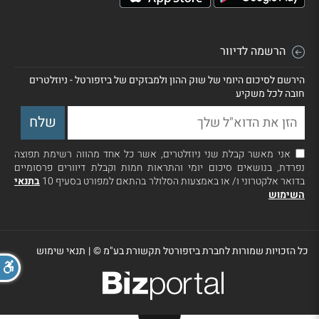
הרשמה לדיוור
הירשם לסיכום היומי של שוק ההון ולמבזקים של ביזפורטל - ניוזלטרים
חובה לכל משקיע
אני מאשר קבלת שני ניוזלטרים, אשר כל אחד מהווה רשימת תפוצה
נפרדת, בנושאים סיכום יומי והתראות חמות וקבלת דיוורים פרסומיים
בדואר אלקטרוני ו/ או באמצעות הסלולר בהתאם למפורט בסעיף 10
בתנאי
השימוש
כל הזכויות שמורות לחברת ביזפורטל תקשורת בע"מ ©
|
תנאי שימוש