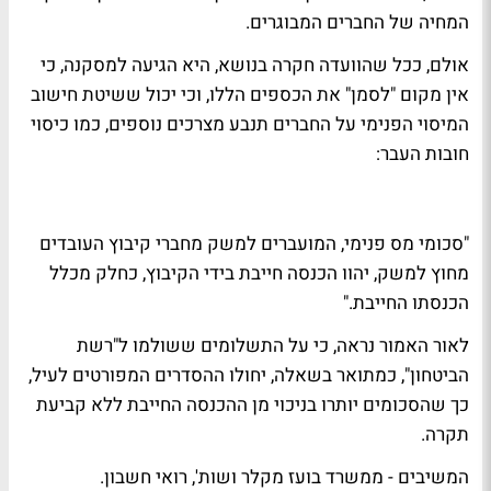
המחיה של החברים המבוגרים.
אולם, ככל שהוועדה חקרה בנושא, היא הגיעה למסקנה, כי
אין מקום "לסמן" את הכספים הללו, וכי יכול ששיטת חישוב
המיסוי הפנימי על החברים תנבע מצרכים נוספים, כמו כיסוי
חובות העבר:
"סכומי מס פנימי, המועברים למשק מחברי קיבוץ העובדים
מחוץ למשק, יהוו הכנסה חייבת בידי הקיבוץ, כחלק מכלל
הכנסתו החייבת."
לאור האמור נראה, כי על התשלומים ששולמו ל"רשת
הביטחון", כמתואר בשאלה, יחולו ההסדרים המפורטים לעיל,
כך שהסכומים יותרו בניכוי מן ההכנסה החייבת ללא קביעת
תקרה.
המשיבים - ממשרד בועז מקלר ושות', רואי חשבון.