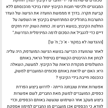
"סכומים שישולמו על ידי החברים לקיבוץ לצורך החזקת
המבוגרים ולכיסוי חובות הקיבוץ יותרו בניכוי מהכנסתם ללא
קביעת תקרה. בדרך זו מממשת הוועדה את הגישה של העדר
התערבות בתהליכים המתרחשים בקיבוץ או השפעה על
החלטת הקיבוץ, בנושא רגיש זה. כוחות השוק יהיו חזקים
דיים כדי להגביל את הסכום לרמה המינימלית הנדרשת."
[ההגדשה לא במקור - א' כ'; ח' ש']
לאחר שהוועדה הכריעה בנושא הגישה המועדפת, היה עליה
לבחון את ההיבטים הקשורים בטיפול הראוי, באותם
התשלומים מנקודת הראות של הקיבוץ. למעשה, השאלה
היא: האם יש לראות באותם סכומים המועברים למשק,
כהכנסה חייבת בידי הקיבוץ ?
אפשרות אחרת שנבחנה הייתה - לדרוש ביצוע הפרדת
כספים, המועברים למשק מאת החברים, לשם אפשרות
ביצוע מעקב אחר השימוש שנעשה באותם הכספים, וכדי
לוודא, כי הכספים אכן מועברים מן החברים למימון אספקת