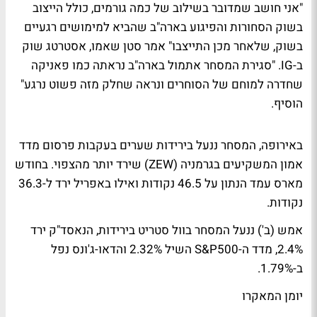
"אני חושב שמדובר בשילוב של כמה גורמים, כולל הייצוב
בשוק הסחורות והפיגוע בארה"ב שהביא למימושים רגעיים
בשוק, שלאחר מכן התייצבו" אמר סטן שאמו, אסטרטג שוק
ב-IG. "סגירת המסחר אתמול בארה"ב נראתה כמו פאניקה
שחדרה למוחם של הסוחרים ונראה שחלק מזה פשוט נרגע"
הוסיף.
באירופה, המסחר ננעל בירידות שערים בעקבות פרסום מדד
אמון המשקיעים בגרמניה (ZEW) שירד יותר מהצפוי. בחודש
מארס עמד הנתון על 46.5 נקודות ואילו באפריל ירד ל-36.3
נקודות.
אמש (ב') ננעל המסחר בוול סטריט בירידות, הנאסד"ק ירד
2.4%, מדד ה-S&P500 השיל 2.32% והדאו-ג'ונס נפל
ב-1.79%.
יומן המאקרו