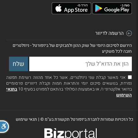
הרשמה לדיוור
הירשם לסיכום היומי של שוק ההון ולמבזקים של ביזפורטל - ניוזלטרים
חובה לכל משקיע
אני מאשר קבלת שני ניוזלטרים, אשר כל אחד מהווה רשימת תפוצה
נפרדת, בנושאים סיכום יומי והתראות חמות וקבלת דיוורים פרסומיים
בדואר אלקטרוני ו/ או באמצעות הסלולר בהתאם למפורט בסעיף 10
בתנאי
השימוש
כל הזכויות שמורות לחברת ביזפורטל תקשורת בע"מ ©
|
תנאי שימוש