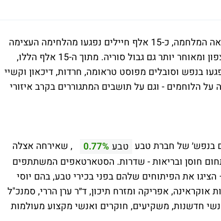
מתחילת מערכת ׳חרבות ברזל׳ שעל שמה נקראה המלחמה, כ-15 אלף חיילים נפגעו מהלחימה העצימה
בגזרות השונות - תחילה עזה ואחר כך גבול הצפון ומאוחר יותר גם גבול סוריה. מתוך ה-15 אלף הללו,
8 אלף נפצעו פיזית ולצד זאת כ-7,500 נפגעו בנפש וסובלים מפוסט טראומה, חרדות, דיכאון וקשיי
 הלוחמים - וגם על תושבים המתגוררים בקרב איזורי
ם בנפש׳ של חברת טבע
, שאירחה אצלה
טבע
0.77%
חום חוסן ובריאות - שדרות. הסטארטאפים המשתתפים
הציגו את הפיתוחים שלהם בפני בכירי טבע, בהם יוסי
אוקראינה, אפריקה ומזרח תיכון, ד״ר ערן הררי, סמנכ"ל
אנשי חדשנות, משקיעים, חוקרים ואנשי מקצוע מעולמות