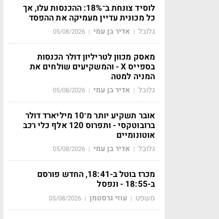
לוסיד צונחת ב־18%: ההכנסות עלו, אך
כל מכונית עדיין מעמיקה את ההפסד
גלובל
אדיר בן עמי
05/08/2026
|
|
מאסק מכוון לטריליון דולר הכנסות
בספייס X - והמשקיעים שולחים את
המניה למטה
גלובל
אדיר בן עמי
05/08/2026
|
|
אובר תשקיע יותר מ־10 מיליארד דולר
ברובוטקסי - ותפרוס 120 אלף כלי רכב
אוטונומיים
גלובל
אדיר בן עמי
05/08/2026
|
|
מכרז בוטל ב-18:41, החדש פורסם
ב-18:55 - ונפסל
משפט
עוזי גרסטמן
05/08/2026
|
|