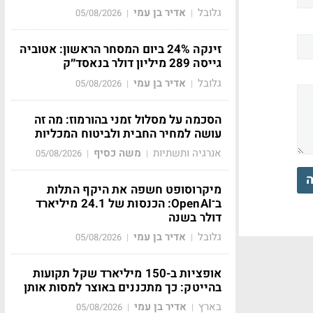
גלובל
אדיר בן עמי
05/08/2026
|
|
זינקה 24% ביום המסחר הראשון: אטוביה
גייסה 289 מיליון דולר בנאסד״ק
גלובל
אדיר בן עמי
05/08/2026
|
|
הסכמה על מסלול זמני בהורמוז: מה זה
עושה למחיר החבית ולביטוח המכליות
אנרגיה ותשתיות
משה כסיף
05/08/2026
|
|
ה
מיקרוסופט חשפה את היקף התלות
ב־OpenAI: הכנסות של 24.1 מיליארד
דולר בשנה
גלובל
אדיר בן עמי
05/08/2026
|
|
אופציות ב-150 מיליארד שקל תקועות
בהייטק: כך מתכננים באוצר למסות אותן
בארץ
אדיר בן עמי
05/08/2026
|
|