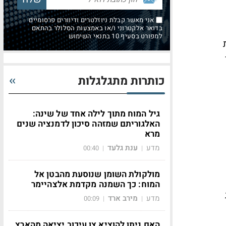
אני מאשר קבלת ניוזלטרים ודיוורים פרסומיים
בדואר אלקטרוני ו/או באמצעות הסלולר בהתאם
למפורט בסעיף 10 בתנאי השימוש
כותרות מתגלגלות
גיל המוח מתוך לילה אחד של שינה:
האלגוריתם שמזהה סיכון לדמנציה שנים
מרא
מדע
ענת גלעד
00:40
|
|
מולקולת השומן שנוסעת מהבטן אל
המוח: כך השמנה מקדמת אלצהיימר
מדע
מירב ארד
00:09
|
|
האם ניתן להוציא צו עיכוב יציאה מהארץ