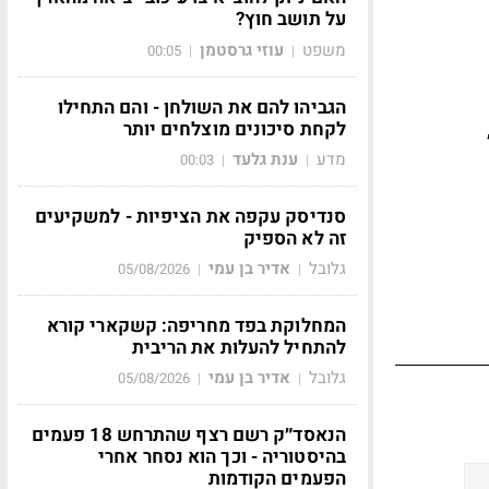
על תושב חוץ?
משפט
עוזי גרסטמן
00:05
|
|
הגביהו להם את השולחן - והם התחילו
לקחת סיכונים מוצלחים יותר
מדע
ענת גלעד
00:03
|
|
סנדיסק עקפה את הציפיות - למשקיעים
זה לא הספיק
גלובל
אדיר בן עמי
05/08/2026
|
|
המחלוקת בפד מחריפה: קשקארי קורא
להתחיל להעלות את הריבית
גלובל
אדיר בן עמי
05/08/2026
|
|
הנאסד״ק רשם רצף שהתרחש 18 פעמים
בהיסטוריה - וכך הוא נסחר אחרי
הפעמים הקודמות