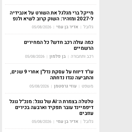
מייקל ברי מגלגל את השורט על אנבידיה
ל-2027 ומזהיר: השוק קרוב לשיא ולנפ
גלובל
אדיר בן עמי
05/08/2026
|
|
כמה עולה רכב חדש? כל המחירים
הרשמיים
רכב ותחבורה
בן פלמון
05/08/2026
|
|
עו"ד דיווח על עסקת נדל"ן אחרי 9 שנים,
והתביעה נגדו נדחתה
משפט
עוזי גרסטמן
05/08/2026
|
|
טלטלה בצמרת ה־AI של גוגל: מנכ״ל גוגל
דיפמיינד עובר תפקיד וארבעה בכירים
עוזבים
גלובל
אדיר בן עמי
05/08/2026
|
|