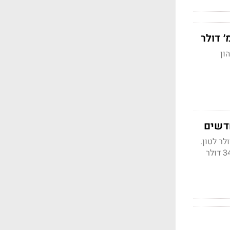
ולר ותממש רווח של 126% על ההון
נקה בתחילת החודש כאשר בלארוס חתמה על הסכמים למכירת אשלג בכ-349 דולר לטון.
כעת איי.סי.אל חתמה על הסכמים עם סין והודו למכירות 1.59 טון במחירים שנעים בין 346 ל-349 דולר