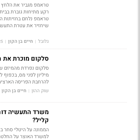
טראמפ מגביר את הלחץ על
רקע מתיחות גוברת בבית 
טראמפ נלחם בחזיתות הש
שיחזיר את עטרת התעשי
גלובל
חיים בן הקון
25
|
|
סלקום מוכרת את חלקה ב־IBC — רווח צפוי של
להרחבת הפריסה הארצית
שוק ההון
חיים בן הקון
|
משרד התעשיה דוחה 
קליל?
הממונה על היטלי סחר במ
למשרד האוצר על החלטתו 