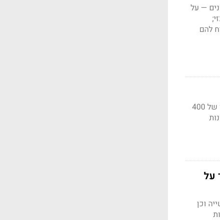
נים — על
י;
ח להם
סלקום נפרדת מהמיזם שייסדה לפני יותר מעשור ומכניסה לקופתה 520 מיליון שקל — רווח הון של 400
 רוכשות את השליטה ב־IBC ומכוונות
 על
יה וכן
ת