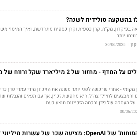
ו בהשקעה סולידית לשנה?
ה בפיקדון, מק"מ, קרן כספית וקרן כספית מתחדשת, ואיך המיסוי משפ
ויחו יותר
קון
30/06/2025
|
אחד העסקים הגדולים על המדף - מחזור של 2 מיליארד שקל ורווח
מקומי - אחרי שרכשה לפני יותר משנה את הזיכיון מידי עמרי פדן כדי
והמבצעים לחיילי צה"ל, היא מחפשת זכיין, אך עם תנאים והגבלות שונ
 על העסקה של פדן ובכמה הזכיינות תוצע כעת
30/06/20
כר של עשרות מיליוני דולרים