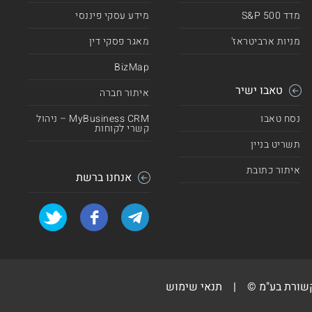
מדד 500 S&P
מידע עסקי פיננסי
מניות ארביטראז'
מאגר פסקי דין
BizMap
טאבו ישיר
איתור חברה
נסח טאבו
MyBusiness CRM – ניהול
קשרי לקוחות
תשריט בניין
איתור כתובת
אנחנו ברשת
קשורת בע"מ ©
|
תנאי שימוש