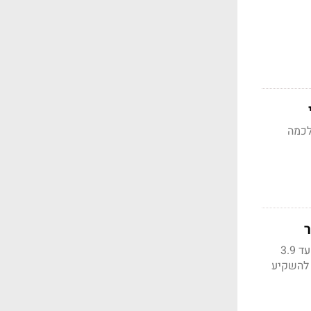
לכמה
מתחילת 2025 נחתמו חוזים לפרסום במשחקים בפלטפורמת ה-PC של החברה בהיקף כולל של עד 3.9
 החברה ממשיכה להשקיע