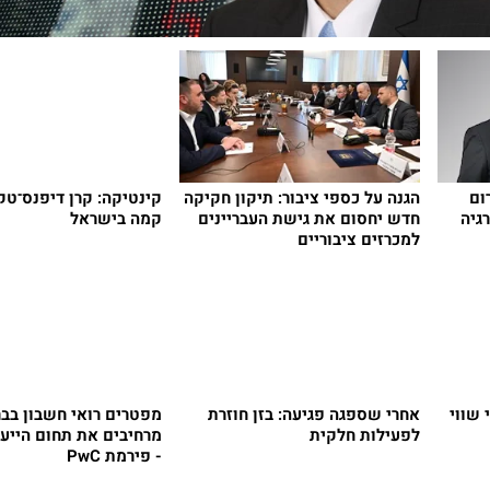
ום
הגנה על כספי ציבור: תיקון חקיקה
קינטיקה: קרן דיפנס־ט
גיה
חדש יחסום את גישת העבריינים
קמה בישראל
למכרזים ציבוריים
 שווי
אחרי שספגה פגיעה: בזן חוזרת
מפטרים רואי חשבון בבר
לפעילות חלקית
מרחיבים את תחום הייעו
- פירמת PwC