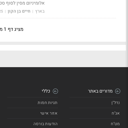
אלומיניום מסין לסוף ס
בארץ
חיים בן הקון
25
|
|
מציג דף 1 מתוך 49
מדורים באתר
כללי
נדל"ן
תגיות חמות
אג"ח
אזור אישי
מט"ח
הודעות בורסה