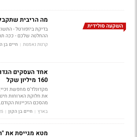
מה הריבית שתקבל
השקעה סולידית
בדיקת ביזפורטל - התשוא
ההחלטה שלכם - ככה תרו
קרנות נאמנות
חיים בן ה
|
160 מיליון שקל
מקדונלד'ס מחפשת זכיין 
את חלוקת הארוחות חינם 
מהסכם הזכיינות הקודם.
בארץ
חיים בן הקון
25
|
|
מטא מגייסת את "המוחות" של OpenAI: מציעה ש