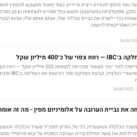
 הפד ודוחף להורדת ריבית מיידית, בעוד פאוול מתעקש להמתין לנתו
הלבן, ספקולציות בוושינגטון וחשש בוול סטריט לעצמאות הבנק המרכז
ונות בכדי לשרת את הבייס הבדלני שלו, אותם אותם אלה שהוא הבטי
יה האמריקאית ליושנה
26/06/20
 כ־400 מיליון שקל
מיליון לפני מס, בכפוף לאישורי רגולציה; קבוצת הפניקס ומור
26/06/2025
|
את גביית הערובה על אלומיניום מסין - מה זה אומר
שרד הכלכלה והתעשייה, דני טל, הודיע למנכ"ל משרד הכלכלה והתעשי
לדחות את מועד תחילת גביית הערובה הזמנית על יבוא פרופילי ומוטו