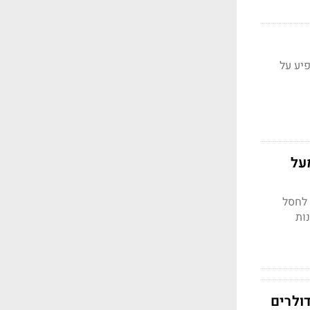
יע על
 של מעל
 לחסל
ות