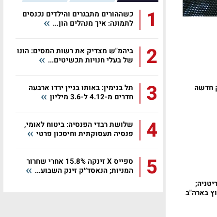
1
כשההורים מתבגרים והילדים נכנסים
לתמונה: איך מנהלים הון...
2
ביהמ"ש מצדיק את רשות המסים: הונו
של בעלי חנויות תכשיטים...
3
ק חדשה
תל בנימין: באותו בניין ירדו ארבעה
חדרים מ-4.12 ל-3.6 מיליון
4
שלושת רבדי הפנסיה: ביטוח לאומי,
פנסיה תעסוקתית וחיסכון פרטי
5
ספייס X זינקה 15.8% אחרי שחרור
המניות; הנאסד״ק זינק השבוע...
יטניה;
ץ בארה"ב