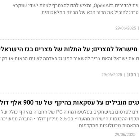
מארק צוקרברג פונה אישית לבכירים ב־OpenAI, ומציע להם להצטרף לצוות יעודי שנקרא
מטרה: להוביל את הדור הבא של הבינה המלאכותית
29/06/2025
|
מישראל למצרים; על התלות של מצרים בגז הישראלי
ם את ישראל והאם צריך להשאיר המון גז באדמה לשנים הבאות או רק 
 הקון
29/06/2025
|
ובילים על עסקאות בהיקף של עד 900 אלף דולר
מיליון דולר • ב-2024 הסתכמו ההכנסות הישירות מהערוץ בכ-3.5 מיליון דולר •
והתאמות טכנולוגיות מתקדמות
29/06/2025
|