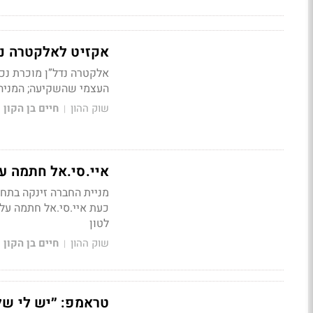
אקזיט לאלקטרה נדל״ן: החברה ו־IBI מממשו
העצמי שהשקיעה; המניה זי
שוק ההון
חיים בן הקון
|
איי.סי.אל חתמה על חוזים לאספקת כ-
לטון
שוק ההון
חיים בן הקון
|
טראמפ: ״יש לי של