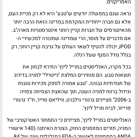
האמריקנים.
נראה שגם בממשלה יודעים ש"טבע" היא לא רק מניית העם,
אלא גם חברה ייחודית המקדמת במדינה הזאת הרבה יותר
מהאינטרסים של חברות קניין רוחני אינטרסנטיות מארה"ב.
אם מדברים על מוסר, הרי שמדינה שמכורה למכשירי ה-
iPOD, יכולה להטיף לשאר העולם על גניבת קניין רוחני, רק
בגלל גודל המגף שעל רגלה.
בכל מקרה, האנליסטים במריל לינץ' הזדרזו לבחון את
תוצאות טבע. הם מותירים המלצת "נייטרלי" למניה בדירוג
של תנודתיות גבוהה. "טבע אמורה לספק מכירות טובות
וגידול ברווח למניה השנה, תוך שהאצת הצמיחה צפויה
ב-2006" מציינים גרגורי גילברט, וויליאם סוייר, וד"ר גרגורי
פרייזר, לבית מריל לינץ'.
האנליסטים במריל לינץ', מציינים כי התמחור האטרקטיבי של
המניה, תזרים המזומנים החזק, הצנרת האיתנה (140 אישורי
ANDA הממתינים לאישור ה-FDA המגלגלים שוק של 84