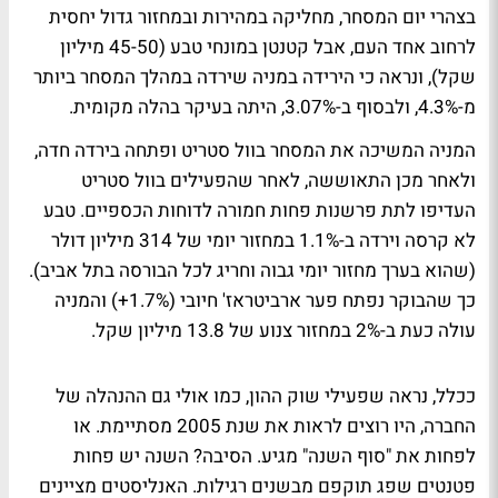
בצהרי יום המסחר, מחליקה במהירות ובמחזור גדול יחסית
לרחוב אחד העם, אבל קטנטן במונחי טבע (45-50 מיליון
שקל), ונראה כי הירידה במניה שירדה במהלך המסחר ביותר
מ-4.3%, ולבסוף ב-3.07%, היתה בעיקר בהלה מקומית.
המניה המשיכה את המסחר בוול סטריט ופתחה בירדה חדה,
ולאחר מכן התאוששה, לאחר שהפעילים בוול סטריט
העדיפו לתת פרשנות פחות חמורה לדוחות הכספיים. טבע
לא קרסה וירדה ב-1.1% במחזור יומי של 314 מיליון דולר
(שהוא בערך מחזור יומי גבוה וחריג לכל הבורסה בתל אביב).
כך שהבוקר נפתח פער ארביטראז' חיובי (1.7%+) והמניה
עולה כעת ב-2% במחזור צנוע של 13.8 מיליון שקל.
ככלל, נראה שפעילי שוק ההון, כמו אולי גם ההנהלה של
החברה, היו רוצים לראות את שנת 2005 מסתיימת. או
לפחות את "סוף השנה" מגיע. הסיבה? השנה יש פחות
פטנטים שפג תוקפם מבשנים רגילות. האנליסטים מציינים