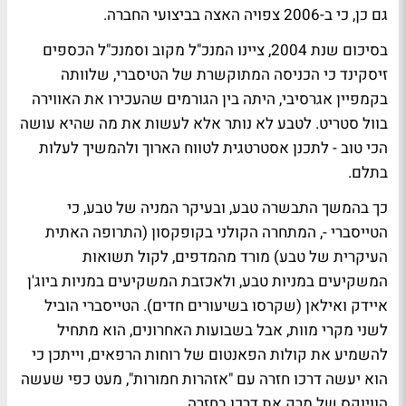
גם כן, כי ב-2006 צפויה האצה בביצועי החברה.
בסיכום שנת 2004, ציינו המנכ"ל מקוב וסמנכ"ל הכספים
זיסקינד כי הכניסה המתוקשרת של הטיסברי, שלוותה
בקמפיין אגרסיבי, היתה בין הגורמים שהעכירו את האווירה
בוול סטריט. לטבע לא נותר אלא לעשות את מה שהיא עושה
הכי טוב - לתכנן אסטרטגית לטווח הארוך ולהמשיך לעלות
בתלם.
כך בהמשך התבשרה טבע, ובעיקר המניה של טבע, כי
הטייסברי -, המתחרה הקולני בקופקסון (התרופה האתית
העיקרית של טבע) מורד מהמדפים, לקול תשואות
המשקיעים במניות טבע, ולאכזבת המשקיעים במניות ביוג'ן
איידק ואילאן (שקרסו בשיעורים חדים). הטייסברי הוביל
לשני מקרי מוות, אבל בשבועות האחרונים, הוא מתחיל
להשמיע את קולות הפאנטום של רוחות הרפאים, וייתכן כי
הוא יעשה דרכו חזרה עם "אזהרות חמורות", מעט כפי שעשה
הוויוקס של מרק את דרכו בחזרה.