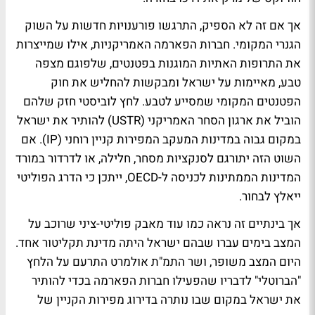
אך אם זה לא הספיק, התרגשו פורענויות חדשות על השוק
הגנרי המקומי. חברות הפארמה האמריקניות, אילו שמייצרות
את התרופות האתיות המוגנות בפטנטים, שלפוגם מצפה
טבע, מאיימות על ישראל ומבקשות להחליש את חוק
הפטנטים המקומי שמסייע לטבע. לחץ לוביסטי חזק שלהם
הוביל את ארגון הסחר האמריקני (USTR) להותיר את ישראל
במקום גבוה במדינות המעקב המפירות קניין רוחני (IP). אם
השוט הזה יתורגם לסנקציות מסחר, חלילה, או לדרדור במורד
המדינות הממתינות לכניסה ל-OECD, ייתכן כי הדרג הפוליטי
ייאלץ לבחור.
אך בינתיים זה נראה כמו עוד מאבק פוליטי-ציני שרוכב על
המצב בימים עברו שבהם ישראל היתה מדינת תקליטור אחד.
היום המצב משופר, ושר התמ"ת אולמרט התרעם על הלחץ
"הברוטלי" לדבריו שהפעילו חברות הפארמה בכדי להותיר
את ישראל במקום שבו נותרה בדירוג מפירות הקניין של