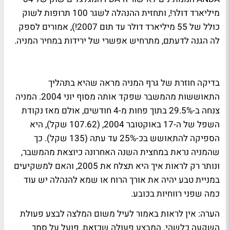
מיליארד דולר!, ותחזית ההנהלה לשגר 100 תרופות לשוק
כולל של 55 מיליארד דולר עד תום 2007!), אמורים לספק
לה הגנה לדעתם, מתרחיש אפשרי של ירידות במחיר המניה.
בדיקה חוזרת של גרף המניה מראה שהיא בתהליך
התאוששות מהמשבר שפקד אותה מסוף יוני 2004. המניה
צנחה ב-29.5% בתוך פחות מ-4 חודשים, אולם מאז נקודת
השפל של ה-17 באוקטובר 2004, (107.62 שקל), היא
הספיקה להתאושש בכ-25% עד עתה (135 שקל). כך
שהמניה נראת במחצית השנה האחרונה כיוצאת מהמשבר,
ונותר רק לראות איך היא תצלח את 2005, והאם למשקיעים
במניית טבע יהיה את אורך הרוח או שמא להנהלה יש עוד
כמה שפני רווחיות בכובע.
הערה: אין לראות באמור לעיל משום המלצה לבצע פעולת
השקעה כלשהי. המבצע פעולה שכזאת, פועל על סמך