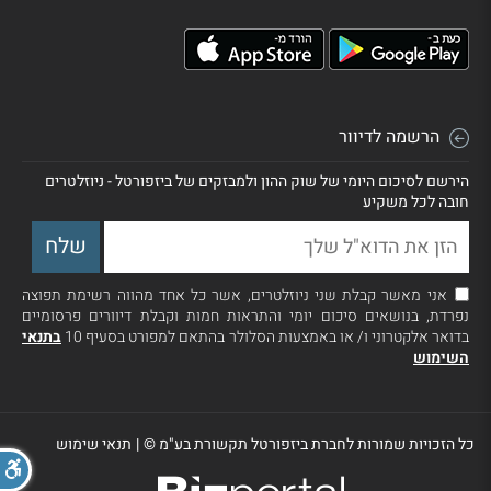
הרשמה לדיוור
הירשם לסיכום היומי של שוק ההון ולמבזקים של ביזפורטל - ניוזלטרים
חובה לכל משקיע
אני מאשר קבלת שני ניוזלטרים, אשר כל אחד מהווה רשימת תפוצה
נפרדת, בנושאים סיכום יומי והתראות חמות וקבלת דיוורים פרסומיים
בדואר אלקטרוני ו/ או באמצעות הסלולר בהתאם למפורט בסעיף 10
בתנאי
השימוש
כל הזכויות שמורות לחברת ביזפורטל תקשורת בע"מ ©
|
תנאי שימוש