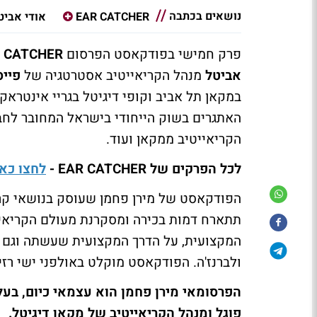
נושאים בכתבה
EAR CATCHER
אודי אביט
פרק חמישי בפודקאסט הפרסום
 CATCHER
אביטל
מנהל הקריאייטיב אסטרטגיה של
פייס
במקאן תל אביב וקופי דיגיטל בגריי אינטראקט
האתגרים בשוק הייחודי בישראל המחובר לחב
הקריאייטיב ממקאן ועוד.
לכל הפרקים של EAR CATCHER -
לחצו כאן
הפודקאסט של מירן פחמן שעוסק בנושאי קריא
תתארח דמות בכירה ומסקרנת מעולם הקריאי
המקצועית, על הדרך המקצועית שעשתה וגם 
ולברנז'ה. הפודקאסט מוקלט באולפני ישי רזי
הפרסומאי מירן פחמן הוא עצמאי כיום, בעל
פוגל ומנהל הקריאייטיב של מקאן דיגיטל.