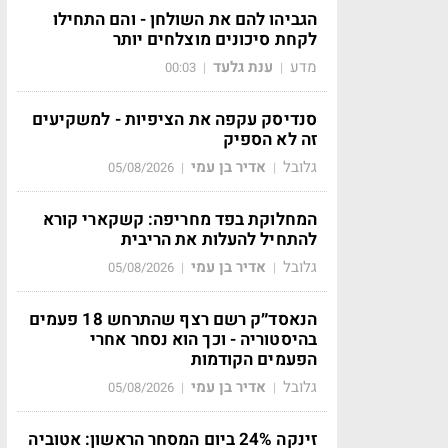
הגביהו להם את השולחן - והם התחילו
לקחת סיכונים מוצלחים יותר
מדע
ענת גלעד
00:03
|
|
סנדיסק עקפה את הציפיות - למשקיעים
זה לא הספיק
גלובל
אדיר בן עמי
05/08/2026
|
|
המחלוקת בפד מחריפה: קשקארי קורא
להתחיל להעלות את הריבית
גלובל
אדיר בן עמי
05/08/2026
|
|
הנאסד״ק רשם רצף שהתרחש 18 פעמים
בהיסטוריה - וכך הוא נסחר אחרי
הפעמים הקודמות
גלובל
אדיר בן עמי
05/08/2026
|
|
זינקה 24% ביום המסחר הראשון: אטוביה