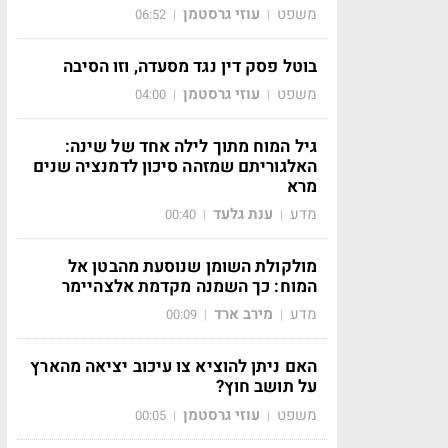
משפט
עוזי גרסטמן
06:52
|
|
בוטל פסק דין נגד מסעדה, וזו הסיבה
משפט
עוזי גרסטמן
04:00
|
|
גיל המוח מתוך לילה אחד של שינה:
האלגוריתם שמזהה סיכון לדמנציה שנים
מרא
מדע
ענת גלעד
00:40
|
|
מולקולת השומן שנוסעת מהבטן אל
המוח: כך השמנה מקדמת אלצהיימר
מדע
מירב ארד
00:09
|
|
האם ניתן להוציא צו עיכוב יציאה מהארץ
על תושב חוץ?
משפט
עוזי גרסטמן
00:05
|
|