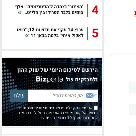
4
"הצינור" נצמדה ל"הפטריוטים": אלף
צופים בלבד הפרידו בין הלייט...
5
ערוץ 14 עקף את חדשות 13; "בואו
לאכול איתי" בלטה בכאן 11
הירשם לסיכום היומי של שוק ההון
ולמבזקים של
אני מאשר קבלת ניוזלטרים ודיוורים פרסומיים
בדואר אלקטרוני ו/או באמצעות הסלולר בהתאם
למפורט בסעיף 10 בתנאי השימוש