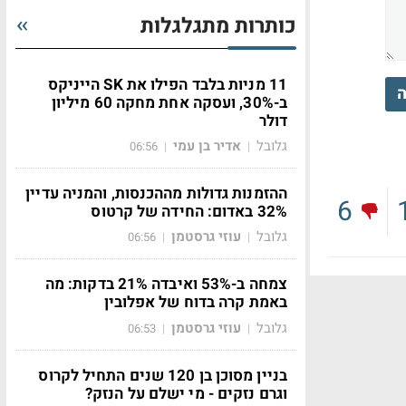
כותרות מתגלגלות
11 מניות בלבד הפילו את SK הייניקס
ה
ב-30%, ועסקה אחת מחקה 60 מיליון
דולר
גלובל
אדיר בן עמי
06:56
|
|
ההזמנות גדולות מההכנסות, והמניה עדיין
6
32% באדום: החידה של קרטוס
גלובל
עוזי גרסטמן
06:56
|
|
צמחה ב-53% ואיבדה 21% בדקות: מה
באמת קרה בדוח של אפלובין
גלובל
עוזי גרסטמן
06:53
|
|
בניין מסוכן בן 120 שנים התחיל לקרוס
וגרם נזקים - מי ישלם על הנזק?