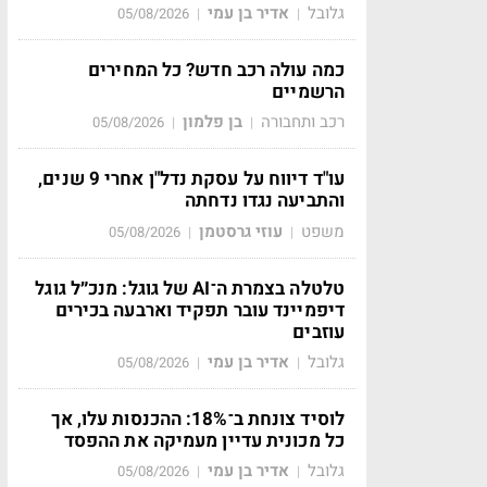
גלובל
אדיר בן עמי
05/08/2026
|
|
כמה עולה רכב חדש? כל המחירים
הרשמיים
רכב ותחבורה
בן פלמון
05/08/2026
|
|
עו"ד דיווח על עסקת נדל"ן אחרי 9 שנים,
והתביעה נגדו נדחתה
משפט
עוזי גרסטמן
05/08/2026
|
|
טלטלה בצמרת ה־AI של גוגל: מנכ״ל גוגל
דיפמיינד עובר תפקיד וארבעה בכירים
עוזבים
גלובל
אדיר בן עמי
05/08/2026
|
|
לוסיד צונחת ב־18%: ההכנסות עלו, אך
כל מכונית עדיין מעמיקה את ההפסד
גלובל
אדיר בן עמי
05/08/2026
|
|