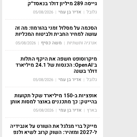
גייסה 289 מיליון דולר בנאסד״ק
גלובל
אדיר בן עמי
05/08/2026
|
|
הסכמה על מסלול זמני בהורמוז: מה זה
עושה למחיר החבית ולביטוח המכליות
אנרגיה ותשתיות
משה כסיף
05/08/2026
|
|
מיקרוסופט חשפה את היקף התלות
ב־OpenAI: הכנסות של 24.1 מיליארד
דולר בשנה
גלובל
אדיר בן עמי
05/08/2026
|
|
אופציות ב-150 מיליארד שקל תקועות
בהייטק: כך מתכננים באוצר למסות אותן
בארץ
אדיר בן עמי
05/08/2026
|
|
מייקל ברי מגלגל את השורט על אנבידיה
ל-2027 ומזהיר: השוק קרוב לשיא ולנפ