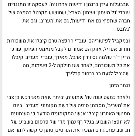
שבבעלות עידן ברגמן ו'ידיעות אחרונות'. לעסקה זו מתנגדים
עובדי 'גל מעתון' ועיתון 'הארץ', שחושש מקרטל בהפצה של
חברה שתפיץ גם את 'ידיעות', גם את 'מעריב', וגם את
'גלובס'.
ובמקביל לפיטוריהם, עובדי ההפצה טרם קיבלו את משכורות
חודש אפריל, אותן הם אמורים לקבל מנאמני העיתון, עורכי
הדין ד"ר שלמה נס וירון ארבל. מאידך, עובדי 'מעריב' קיבלו
את כל משכורתם, לאחר שזו חולקה ל-2 פעימות, מה
שהוביל לזעם רב ברחוב קרליבך.
נגמר הזמן
ולאחר כמעט שנה של שמועות, וביתר שאת מאז רכש בן צבי
את 'מעריב', מסתמן סופה של רשת מקומוני 'מעריב'. ביום
חמישי האחרון קיבלו אנשי המקומונים הודעה כי העיתונים
לא יופצו השבוע, בגלל רף נמוך מדי של פרסום בשבוע של
חג שבועות. גורם המכיר את הפרטים, טוען כי קשה לומר אם