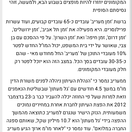
המקומונים יחזרו להיות מופצים בשבוע הבא, ולמעשה, זוהי
גסיסתם הסופית
ברשת 'זמן מעריב' עובדים כ-65 עובדים קבועים, ועוד עשרות
פרילנסרים. היא מפעילה את 'זמן תל אביב', 'זמן ירושלים',
'זמן דרום', זמן חיפה' ואת 'זמן השרון'. על פי ההסכם עם בן
צבי, שאושר על ידי בית המשפט, יכול המו"ל החדש לפטר
10% מעובדי התוכן של 'מעריב' החל מחודש מאי - שהם
כ-30-35 עובדים בסך הכל. במצב הזה הוא יוכל לפטר רק
חלק מעובדי המקומונים.
ממעריב נמסר כי "הנהלת העיתון ניהלה לפנים משורת הדין
מו"מ במשך 4.5 חודשים עם 'גל מעתון' שבשליטת הנאמנים
וזאת למרות שעל פי החוזה יכלה להעביר כבר ב-23 בדצמבר
2012 את הפצת העיתון לחברת אחרת במחירים נמוכים
משמעותית. הנזק הישיר שנגרם למעריב כתוצאה מהמשך
ההפצה בידי 'גל מעתון' הוא 10.7 מיליון שקל, שאותם ספגה
החברה במלואם". עוד נמסר כי "לאחר מו"מ ארוך הגיע מעריב