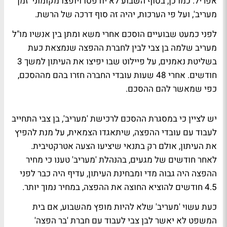
אפריל. כמו כן, בסוף השבוע לא יודפסו ויופצו מקומוני 'זמן
מעריב', ועל פי הערכות, יהיה זה סוף דרכה של הרשת.
לפני כמעט שבועיים הוסכם אחרי משא ומתן בין אנשיו מו"ל
מעריב שלמה בן צבי לבין לחברת ההפצה שנמצאת כעת
בשליטת נאמנים, על פיילוט שבו יפיצו את העיתון למשך 3
חודשים. אחרי 48 שעות עובדי החברה חזרו בהם מההסכם,
כפי שמאשר להם ההסכם.
יש לציין כי במסגרת ההסכם לרכישת 'מעריב', בן צבי התחייב
לעבוד עם עובדי ההפצה, שיתאגדו הצמאית, על מנת להפיץ
את העיתון, אולם רק בתנאי שיציעו הצעה אטרקטיבית.
לאחר חודשים של מגעים, בהנהלת 'מעריב' טענו כי מחיר
ההפצה היה גבוה מדי ומבחינת העיתון, עדיף היה כבר לפני
4.5 חודשים להוציא החוצה את ההפצה, במחיר נמוך יותר.
כעת עשוי 'מעריב' שלא להיות מופץ מהשבוע, אם בית
המשפט לא יאשר לבן צבי לעבוד עם חברת 'בר הפצה'