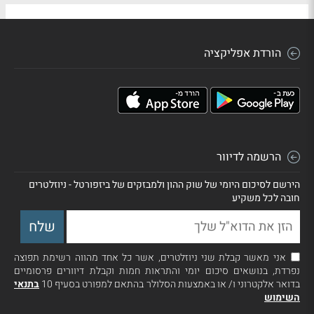
הורדת אפליקציה
הרשמה לדיוור
הירשם לסיכום היומי של שוק ההון ולמבזקים של ביזפורטל - ניוזלטרים
חובה לכל משקיע
אני מאשר קבלת שני ניוזלטרים, אשר כל אחד מהווה רשימת תפוצה
נפרדת, בנושאים סיכום יומי והתראות חמות וקבלת דיוורים פרסומיים
בדואר אלקטרוני ו/ או באמצעות הסלולר בהתאם למפורט בסעיף 10
בתנאי
השימוש