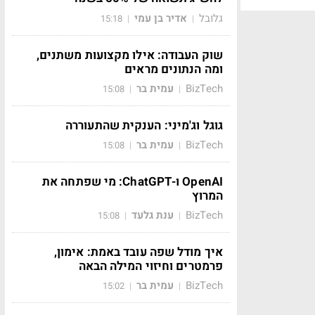
גלובל
אדיר בן עמי
15:18
|
|
שוק העבודה: אילו מקצועות משתנים,
ומה הנתונים מראים
BizTech
עמית בר
15:08
|
|
גוגל וג'מיני: הענקית שהתעוררה
BizTech
עמית בר
15:08
|
|
OpenAI ו-ChatGPT: מי שפתחה את
המרוץ
BizTech
ענת גלעד
15:08
|
|
איך מודל שפה עובד באמת: אימון,
פרמטרים וחיזוי המילה הבאה
BizTech
עמית בר
15:02
|
|