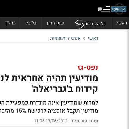
הירשמו
ראשי
שוק ההון
גלובל
נדל"ן
כל הכותרות
ראשי
אנרגיה ותשתיות
נפט-גז
מודיעין תהיה אחראית לנ
קידוח ב'גבריאלה'
למרות שמודיעין אינה מוגדרת כמפעילת הקי
מודיעין תקבל אופציה לרכישת 15% מהזכויות ברישיון 'יצחק'
תומר קורנפלד
13/06/2012 11:05
|