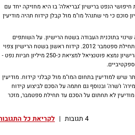
חיפושי הנפט ברישיון 'גבריאלה' בו היא מחזיקה יחד עם
ן סוכם כי מי שתנהל מו"מ מול קבלן קידוח תהיה מודיעין
שינוי בתוכנית העבודה בשטח הרישיון. על השותפים
ברישיון לחתום על הסכם עם קבלן קידוח עד תחילת ספטמבר 2012. קידוח ראשון בשטח הרישיון צפוי
להתבצע עד סוף יוני 2013. נזכיר כי בשטח הרישיון נמצא פוטנציאל למציאת כ-250 מיליון חביות נפט -
פקטיביים.
תר שיש למודיעין בתחום המו"מ מול קבלני קידוח. מודיעין
ירה' ו'שרה' ובנוסף גם חתמה על הסכם לביצוע קידוח
ם מודיעין לא תחתום על הסכם עד תחילת ספטמבר, מזכר
4 תגובות
|
לקריאת כל התגובות