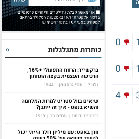
ה
אני מאשר קבלת ניוזלטרים ודיוורים פרסומיים
בדואר אלקטרוני ו/או באמצעות הסלולר בהתאם
למפורט בסעיף 10 בתנאי השימוש
0
כותרות מתגלגלות
0
ברקשייר: הרווח התפעולי +16%,
הרכישה העצמית בקצה התחתון
גלובל
עוזי גרסטמן
15:44
|
|
4
שיאים בוול סטריט למרות המלחמה
והשיא בנפט - איך זה ייתכן?
ניתוחים ודעות
עמית בר
15:19
|
|
וורן באפט: עם מיליון דולר הייתי יכול
להשיג תשואה של 50% בשנה