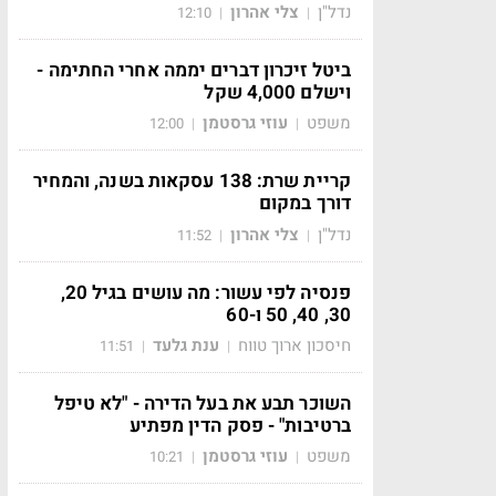
נדל"ן
צלי אהרון
12:10
|
|
ביטל זיכרון דברים יממה אחרי החתימה -
וישלם 4,000 שקל
משפט
עוזי גרסטמן
12:00
|
|
קריית שרת: 138 עסקאות בשנה, והמחיר
דורך במקום
נדל"ן
צלי אהרון
11:52
|
|
פנסיה לפי עשור: מה עושים בגיל 20,
30, 40, 50 ו-60
חיסכון ארוך טווח
ענת גלעד
11:51
|
|
השוכר תבע את בעל הדירה - "לא טיפל
ברטיבות" - פסק הדין מפתיע
משפט
עוזי גרסטמן
10:21
|
|