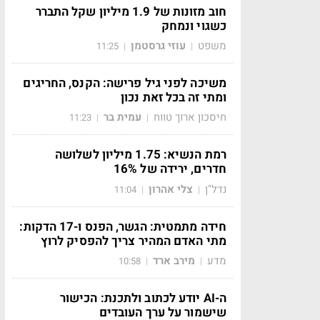
חוב מזונות של 1.9 מיליון שקל התברר
כשגוי ונמחק
משפט
עוזי גרסטמן
11:25
|
|
משיכה לפני גיל פרישה: הקנס, החריגים
ומתי זה בכל זאת נכון
חיסכון ארוך טווח
עמית בר
11:23
|
|
רמת הנשיא: 1.75 מיליון לשלושה
חדרים, ירידה של 16%
נדל"ן
צלי אהרון
11:04
|
|
חידה מתמטית: הגשר, הפנס ו-17 הדקות:
מתי האדם המהיר צריך להפסיק לרוץ
מדע
מירב ארד
10:58
|
|
ה-AI יודע לכתוב ולתכנת: הכישור
שישמור על ערך העובדים