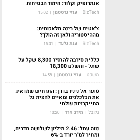
אנתרופיק וקלוד: הימור הבטיחות
BizTech
עוזי גרסטמן
15:02
|
|
צ'אטים של בינה מלאכותית:
מההיסטוריה ולאן זה הולך?
BizTech
ענת גלעד
15:01
|
|
כללית סירבה להחזיר 8,300 שקל על
שתל - ותשלם 18,300
משפט
עוזי גרסטמן
14:58
|
|
סופר אל ניניו בדרך: התרחיש שמדאיג
את הכלכלנים ומאיים להצית גל
התייקרויות עולמי
גלובל
מירב ארד
13:20
|
|
נווה עמל: 2.46 מיליון לשלושה חדרים,
ומחיר למ"ר יורד ב-6%