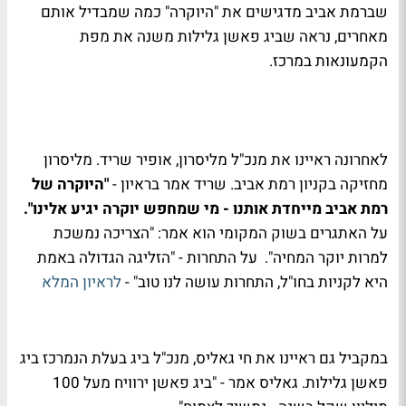
שברמת אביב מדגישים את "היוקרה" כמה שמבדיל אותם
מאחרים, נראה שביג פאשן גלילות משנה את מפת
הקמעונאות במרכז.
לאחרונה ראיינו את מנכ"ל מליסרון, אופיר שריד. מליסרון
מחזיקה בקניון רמת אביב. שריד אמר בראיון -
"היוקרה של
רמת אביב מייחדת אותנו - מי שמחפש יוקרה יגיע אלינו".
על האתגרים בשוק המקומי הוא אמר: "הצריכה נמשכת
למרות יוקר המחיה". על התחרות - "הזליגה הגדולה באמת
היא לקניות בחו"ל, התחרות עושה לנו טוב" -
לראיון המלא
במקביל גם ראיינו את חי גאליס, מנכ"ל ביג בעלת הנמרכז ביג
פאשן גלילות. גאליס אמר - "ביג פאשן ירוויח מעל 100