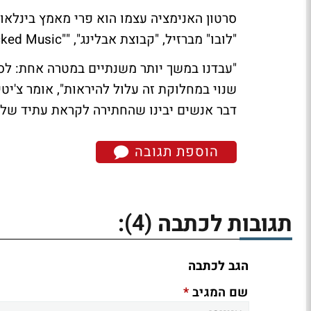
סרטון האנימציה עצמו הוא פרי מאמץ בינלאומ
"לובו" מברזיל, "קבוצת אבלינג", ""Wicked Music ו-""FireFly Pictures.
"עבדנו במשך יותר משנתיים במטרה אחת: לס
שנוי במחלוקת זה עלול להיראות", אומר צ'יטי
דבר אנשים יבינו שהחתירה לקראת עתיד של ש
הוספת תגובה
(4)
תגובות לכתבה
:
הגב לכתבה
*
שם המגיב