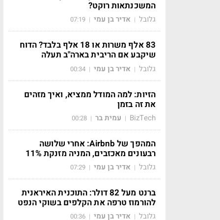
המשכנתאות רוקט?
גלובל
אדיר בן עמי
07:19
|
|
83 אלף משרות או 18 אלף בלבד? הדוח
שיקבע אם הריבית בארה"ב תעלה
גלובל
אדיר בן עמי
00:34
|
|
הזיות: למה המודל ממציא, ואיך מזהים
את זה בזמן
BizTech
עמית בר
00:28
|
|
המהפך של Airbnb: אחרי שלושה
רבעונים מאכזבים, המניה מזנקת 11%
גלובל
אדיר בן עמי
07:29
|
|
ברנט מעל 82 דולר: התוכנית האיראנית
להורמוז טרפה את הקלפים בשוקי הנפט
גלובל
אדיר בן עמי
00:36
|
|