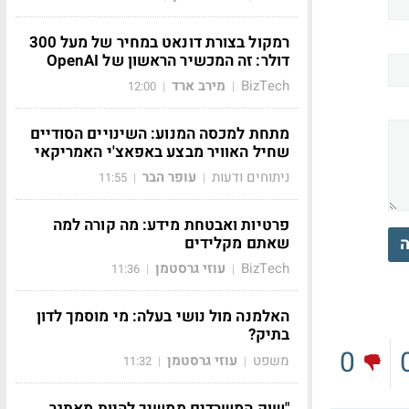
רמקול בצורת דונאט במחיר של מעל 300
דולר: זה המכשיר הראשון של OpenAI
BizTech
מירב ארד
12:00
|
|
מתחת למכסה המנוע: השינויים הסודיים
שחיל האוויר מבצע באפאצ'י האמריקאי
ניתוחים ודעות
עופר הבר
11:55
|
|
פרטיות ואבטחת מידע: מה קורה למה
ה
שאתם מקלידים
BizTech
עוזי גרסטמן
11:36
|
|
האלמנה מול נושי בעלה: מי מוסמך לדון
בתיק?
0
משפט
עוזי גרסטמן
11:32
|
|
"שוק המשרדים ממשיך להיות מאתגר