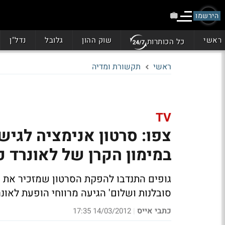
הירשמו
ראשי
שוק ההון
גלובל
נדל"ן
כל הכותרות
ראשי
תקשורת ומדיה
TV
צפו: סרטון אנימציה לגיש
במימון הקרן של לאונרד כ
גופים התנדבו להפקת הסרטון שמזכיר את '
סובלנות ושלום' הגיעה מרווחי הופעת לאונ
כתבי אייס
14/03/2012 17:35
|