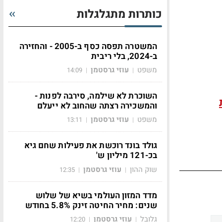
כותרות מתגלגלות
המשטרה תפסה כסף ב-2005 - והחזירה
ב-2024, בלי ריבית
משפט
עוזי גרסטמן
14:09
|
|
השוכרת לא שילמה, סירבה לפנות -
והמשכירה רצתה שהחוב לא ייעלם
משפט
עוזי גרסטמן
13:11
|
|
גולד בונד רוכשת את פעילות שחם גיא
בכ-121 מיליון ש'
שוק ההון
עוזי גרסטמן
12:35
|
|
מדד המזון העולמי בשיא של שלוש
שנים: מחיר החיטה זינק 5.8% בחודש
גלובל
עוזי גרסטמן
12:20
|
|