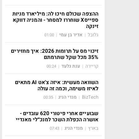
ההצפה שכולם חיכו לה: מיליארד מניות
ספייסX שוחררו למסחר - והמניה דווקא
זינקה
גלובל
אדיר בן עמי
01:00
|
|
זיכוי מס על תרומות 2026: איך מחזירים
35% מכל שקל שתרמתם
קריירה
ענת גלעד
00:24
|
|
השוואה מעשית: איזה צ'אט AI מתאים
לאיזו משימה, וכמה זה עולה
BizTech
מנדי הניג
00:35
|
|
שבועיים אחרי פיטורי 620 עובדים -
אושרה הכפלת השכר למנכ״לי מאנדיי
בארץ
מנדי הניג
07:43
|
|