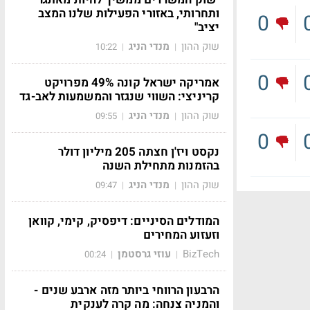
ותחרותי, באזורי הפעילות שלנו המצב
0
יציב"
שוק ההון
מנדי הניג
10:22
|
|
0
אמריקה ישראל קונה 49% מפרויקט
קריניצי: השווי שנגזר והמשמעות לאב-גד
שוק ההון
מנדי הניג
09:55
|
|
0
נקסט ויז'ן חצתה 205 מיליון דולר
בהזמנות מתחילת השנה
שוק ההון
מנדי הניג
09:47
|
|
המודלים הסיניים: דיפסיק, קימי, קוואן
וזעזוע המחירים
BizTech
עוזי גרסטמן
00:24
|
|
הרבעון הרווחי ביותר מזה ארבע שנים -
והמניה צנחה: מה קרה לענקית