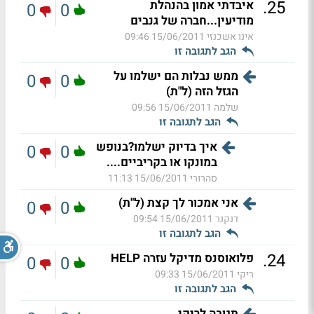
.
25
איבדתי אמון בהנהלת
0
0
מודיעין...חברה של גנבים
אינו אשכנזי
15/06/2011 09:46
הגב לתגובה זו
ממש נבלות הם ישלמו על
0
0
הגזל הזה (ל"ת)
שלמה
15/06/2011 09:56
הגב לתגובה זו
איך בדיוק ישלמו?בנופש
0
0
במונקו או בקריביים....
סהרורי
15/06/2011 11:13
אני אמכור לך קצת (ל"ת)
0
0
דנקנר
15/06/2011 09:54
הגב לתגובה זו
.
24
פלואוסנס מדיקל עזרה HELP
0
0
ריקי
15/06/2011 09:33
הגב לתגובה זו
תגובה לריקי