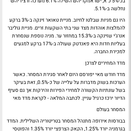
בכ-5% כ"א, ישראמקו יהש השילה 6.1% מערכה ורציו יהש
נחלשה ב-5.1%.
היו גם מניות שבלטו לחיוב. מניית טאואר זינקה ב-3% ברקע
להמלצות אוהדות מצד שני בתי השקעות זרים. מניית גוליבר
אנרג'י שזינקה ב-15.3% במחזור ער. מניה נוספת שנסחרת
בעליות חדות היא פאנדטק שעולה ב-17% ברקע למגעים
למכירת החברה.
מדד המחירים לצרכן
מדד חודש מאי יפורסם היום לאחר סגירת המסחר. כאשר
הערכות בשוק מדברות על עלייה של כ-0.5%, זאת בעיקר
בשל עונתיות הקשורה למחירי הפירות והירקות אך גם סעיף
הדיור ירכז כרגיל עניין.
לכתבה המלאה - לקראת מדד מאי
המסחר בעולם
בבורסות אירופה מתנהל המסחר בטריטוריה השלילית. המדד
בגרמניה יורד 1.25%, הקאק הצרפצי יורד 1.35% והפוטסי