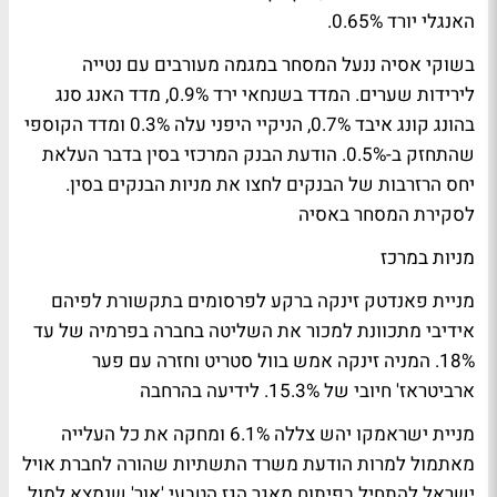
האנגלי יורד 0.65%.
בשוקי אסיה ננעל המסחר במגמה מעורבים עם נטייה
לירידות שערים. המדד בשנחאי ירד 0.9%, מדד האנג סנג
בהונג קונג איבד 0.7%, הניקיי היפני עלה 0.3% ומדד הקוספי
שהתחזק ב-0.5%. הודעת הבנק המרכזי בסין בדבר העלאת
יחס הרזרבות של הבנקים לחצו את מניות הבנקים בסין.
לסקירת המסחר באסיה
מניות במרכז
מניית פאנדטק זינקה ברקע לפרסומים בתקשורת לפיהם
אידיבי מתכוונת למכור את השליטה בחברה בפרמיה של עד
18%. המניה זינקה אמש בוול סטריט וחזרה עם פער
ארביטראז' חיובי של 15.3%.
לידיעה בהרחבה
מניית ישראמקו יהש צללה 6.1% ומחקה את כל העלייה
מאתמול למרות הודעת משרד התשתיות שהורה לחברת אויל
ישראל להתחיל בפיתוח מאגר הגז הטבעי 'אור' שנמצא למול