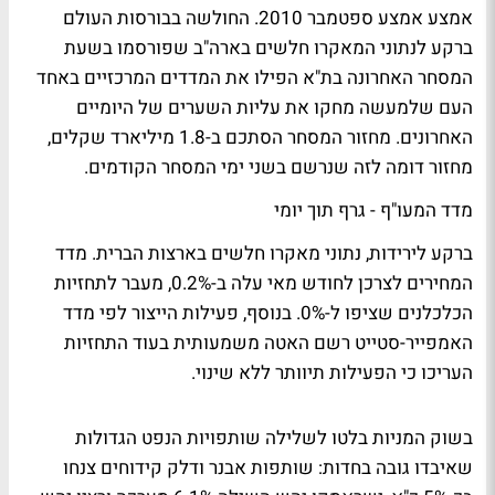
אמצע אמצע ספטמבר 2010. החולשה בבורסות העולם
ברקע לנתוני המאקרו חלשים בארה"ב שפורסמו בשעת
המסחר האחרונה בת"א הפילו את המדדים המרכזיים באחד
העם שלמעשה מחקו את עליות השערים של היומיים
האחרונים. מחזור המסחר הסתכם ב-1.8 מיליארד שקלים,
מחזור דומה לזה שנרשם בשני ימי המסחר הקודמים.
מדד המעו"ף - גרף תוך יומי
ברקע לירידות, נתוני מאקרו חלשים בארצות הברית. מדד
המחירים לצרכן לחודש מאי עלה ב-0.2%, מעבר לתחזיות
הכלכלנים שציפו ל-0%. בנוסף, פעילות הייצור לפי מדד
האמפייר-סטייט רשם האטה משמעותית בעוד התחזיות
העריכו כי הפעילות תיוותר ללא שינוי.
בשוק המניות בלטו לשלילה שותפויות הנפט הגדולות
שאיבדו גובה בחדות: שותפות אבנר ודלק קידוחים צנחו