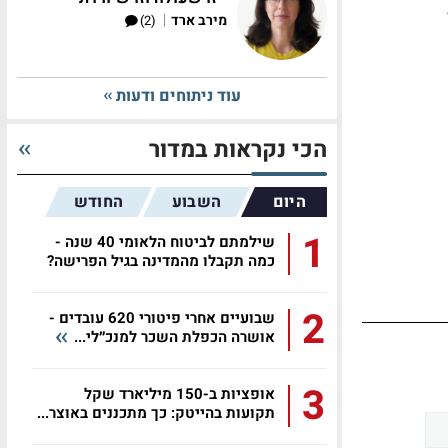
ב
|
מירב ארד
(2)
עוד ניתוחים ודעות
הכי נקראות במדור
היום
השבוע
החודש
1
שילמתם לביטוח הלאומי 40 שנה -
כמה תקבלו מהמדינה בגיל הפרישה?
2
שבועיים אחרי פיטורי 620 עובדים -
אושרה הכפלת השכר למנכ״לי...
3
אופציות ב-150 מיליארד שקל
תקועות בהייטק: כך מתכננים באוצר...