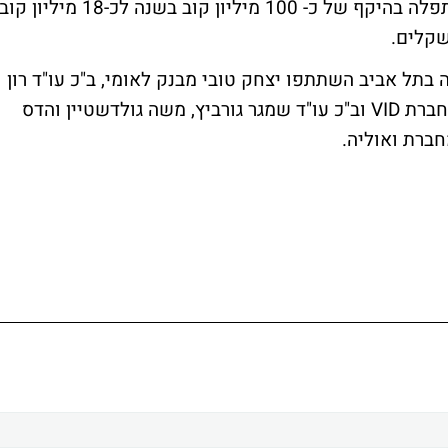
ההתפלה באשקלון במסגרתו יורחב מתקן ההתפלה בהיקף של כ- 100 מיליון קוב בשנה לכ-18 מיליון קו
בתל אביב השתתפו יצחק טובי מבנק לאומי, ב"כ עו"ד רון
ורד ממשרד עוה"ד יהודה רוה, רני מאירוביץ מחברת VID וב"כ עו"ד שמגר גורביץ, משה גולדשטיין והדס