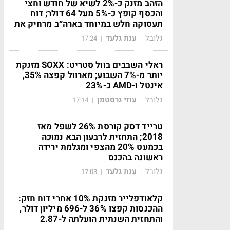
הזהב מזנק כ-2% לשיא של חודש וחצי
והכסף קופץ כ-5% מעל 64 דולר; דוח
תעסוקה חלש במיוחד בארה״ב מרחיק את
גלובל
ענת גלעד
17:24
|
|
ראלי השבבים בוול סטריט: SOXX מזנקת
יותר מ-7% השבוע; מארוול קפצה 35%,
אינטל ו-AMD כ-23%
גלובל
עוזי גרסטמן
17:14
|
|
טרייד דסק קורסת 26% לשפל מאז
2018; התחזית לרבעון הבא נמוכה
בכמעט 20% מהצפי ומגלמת ירידה
ראשונה בהכנס
גלובל
ענת גלעד
17:03
|
|
קלאודפלייר מזנקת 10% אחרי דוח חזק:
ההכנסות קפצו 36% ל-696 מיליון דולר,
והתחזית השנתית הועלתה ל-2.87