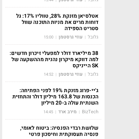
אטלסיאן מזנקת 28%, טווליו 17%: גל
דוחות מרים את מניות התוכנה שוול
סטריט הספידה
גלובל
עוזי גרסטמן
15:00
|
|
38 מיליארד דולר למפעלי זיכרון חדשים:
למה דווקא מיקרון נהנית מההשקעה של
SK הייניקס
גלובל
עוזי גרסטמן
14:52
|
|
ג'יי-פרוג מזנקת 19% לפני הפתיחה:
הכנסות של 163.8 מיליון דולר והתחזית
השנתית עולה ב-20 מיליון
BizTech
מירב ארד
14:45
|
|
שלושת רבדי הפנסיה: ביטוח לאומי,
פנסיה תעסוקתית וחיסכון פרטי