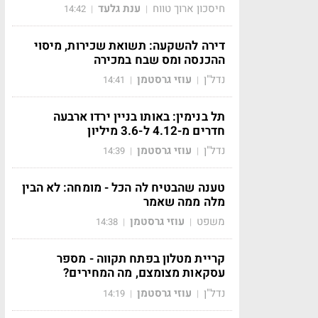
חיסכון ארוך טווח
ענת גלעד
14:42
|
|
דירה להשקעה: תשואת שכירות, מיסוי
ההכנסה ומס שבח במכירה
נדל"ן
עוזי גרסטמן
14:41
|
|
תל בנימין: באותו בניין ירדו ארבעה
חדרים מ-4.12 ל-3.6 מיליון
נדל"ן
עוזי גרסטמן
14:39
|
|
טענה שהבטיח לה הכל - מומחה: לא הבין
מלה ממה שאמר
משפט
עוזי גרסטמן
14:38
|
|
קריית מטלון בפתח תקווה - מספר
עסקאות מצומצם, מה המחירים?
נדל"ן
עוזי גרסטמן
14:19
|
|