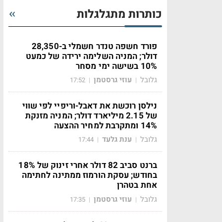
כותרות מתגלגלות
פורד חשפה טנדר חשמלי ב-28,350
דולר; המניה השלימה ירידה של כמעט
10% בשישה ימי מסחר
גלובל
עוזי גרסטמן
17:52
|
|
נילסן רוכשת את דאבל-וריפיי לפי שווי
של 2.15 מיליארד דולר; המניה מזנקת
14% ומתקרבת למחיר ההצעה
גלובל
ענת גלעד
17:44
|
|
ברנט סביב 82 דולר אחרי זינוק של 18%
בחודש; עסקת הורמוז ממתינה לחתימה
אחת בטהרן
גלובל
עוזי גרסטמן
17:35
|
|