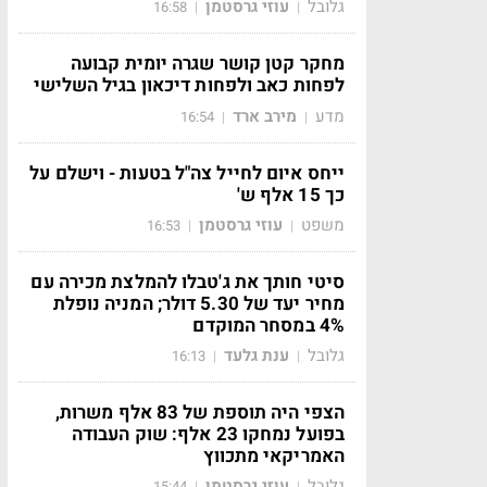
גלובל
עוזי גרסטמן
16:58
|
|
מחקר קטן קושר שגרה יומית קבועה
לפחות כאב ולפחות דיכאון בגיל השלישי
מדע
מירב ארד
16:54
|
|
ייחס איום לחייל צה"ל בטעות - וישלם על
כך 15 אלף ש'
משפט
עוזי גרסטמן
16:53
|
|
סיטי חותך את ג'טבלו להמלצת מכירה עם
מחיר יעד של 5.30 דולר; המניה נופלת
4% במסחר המוקדם
גלובל
ענת גלעד
16:13
|
|
הצפי היה תוספת של 83 אלף משרות,
בפועל נמחקו 23 אלף: שוק העבודה
האמריקאי מתכווץ
גלובל
עוזי גרסטמן
15:44
|
|