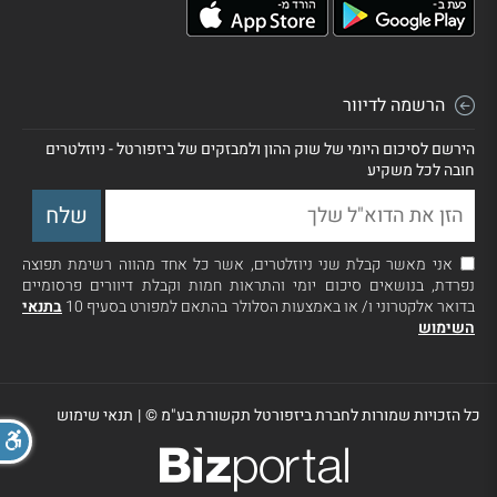
הרשמה לדיוור
הירשם לסיכום היומי של שוק ההון ולמבזקים של ביזפורטל - ניוזלטרים
חובה לכל משקיע
אני מאשר קבלת שני ניוזלטרים, אשר כל אחד מהווה רשימת תפוצה
נפרדת, בנושאים סיכום יומי והתראות חמות וקבלת דיוורים פרסומיים
בדואר אלקטרוני ו/ או באמצעות הסלולר בהתאם למפורט בסעיף 10
בתנאי
השימוש
כל הזכויות שמורות לחברת ביזפורטל תקשורת בע"מ ©
|
תנאי שימוש