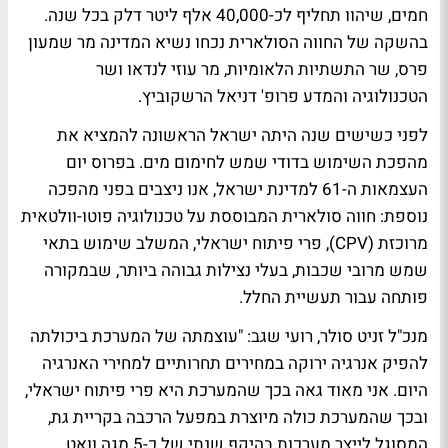
חמים, שיהוו תחליף לכ-40,000 אלף ליטר דלק בכל שנה.
בהשקה של החווה הסולארית נכחו נשיא המדינה מר שמעון
פרס, שר התשתיות הלאומיות, מר עוזי לנדאו ושר
הטכנולוגיה והמדע פרופ' דניאל הרשקוביץ.
לפני כשישים שנה היתה ישראל הראשונה להמציא את
מהפכת השימוש בדודי שמש לחימום מים. בפרוס יום
העצמאות ה-61 למדינת ישראל, אנו ניצבים בפני מהפכה
נוספת: חווה סולארית המבוססת על טכנולוגיה פוטו-וולטאית
מרוכזת (CPV), פרי פיתוח ישראלי, המשלב שימוש בתאי
שמש מרובי שכבות, בעלי נצילות גבוהה ביותר, שבמקורה
פותחה עבור תעשיית החלל.
מנכ"ל זניט סולר, רועי שגב: "עוצמתה של המערכת ביכולתה
להפיק אנרגיה ירוקה במחירים תחרותיים למחירי האנרגיה
היום. אני מאוד גאה בכך שהמערכת היא פרי פיתוח ישראלי,
ובכך שהמערכת כולה מיוצרת במפעל הרכבה בקריית גת,
המסוגל לייצר מערכות בהיקף שנתי של כ-5 מגה וואט.