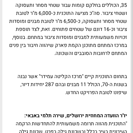
35, הכוללים בחלקם קומות עבור שטחי מסחר ותעסוקה
ושטחי ציבור. סה"כ מציעה התוכנית כ-6,000 מ"ר לטובת
שטחי מסחר ותעסוקה, כ-6,500 מ"ר לטובת מבנים ומוסדות
ציבור וכ-16 דונם של שטחים פתוחים. זאת, לצד תוספת
זכויות משמעותית למבנים ומוסדות ציבור במתחם. בנוסף,
במרכז המתחם מתוכנן הקמת פארק שיהווה חיבור בין פנים
המתחם לרחובות הסובבים והשכונה.
בתחום התוכנית קיים "מרכז הקליטה עמידר" אשר נבנה
בשנות ה-70, הכולל 11 מבנים ובהם 287 יחידות דיור,
שיפונו לטובת הפרויקט החדש.
יו"ר הוועדה המחוזית ירושלים, שירה תלמי באבאי:
"התוכנית מהווה תרומה משמעותית להתחדשות הרקמה
העירונית בעיר בכלל ובשכונת גילה בפרט. שכונת גילה