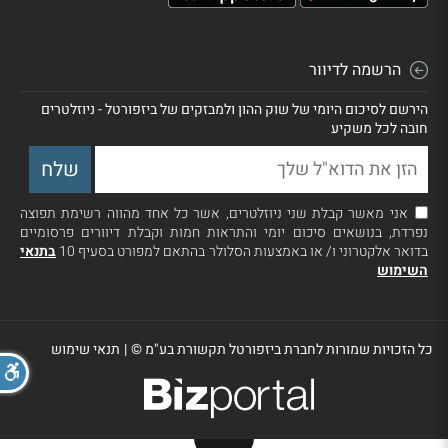
הרשמה לדיוור
הירשם לסיכום היומי של שוק ההון ולמבזקים של ביזפורטל - ניוזלטרים
חובה לכל משקיע
אני מאשר קבלת שני ניוזלטרים, אשר כל אחד מהווה רשימת תפוצה
נפרדת, בנושאים סיכום יומי והתראות חמות וקבלת דיוורים פרסומיים
בדואר אלקטרוני ו/ או באמצעות הסלולר בהתאם למפורט בסעיף 10
בתנאי
השימוש
כל הזכויות שמורות לחברת ביזפורטל תקשורת בע"מ ©
|
תנאי שימוש