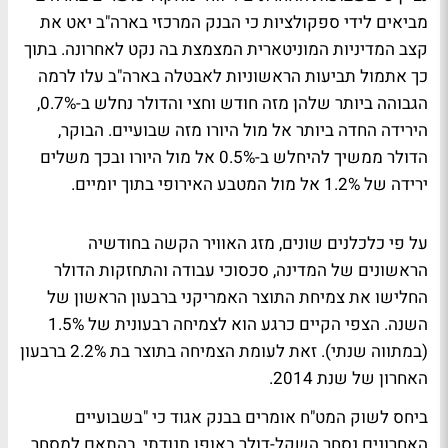
מביאים לידי ספקולציות כי הבנק המרכזי בארה"ב יאט את
קצב המדיניות המוניטארית המצמצת בה נקט לאחרונה. בתוך
כך אתמול תביעות הראשוניות לאבטלה בארה"ב עלו לרמה
הגבוהה ביותר שלהן מזה חודש וחצי והדולר נחלש ב-0.7%,
הירידה החדה ביותר אל מול היורו מזה שבועיים. הבוקר,
הדולר ממשיך להיחלש ב-0.5% אל מול היורו ובכך משלים
ירידה של 1.2% אל מול המטבע האירופי בתוך יומיים.
על פי כלכלנים שונים, מזג האוויר הקשה בחודשיה
הראשונים של המדינה, סכסוכי עבודה והתחזקות הדולר
החלישו את צמיחת התוצר האמריקני ברבעון הראשון של
השנה. הצפי הקיים כרגע הוא לצמיחה רבעונית של 1.5%
(במתווה שנתי). זאת לעומת הצמיחה בתוצר בת 2.2% ברבעון
האחרון של שנת 2014.
ביחס לשוק המט"ח אומרים בבנק אגוד כי "בשבועיים
האחרונים נסחר השקל-דולר באופן תנודתי, בהתאם למסחר