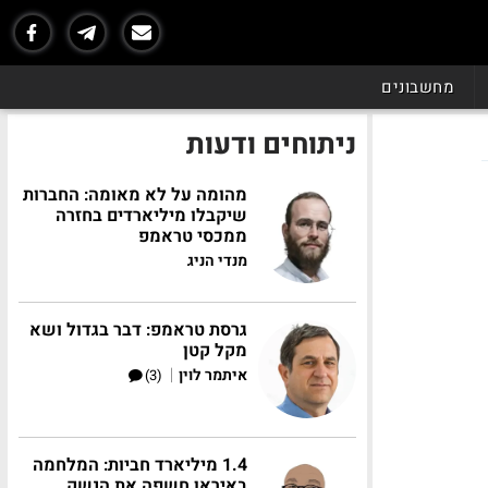
מחשבונים
ניתוחים ודעות
מהומה על לא מאומה: החברות
שיקבלו מיליארדים בחזרה
ממכסי טראמפ
מנדי הניג
גרסת טראמפ: דבר בגדול ושא
מקל קטן
|
איתמר לוין
(3)
1.4 מיליארד חביות: המלחמה
באיראן חשפה את הנשק