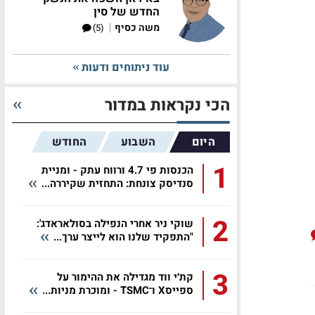
החדש של סין
|
משה כסיף
(5)
עוד ניתוחים ודעות
הכי נקראות במדור
היום
השבוע
החודש
1
הכנסות פי 4.7 ורווח עתק - ומניית
סנדיסק צונחת: התחזית שקיררה...
2
שוקי ניר אחרי הנפילה בסולאראדג':
"התפקיד שלנו הוא לייצר ערך...
3
קת׳י ווד מגדילה את ההימור על
ספייסX ו־TSMC - ומוכרת מניות...