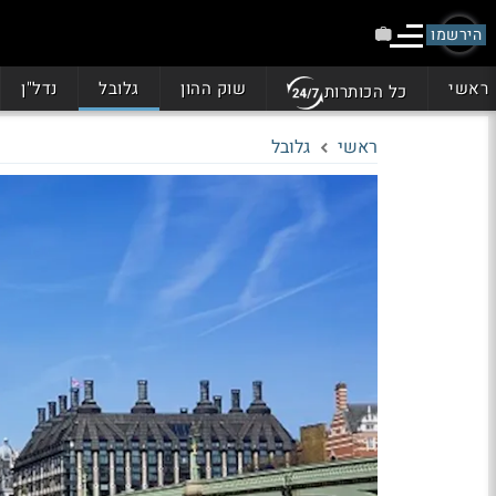
הירשמו
ראשי
שוק ההון
גלובל
נדל"ן
כל הכותרות
ראשי
גלובל