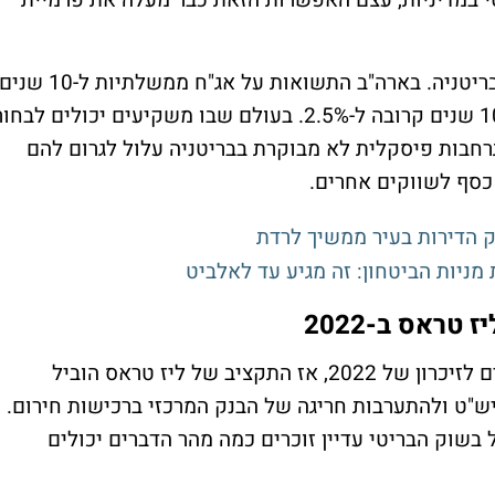
גם הסביבה הגלובלית לא עושה חיים קלים לבריטניה. בארה"ב התשואות על אג"ח ממשלתיות ל-10 שני
נעות סביב 4.2%, ובגרמניה תשואת הבונד ל-10 שנים קרובה ל-2.5%. בעולם שבו משקיעים יכולים לבחו
התרחבות פיסקלית לא מבוקרת בבריטניה עלול לגרום להם
כסף לשווקים אחרים.
ק הדירות בעיר ממשיך לרדת
מניות הביטחון: זה מגיע עד לאלביט
ראס ב-2022
התגובה החדה בגילטים מחזירה את המשקיעים לזיכרון של 2022, אז התקציב של ליז טראס הוביל
ש"ט ולהתערבות חריגה של הבנק המרכזי ברכישות חירום.
 בשוק הבריטי עדיין זוכרים כמה מהר הדברים יכולים