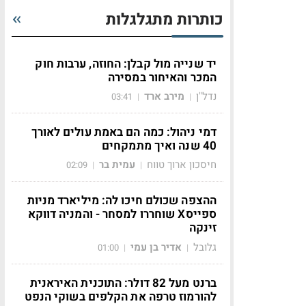
כותרות מתגלגלות
יד שנייה מול קבלן: החוזה, ערבות חוק
המכר והאיחור במסירה
נדל"ן
מירב ארד
03:41
|
|
דמי ניהול: כמה הם באמת עולים לאורך
40 שנה ואיך מתמקחים
חיסכון ארוך טווח
עמית בר
02:09
|
|
ההצפה שכולם חיכו לה: מיליארד מניות
ספייסX שוחררו למסחר - והמניה דווקא
זינקה
גלובל
אדיר בן עמי
01:00
|
|
ברנט מעל 82 דולר: התוכנית האיראנית
להורמוז טרפה את הקלפים בשוקי הנפט