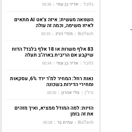
גלובל
אדיר בן עמי
00:36
|
|
השוואה מעשית: איזה צ'אט AI מתאים
ם
לאיזו משימה, וכמה זה עולה
ר
BizTech
מנדי הניג
00:35
|
|
83 אלף משרות או 18 אלף בלבד? הדוח
שיקבע אם הריבית בארה"ב תעלה
גלובל
אדיר בן עמי
00:34
|
|
נאות רחל: המחיר למ"ר ירד 6%, עסקאות
ומחירי הדירות בשכונה
נדל"ן
צלי אהרון
00:30
|
|
הזיות: למה המודל ממציא, ואיך מזהים
את זה בזמן
BizTech
עמית בר
00:28
|
|