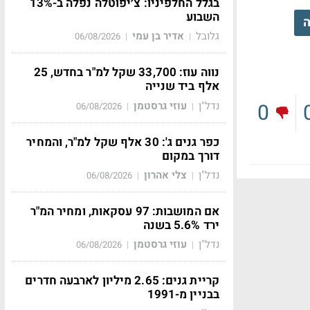
בגלל החלפיניו: צ׳יפוטלה נפלה ב-13%
השבוע
ה
גלובל
אדיר בן עמי
06/08/2026
|
|
נווה עוז: 33,700 שקל למ"ר בחדש, 25
אלף ביד שנייה
נדל"ן
עוזי גרסטמן
0
06/08/2026
|
|
כפר גנים ג': 30 אלף שקל למ"ר, והמחיר
דורך במקום
נדל"ן
צלי אהרון
06/08/2026
|
|
אם המושבות: 97 עסקאות, ומחיר המ"ר
ירד 5.6% בשנה
נדל"ן
עוזי גרסטמן
06/08/2026
|
|
קריית גנים: 2.65 מיליון לארבעה חדרים
בבניין מ-1991