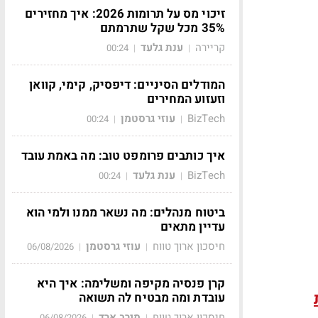
זיכוי מס על תרומות 2026: איך מחזירים
35% מכל שקל שתרמתם
קריירה
ענת גלעד
00:24
|
|
המודלים הסיניים: דיפסיק, קימי, קוואן
וזעזוע המחירים
BizTech
עוזי גרסטמן
00:24
|
|
איך כותבים פרומפט טוב: מה באמת עובד
BizTech
ענת גלעד
00:24
|
|
ביטוח מנהלים: מה נשאר ממנו ולמי הוא
עדיין מתאים
חיסכון ארוך טווח
עוזי גרסטמן
06/08/2026
|
|
קרן פנסיה מקיפה ומשלימה: איך היא
עובדת ומה מבטיח לה תשואה
חיסכון ארוך טווח
מירב ארד
06/08/2026
|
|