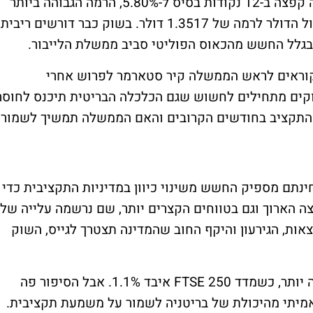
התשואה על אג"ח ממשלת בריטניה ל-30 שנה קפצה ב-12 נקודות בסיס ל-5.80%, הרמה הגבוהה ביותר
מאז 1998, בזמן שהליש"ט נחלשה ב-0.7% מול הדולר לרמה של 1.3517 דולר. בשוק כבר דורשים ריבית
ר בגלל החשש מהכאוס הפוליטי סביב ממשלת הלייבור.
י פרלמנט מתוך 403 בלייבור קוראים לראש הממשלה קיר סטארמר לפרוש אחרי
וקים מתחילים לחשוש שגם הכלכלה הבריטית תיכנס לחוסר
ת התקציב בחודשים הקרובים והאם הממשלה תמשיך לשמור
נתם מספיק החשש משינוי כיוון במדיניות התקציבית כדי
ה הארוך וגם בטווחים הקצרים יותר, שם נרשמה עלייה של
 ההוצאות, הגירעון והיקף החוב שהמדינה תצטרך לגייס, השוק
שוק המניות הבריטי ירד בינתיים בצורה מתונה יותר, כשמדד FTSE 250 איבד 1.1%. אבל הסיפור פה
מיתי מהיכולת של בריטניה לשמור על משמעת תקציבית.