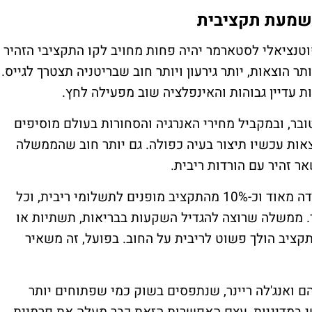
שמעת תקציבית
ציאלי לסטארמר יהיה פחות מחויב לקו התקציבי הזהיר
 הוצאות, יותר גירעון ויותר חוב שבריטניה תצטרך לגייס.
ות עדיין גבוהות והאינפלציה שוב מפעילה לחץ.
ד באוקטובר, ובמקביל מחירי האנרגיה והסחורות בעולם מוסיפים
ות עכשיו תיצור בעיה כפולה. גם יותר חוב שהממשלה
ר זהיר עם הורדות ריבית.
הבעיה של בריטניה היא שעלות החוב כבר כבדה מאוד וכ-10% מהתקציב מופנים לתשלומי ריבית, וכל
ר. ממשלה שרוצה להגדיל השקעות בבריאות, תשתיות או
תקציב הולך פשוט לריבית על החוב. בפועל, זה משאיר
הם ואנג'לה ריינר, שנתפסים בשוק כמי שפתוחים יותר
מטי במדיניות, עצם האפשרות הזאת כבר מעלה את פרמיית