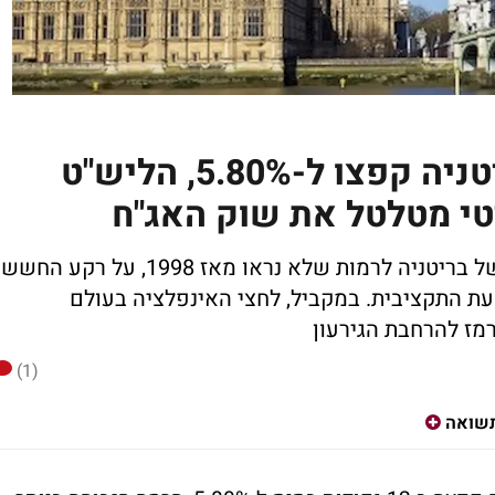
התשואות ל-30 שנה בבריטניה קפצו ל-5.80%, הליש"ט
י מטלטל את שוק האג"ח
המכירה בגילטים דוחפת את עלות המימון של בריטניה לרמות שלא נראו מאז 1998, על רקע החשש
ת התקציבית. במקביל, לחצי האינפלציה בעולם
מז להרחבת הגירעון
(1)
שואה