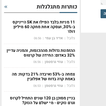
כותרות מתגלגלות
ה
11 מניות בלבד הפילו את SK הייניקס
ב-30%, ועסקה אחת מחקה 60 מיליון
דולר
גלובל
אדיר בן עמי
06:56
|
|
ההזמנות גדולות מההכנסות, והמניה עדיין
32% באדום: החידה של קרטוס
גלובל
עוזי גרסטמן
06:56
|
|
צמחה ב-53% ואיבדה 21% בדקות: מה
באמת קרה בדוח של אפלובין
גלובל
עוזי גרסטמן
06:53
|
|
בניין מסוכן בן 120 שנים התחיל לקרוס
וגרם נזקים - מי ישלם על הנזק?