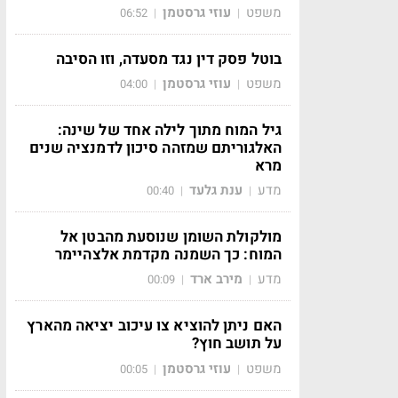
משפט
עוזי גרסטמן
06:52
|
|
בוטל פסק דין נגד מסעדה, וזו הסיבה
משפט
עוזי גרסטמן
04:00
|
|
גיל המוח מתוך לילה אחד של שינה:
האלגוריתם שמזהה סיכון לדמנציה שנים
מרא
מדע
ענת גלעד
00:40
|
|
מולקולת השומן שנוסעת מהבטן אל
המוח: כך השמנה מקדמת אלצהיימר
מדע
מירב ארד
00:09
|
|
האם ניתן להוציא צו עיכוב יציאה מהארץ
על תושב חוץ?
משפט
עוזי גרסטמן
00:05
|
|