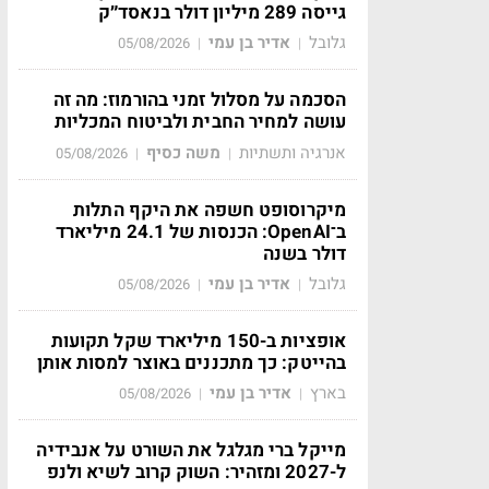
גייסה 289 מיליון דולר בנאסד״ק
גלובל
אדיר בן עמי
05/08/2026
|
|
הסכמה על מסלול זמני בהורמוז: מה זה
עושה למחיר החבית ולביטוח המכליות
אנרגיה ותשתיות
משה כסיף
05/08/2026
|
|
מיקרוסופט חשפה את היקף התלות
ב־OpenAI: הכנסות של 24.1 מיליארד
דולר בשנה
גלובל
אדיר בן עמי
05/08/2026
|
|
אופציות ב-150 מיליארד שקל תקועות
בהייטק: כך מתכננים באוצר למסות אותן
בארץ
אדיר בן עמי
05/08/2026
|
|
מייקל ברי מגלגל את השורט על אנבידיה
ל-2027 ומזהיר: השוק קרוב לשיא ולנפ