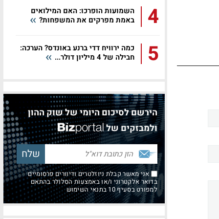
4
השמועות הופרכו: האם המילואים
באמת מפרקים את המשפחות?
5
כמה ירוויח דדי ברנע באונדס? הערכה:
חבילה של 4 מיליון דולר...
הירשם לסיכום היומי של שוק ההון
ולמבזקים של
אני מאשר קבלת ניוזלטרים ודיוורים פרסומיים
בדואר אלקטרוני ו/או באמצעות הסלולר בהתאם
למפורט בסעיף 10 בתנאי השימוש