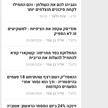
הגביהו להם את השולחן - והם התחילו
לקחת סיכונים מוצלחים יותר
מדע
ענת גלעד
00:03
|
|
סנדיסק עקפה את הציפיות - למשקיעים
זה לא הספיק
גלובל
אדיר בן עמי
05/08/2026
|
|
המחלוקת בפד מחריפה: קשקארי קורא
להתחיל להעלות את הריבית
גלובל
אדיר בן עמי
05/08/2026
|
|
הנאסד״ק רשם רצף שהתרחש 18 פעמים
בהיסטוריה - וכך הוא נסחר אחרי
הפעמים הקודמות
גלובל
אדיר בן עמי
05/08/2026
|
|
זינקה 24% ביום המסחר הראשון: אטוביה