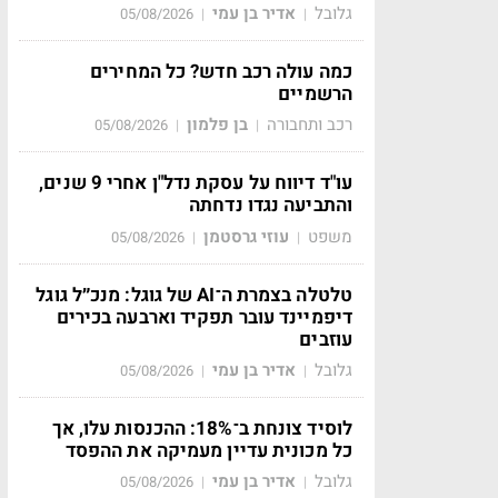
גלובל
אדיר בן עמי
05/08/2026
|
|
כמה עולה רכב חדש? כל המחירים
הרשמיים
רכב ותחבורה
בן פלמון
05/08/2026
|
|
עו"ד דיווח על עסקת נדל"ן אחרי 9 שנים,
והתביעה נגדו נדחתה
משפט
עוזי גרסטמן
05/08/2026
|
|
טלטלה בצמרת ה־AI של גוגל: מנכ״ל גוגל
דיפמיינד עובר תפקיד וארבעה בכירים
עוזבים
גלובל
אדיר בן עמי
05/08/2026
|
|
לוסיד צונחת ב־18%: ההכנסות עלו, אך
כל מכונית עדיין מעמיקה את ההפסד
גלובל
אדיר בן עמי
05/08/2026
|
|