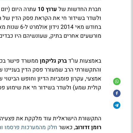
חברת החדשות של
ערוץ 10
עתרה היום (יום 
ולשדר בשידור חי את הקראת פסק הדין של
בחודש מאי 014
מורשעים אחרים בתיק, שעונשיהם היו כבדים 
באמצעות עו"ד
ברק גליקמן
והתקשורתי הרב שמעורר פסק הדין בעניינו ש
אמצעי, עקרון פומביות הדיון וחופש הביטוי 
קולית שמע) ולשדר בשידור חי את שימוע פס
התקשורת הישראלית עוד מלקקת את פצעיה
רומן זדורוב
, כאשר
חלק מהמערכות פרסמו והוצ