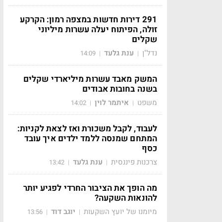
291 דירות חדשות במצפה רמון: הקרקע
זולה, הפיתוח יעלה עשרות מיליוני
שקלים
נדל"ן
ענת גלעד
14:09
|
|
המשק מאבד עשרות מיליארדי שקלים
בשנה בחובות אבודים
משפט
איתמר לוין
14:02
|
|
לעבוד, לקבל משכורת ואז לצאת לקניות:
המתחם שמנסה ללמד ילדים איך עובד
כסף
צרכנות פיננסית
ענת גלעד
13:42
|
|
מה הופך את הציבור החרדי לפגיע יותר
להונאות השקעה?
מיומנו של יועץ השקעות
יוגב דוד
13:56
|
|