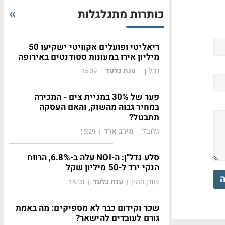
כותרות מתגלגלות
ריאליטי ופועלים אקוויטי ישקיעו 50
מיליון אירו במעונות סטודנטים באירופה
נדל"ן
ענת גלעד
15:39
|
|
פער של 30% במניית צים - המכירה
במחיר גבוה מהשוק, והאם העסקה
תתבטל?
גלובל
מירב ארד
15:29
|
|
סלע נדל"ן: ה-NOI עלה ב-6.8%, הרווח
הנקי ירד ל-50 מיליון שקל
ה
שוק ההון
ענת גלעד
15:03
|
|
שכר וקידום כבר לא מספיקים: מה באמת
גורם לעובדים להישאר?