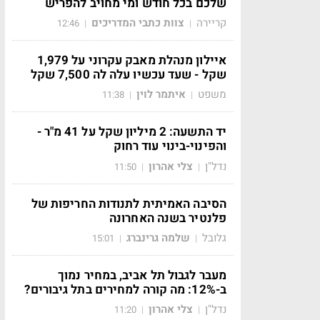
שלכם בכל חודש ומי מחויב להפריש
קריירה
צוות כתבי המדריכים
12:46
|
|
איילון מנהלת מאבק עקרוני על 1,979
שקל - שעד עכשיו עלה לה 7,500 שקל
משפט
איתמר לוין
11:38
|
|
יד התשעה: 2 מיליון שקל על 41 מ"ר -
והפינוי-בינוי עוד רחוק
נדל"ן
צלי אהרון
11:50
|
|
הסיבה האמיתית לתנודות החריפות של
פלנטיר בשנה האחרונה
גלובל
שלמה גרינברג
15:01
|
|
מעבר לגבול תל אביב, במחיר נמוך
ב-12%: מה קורה למחירים בתל גיבורים?
נדל"ן
צלי אהרון
11:20
|
|