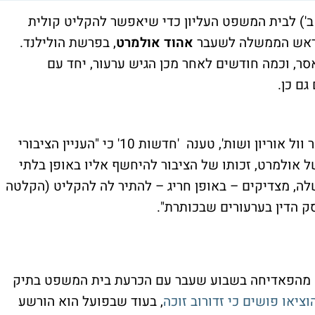
ב') לבית המשפט העליון כדי שיאפשר להקליט קולית
 ראש הממשלה לשעבר
אהוד אולמרט
, בפרשת הולילנד.
2 נידון אולמרט ל-6 שנות מאסר, וכמה חודשים לאחר מכן הגיש ערעור, יחד עם
גם כן.
ממשרד פישר בכר וול אוריון ושות', טענה 'חדשות 10' כי "העניין הציבורי
ל אולמרט, זכותו של הציבור להיחשף אליו באופן בלתי
שלה, מצדיקים – באופן חריג – להתיר לה להקליט (הקלטה
ק הדין בערעורים שבכותרת".
 מהפאדיחה בשבוע שעבר עם הכרעת בית המשפט בתיק
יאו פושים כי זדורוב זוכה
, בעוד שבפועל הוא הורשע