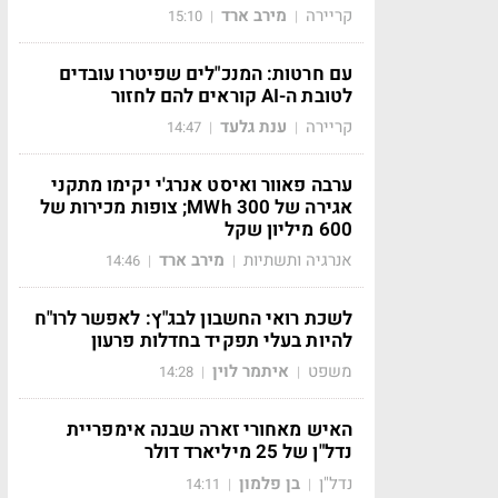
קריירה
מירב ארד
15:10
|
|
עם חרטות: המנכ"לים שפיטרו עובדים
לטובת ה-AI קוראים להם לחזור
קריירה
ענת גלעד
14:47
|
|
ערבה פאוור ואיסט אנרג'י יקימו מתקני
אגירה של 300 MWh; צופות מכירות של
600 מיליון שקל
אנרגיה ותשתיות
מירב ארד
14:46
|
|
לשכת רואי החשבון לבג"ץ: לאפשר לרו"ח
להיות בעלי תפקיד בחדלות פרעון
משפט
איתמר לוין
14:28
|
|
האיש מאחורי זארה שבנה אימפריית
נדל"ן של 25 מיליארד דולר
נדל"ן
בן פלמון
14:11
|
|