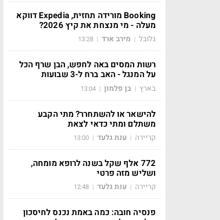
Booking מורידה תחזית, Expedia דווקא
מעלה - מי מנצחת את קיץ 2026?
גלובל
מירב ארד
13:28
|
|
רשות המסים באה לחפש, הבן שרף הכל
על המנגל - האב ברח ל-3 שבועות
בארץ
בן פלמון
13:04
|
|
להישאר או להשתחרר? מתי הקבע
משתלם ומתי כדאי לצאת
קריירה
ענת גלעד
13:00
|
|
772 אלף שקל בשנה לרופא מומחה,
ושליש מזה פרטי
קריירה
ענת גלעד
12:48
|
|
פנסיה חובה: כמה באמת נכנס לחיסכון