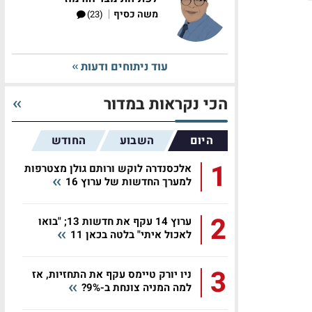
|
משה כסיף
(23)
עוד ניתוחים ודעות
הכי נקראות במדור
היום
השבוע
החודש
1
אלכסנדרה לוקש ורותם גולן מצטרפות
למערך החדשות של ערוץ 16
2
ערוץ 14 עקף את חדשות 13; "בואו
לאכול איתי" בלטה בכאן 11
3
ניו יורק טיימס עקף את התחזיות, אז
למה המניה צונחת ב-9%?