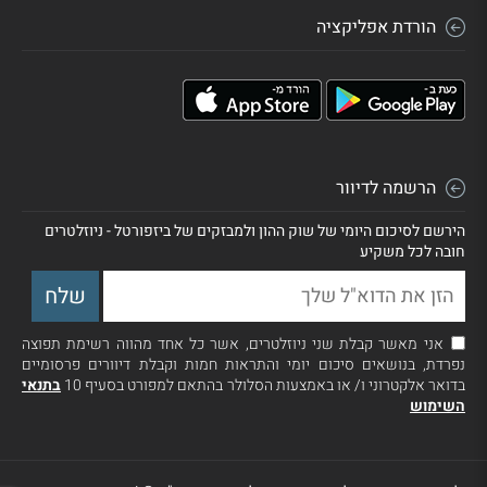
הורדת אפליקציה
הרשמה לדיוור
הירשם לסיכום היומי של שוק ההון ולמבזקים של ביזפורטל - ניוזלטרים
חובה לכל משקיע
אני מאשר קבלת שני ניוזלטרים, אשר כל אחד מהווה רשימת תפוצה
נפרדת, בנושאים סיכום יומי והתראות חמות וקבלת דיוורים פרסומיים
בדואר אלקטרוני ו/ או באמצעות הסלולר בהתאם למפורט בסעיף 10
בתנאי
השימוש