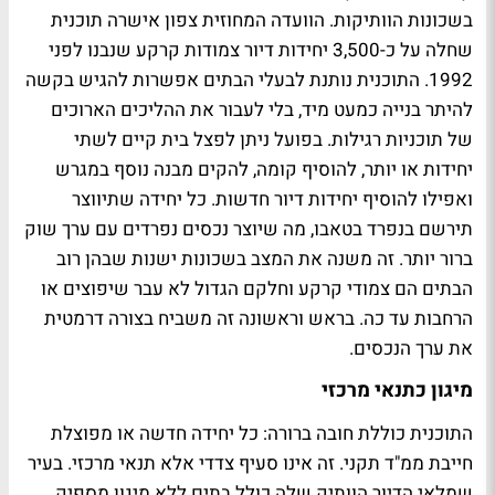
בשכונות הוותיקות. הוועדה המחוזית צפון אישרה תוכנית
שחלה על כ-3,500 יחידות דיור צמודות קרקע שנבנו לפני
1992. התוכנית נותנת לבעלי הבתים אפשרות להגיש בקשה
להיתר בנייה כמעט מיד, בלי לעבור את ההליכים הארוכים
של תוכניות רגילות. בפועל ניתן לפצל בית קיים לשתי
יחידות או יותר, להוסיף קומה, להקים מבנה נוסף במגרש
ואפילו להוסיף יחידות דיור חדשות. כל יחידה שתיווצר
תירשם בנפרד בטאבו, מה שיוצר נכסים נפרדים עם ערך שוק
ברור יותר. זה משנה את המצב בשכונות ישנות שבהן רוב
הבתים הם צמודי קרקע וחלקם הגדול לא עבר שיפוצים או
הרחבות עד כה. בראש וראשונה זה משביח בצורה דרמטית
את ערך הנכסים.
מיגון כתנאי מרכזי
התוכנית כוללת חובה ברורה: כל יחידה חדשה או מפוצלת
חייבת ממ"ד תקני. זה אינו סעיף צדדי אלא תנאי מרכזי. בעיר
שמלאי הדיור הוותיק שלה כולל בתים ללא מיגון מספיק,