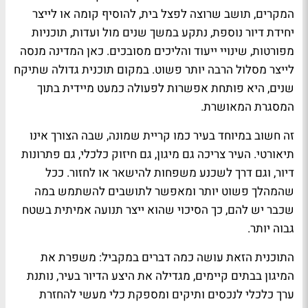
המקרים, תושב שרוצה לפצל בית, להוסיף קומה או לייצר
יחידת דיור נוספת, נתקע במשך שנים מול ועדות, תוכניות
מפורטות, שינויי ייעוד והליכים מסובכים. כאן המדינה מנסה
לייצר מסלול הרבה יותר פשוט. במקום תוכנית גדולה שתיקח
שנים, היא פותחת אפשרות לפעולה כמעט מיידית בתוך
המסגרת המאושרת.
זה חשוב במיוחד בעיר כמו קריית שמונה, שבה הצורך אינו
תיאורטי. העיר צריכה גם מיגון, גם חיזוק כלכלי, גם פתרונות
דיור, וגם דרך לשכנע משפחות להישאר או לחזור. ככל
שהמהלך פשוט יותר ומאפשר לתושבים להשתמש במה
שכבר יש להם, כך הסיכוי שהוא ייצר תנועה אמיתית בשטח
גבוה יותר.
התוכנית הזאת עושה כמה דברים במקביל: משפרת את
המיגון בבתים קיימים, מגדילה את היצע הדיור בעיר, נותנת
ערך כלכלי לנכסים ותיקים ומספקת כלי מעשי להחזרת