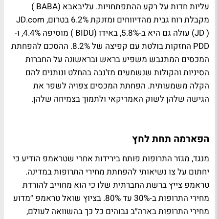
עליות חדות על רקע ההתפתחויות. עליבאבא (
BABA
)
מקבלת רוח גבית מהדיווחים ומזנקת 6.2% בטרום, JD.com
) עולה גם היא ב-5.8%, באידו (
JD
(
BIDU
) מוסיפה 4.4%, ו-
PDD החזקות בולטת עם קפיצה של 8.2%. ההסכם להפחתת
המכסים המתגבש משפיע בראש ובראשונה על החברות
הסיניות והקולות שנשמעים מז'נבה בהחלט ונותנים להם
הקלה משמעותית. הפחתת המכסים צפויה לשפר את
הגישה שלהן לשוק האמריקאי ולתמוך בצמיחה שלהן.
הפארמה תחת לחץ
מנגד, מגזר התרופות פותח בירידות אחרי שטראמפ הודיע כי
יחתום על צו נשיאותי להפחתת מחירי התרופות במדינה.
טראמפ צייץ ברשת החברתית שלו כי הוא מחוייב להורדת
מחירי התרופות ב-30% עד 80%. בציוץ שואל טראמפ ״מדוע
מחירי התרופות בארה״ב גבוהים כל כך בהשוואה לעולם,