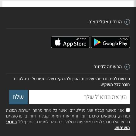
הורדת אפליקציה
הרשמה לדיוור
הירשם לסיכום היומי של שוק ההון ולמבזקים של ביזפורטל - ניוזלטרים
חובה לכל משקיע
אני מאשר קבלת שני ניוזלטרים, אשר כל אחד מהווה רשימת תפוצה
נפרדת, בנושאים סיכום יומי והתראות חמות וקבלת דיוורים פרסומיים
בדואר אלקטרוני ו/ או באמצעות הסלולר בהתאם למפורט בסעיף 10
בתנאי
השימוש