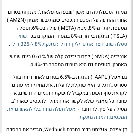
מניות הטכנולוגיה ובראשן "שבע המופלאות", מזנקות בטרום
אחרי ההודעה על הסכם המכסים שמתגבש. אמזון (
AMZN
)
מטפסת יותר מ-8%, מטא (
META
) עולה בכ-6%, וטסלה
(
TSLA
) מזנקת ביותר מ-8% במסחר המוקדם בכך
שווי
טסלה שוב חוצה את טריליון הדולר: מזנקת 8% ל-325 דולר
.
אנבידיה (
NVDA
) למרות ירידה קלה של 0.61% ביום שישי
האחרון, מטפסת גם היא בטרום המסחר בכ-4.4%.
גם אפל (
AAPL
) מזנקת ב-6.5% בטרום לאחר דיווח בוול
סטריט ג'ורנל כי היא שוקלת להעלות את מחירי האייפונים
לקראת סוף השנה, במקביל להשקת הדגמים החדשים, אך
עושה כל מאמץ שלא לקשר את המהלך למכסים שארה"ב
מטילה על סין. להרחבה -
אפל תעלה מחיר בלי להאשים את
המכסים, והמניה מזנקת
.
דן אייבס, אנליסט בכיר בחברת Wedbush, מגדיר את ההסכם