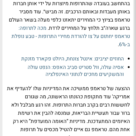
בהתחשב בעובדה שהתרופות מיוצרות על ידי אותן חברות
באותן מעבדות ובאותם הרכבים. זה מביש״. עוד מסביר
טראמפ בציוץ כי המחירים יתאזנו כלפי מעלה בשאר העולם
ברגע שארה״ב תלחץ על המחירים לרדת.
מכה לתרופה:
טראמפ יחתום על צו להורדת מחירי התרופות - טבע נופלת
ב-6%
.
החוזים יציבים: אינטל צונחת, היולט פקארד מזנקת
אסיה עולה, וול סטריט סביב האפס: הנפט עולה
והמשקיעים מחכים לנתוני האינפלציה
ההצעה של טראמפ ממשיכה את המדיניות שלו 'להעדיף את
אמריקה' עוד מתקופת כהונתו הראשונה, מה שגורם
לחששות רבים בקרב חברות התרופות. זהו רגע מבלבל ולא
ברור עבור תעשיית הבריאות, שמנסה להבין את רשימת
האיומים המתעדכנת. מדיניות “האומה המועדפת” היא רק
אחת מהם. טראמפ גם איים להטיל מכסים על תרופות