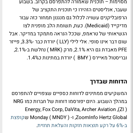
מסוימות – תוכנית שאמורה להתפרסם בקרוב. בשבוע
שעבר, אנליסטים הזהירו כי תוכנית התקציב של
הרפובליקנים עשויה לכלול גם מנגנון תמחור כזה עבור
מדיקייד (Medicaid). כעת, תשומת הלב מופנית לצו
הנשיאותי של טראמפ, שככל הנראה מתמקד במדיקר. אבל
שום דבר אינו סופי. אלי לילי (
LLY
) יורדת כבר -3.3%, פייזר
PFE
מאבדת גם היא 2.1%, מרק (
MRK
) נחלשת ב-2.1%,
ובריסטול מאיירס (
BMY
) יורדת במתינות כ1.4%.
הדוחות שבדרך
המשקיעים ממתינים לדוחות כספיים שצפויים להתפרסם
במהלך השבוע. היום יפורסמו דוחות של חברות כמו NRG
Energy, Fox Corp, DaVita, Archer Aviation ,(
ZI
)
ZoomInfo Hertz Global, ו- Monday (
) ש
MNDY
קופצת
ב-6% על רקע תוצאות חזקות והעלאת תחזית
.