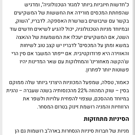
כ"חדשות חיוביות ביותר למגזר הטכנולוגיה", ומדגיש
שהפחתת המכסים מורידה את החששות של המשקיעים
בקשר עם שיבושים בשרשרת האספקה. לדבריו, "השוק,
ובמיוחד מניות הטכנולוגיה, יכול להגיע לשיאים חדשים עוד
השנה, אם המשקיעים יעכלו את המשמעות של ההאצה
במשא ומתן על המכסים" לדבריו יש קצב טוב לשיחות
והאווירה היא פרודוקטיבית. אם ייפתר המשבר אם סין הרי
ש'הקשה מאחורינו' והמחלוקות עם שאר המדינות יהיו
פשוטות יותר לפתרון.
כאמור, טסלה, שמפעל המכוניות היצרני ביותר שלה ממוקם
בסין – שוק המהווה 22% מהכנסותיה בשנה שעברה – נהנית
במיוחד מההסכם, שצפוי להפחית עלויות ולשפר את
הרווחיות והמניה רושמת זינוק בטרום המסחר.
הסיניות מתחזקות
מניות של חברות סיניות הנסחרות בארה"ב רושמות גם הן