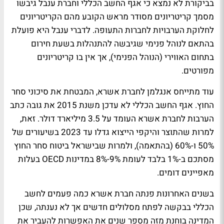
בביקורת לא נמצא כי אגף החשב הכללי וחברת ענבל גיבשו
מסמך קריטריונים מסודר מראש הקובע מהם הקריטריונים
לחלוקת הערבויות לחברות התעופה. לדברי ענבל היא פועלת
בהתאם לנוהל פנימי שגיבשה להתנהלות בשעת חירום
בתחום האווירי (הנוהל הפנימי), אך אין בו קריטריונים
מפורטים.
עוד מתייחס אנגלמן לחברת אשרא, המבטחת את סיכוני סחר
החוץ. אגף החשב הכללי לא עדכן משנת 2015 את גובה כתב
הערבות לחברת אשרא העומד על 3.5 מיליארד דולר. זאת,
למרות שהתוצר והיקפי הייצוא גדלו עד 2023 בשיעורים של
50% ו-60% (בהתאמה), ולמרות שבישראל ביטוח סחר החוץ
מסתכם ב-1% בלבד לעומת 9%-8% במדינות OECD בעלות
מאפיינים דומים.
בשנים האחרונות פנתה חברת אשרא כמה פעמים לחשב
הכללי בבקשה לפתח מסלולים חדשים אך לא נענתה, שכן
המדינה בוחנת מזה מספר שנים את האפשרות להעביר את