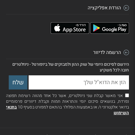
הורדת אפליקציה
הרשמה לדיוור
הירשם לסיכום היומי של שוק ההון ולמבזקים של ביזפורטל - ניוזלטרים
חובה לכל משקיע
אני מאשר קבלת שני ניוזלטרים, אשר כל אחד מהווה רשימת תפוצה
נפרדת, בנושאים סיכום יומי והתראות חמות וקבלת דיוורים פרסומיים
בדואר אלקטרוני ו/ או באמצעות הסלולר בהתאם למפורט בסעיף 10
בתנאי
השימוש