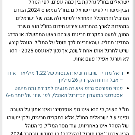
ישראלים בחו"ל נחלקת בין כמה גופים. לפי הנוהל
הבין-משרדי לפינוי ישראלים בחו"ל ממארס 2024, הגורם
המוביל והמתכלל האחראי לפינוי ולהשבה של ישראלים
במהירות לארץ בהתרחש אירוע חירום בחו"ל הוא משרד
החוץ, למעט במקרים חריגים שבהם ראש הממשלה או הדרג
המדיני מחליט שהאחריות לכך תוטל על המל"ל. הנוהל קובע
שיש לתרגל אותו אחת לשנה, אך נכון לאוגוסט 2025 - הוא
לא תורגל אפילו פעם אחת.
ריאל מדריד שוברת שיא: הכנסות של 1.22 מיליארד אירו
– אבל הרווח הנקי רק 26 מיליון
פנווי ספורטס גרופ אישרה מגעים למכירת נתח מיעוט
אסטרטגי במועדון הכדורגל האנגלי, לפי שווי של יותר מ-6
מל"ל השיב, כי הוא אינו גוף אופרטיבי ואינו אמון על השבה
ופינוי של ישראלים מחו"ל, אלא במקרים חריגים, ולכן יישומו
של הנוהל אינו באחריותו. עוד מסר המל"ל, כי הנוהל
הבין-ארגוני "אכן תורגל (בהצלחה) הן בחודש נובמבר 2024