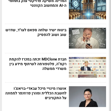
המדינה משיקה פרויקטי ענק בתחומי
ה-AI והמחשוב הקוונטי
ביטוח ישיר שלחה ספאם לעו"ד, שדרש
שוב ושוב להפסיק
חברת MDClone זכתה במכרז להקמת
רקמ"ה, פלטפורמה לשיתוף מידע בין
משרדי ממשלה
אושרו מינויי מיכל עבאדי-בויאנג’ו
לחשבת הכללית ומהרן פרוזנפר לממונה
על התקציבים