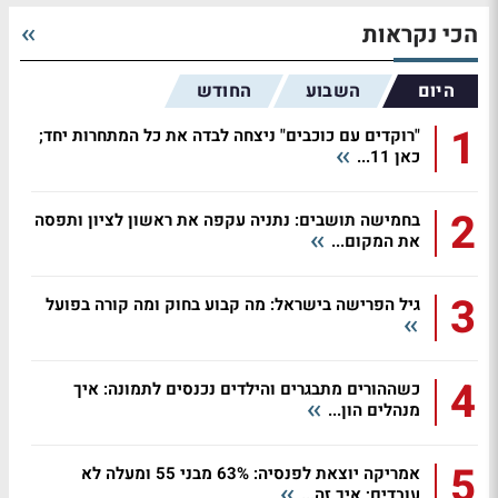
הכי נקראות
היום
השבוע
החודש
1
"רוקדים עם כוכבים" ניצחה לבדה את כל המתחרות יחד;
כאן 11...
2
בחמישה תושבים: נתניה עקפה את ראשון לציון ותפסה
את המקום...
3
גיל הפרישה בישראל: מה קבוע בחוק ומה קורה בפועל
4
כשההורים מתבגרים והילדים נכנסים לתמונה: איך
מנהלים הון...
5
אמריקה יוצאת לפנסיה: 63% מבני 55 ומעלה לא
עובדים; איך זה...