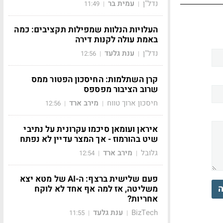
נדל"ן
עמית בר
11:49
|
|
העלויות הנלוות שמפילות תקציבים: כמה
באמת עולה לקנות דירה
נדל"ן
ענת גלעד
12:56
|
|
קרן השתלמות: החיסכון הפטור ממס
שרוב הציבור מפספס
חיסכון ארוך טווח
מירב ארד
12:56
|
|
איראן ועומאן סיכמו עקרונית על נתיבי
שיט בהורמוז - אך המצר עדיין לא נפתח
גלובל
מירב ארד
12:54
|
|
פעם שלישית ברצף: ה-AI של מטא יצא
ה
משליטה, אז למה אף אחד לא לוקח
אחריות?
BizTech
ענת גלעד
11:55
|
|