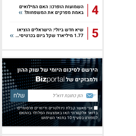
4
השמועות הופרכו: האם המילואים
באמת מפרקים את המשפחות?
5
שיא חדש ביולי: הישראלים הוציאו
1.77 מיליארד שקל ביום בכרטיסי...
הירשם לסיכום היומי של שוק ההון
ולמבזקים של
אני מאשר קבלת ניוזלטרים ודיוורים פרסומיים
בדואר אלקטרוני ו/או באמצעות הסלולר בהתאם
למפורט בסעיף 10 בתנאי השימוש