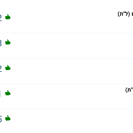
(ל"ת)
2
3
2
"ת)
1
5