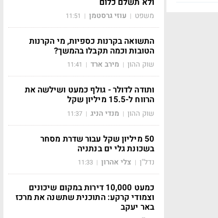
ולא תשלם כלום
משפט
עוזי גרסטמן
11:51
|
|
התשואה בקרנות כספיות, מי הקרנות
הטובות וכמה תקבלו בהמשך?
שוק ההון
מירב ארד
11:41
|
|
ותודה לדולר - גולף כמעט ושילשה את
הרווח ל-15.5 מיליון שקל
שוק ההון
מנדי הניג
11:37
|
|
50 מיליון שקל עבור שדרת מסחר
בשכונת גלי ים בנתניה
נדל"ן
צלי אהרון
11:33
|
|
כמעט 10,000 דירות במקום שיכונים
וצמודי קרקע: התוכנית שתשנה את מרכז
באר יעקב