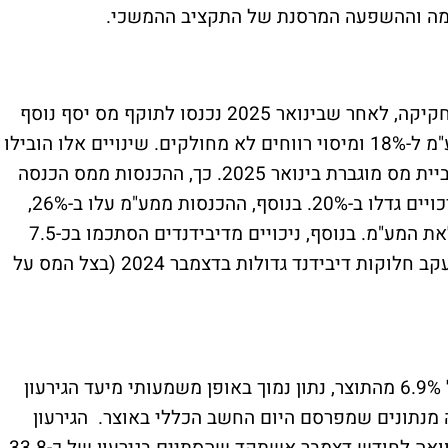
לחמה וההשפעה המרסנת של התקציב ההמשכי.
השיפור בצד ההכנסות נבע בן היתר משינויי חקיקה, לאחר שבינואר 2025 נכנסו לתוקף מס יסף נוסף
של 2% על הכנסות מהון, העלאת שיעור המע"מ ל-18% ומיסוי רווחים לא מחולקים. שינויים אלו הובילו
להקדמת חלוקות דיבידנדים בסוף 2024 ולגביית מס מוגברת בינואר 2025. כך, ההכנסות ממס הכנסה
מעצמאים וחברות עלו ב-28%, וההכנסות מניכויים גדלו ב-20%. בנוסף, ההכנסות ממע"מ עלו ב-26%,
בעיקר בשל צריכה מוגברת בסוף 2024 והעלאת המע"מ. בנוסף, ניכויים מדיבידנדים הסתכמו בכ-7.5
מיליארד שקל, סכום גבוה מהממוצע הרגיל, עקב חלוקות דיבידנד גדולות בדצמבר 2024 (בצל המס על
הגירעון של המדינה עמד בסוף שנת 2024 על 6.9% מהתוצר, נתון נמוך באופן משמעותי מיעד הגירעון
 בסוף השנה ל-7.7%, כך עולה מנתונים שמפרסם היום החשב הכללי באוצר. הגירעון