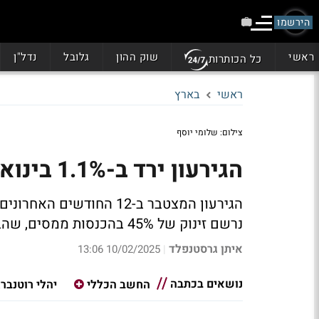
הירשמו
ראשי
שוק ההון
גלובל
נדל"ן
כל הכותרות
ראשי
בארץ
צילום: שלומי יוסף
הגירעון ירד ב-1.1% בינואר - 5.8%
נרשם זינוק של 45% בהכנסות ממסים, שהביא לעודף חודשי חריג שעמד על כ-23.2 מיליארד שקל
איתן גרסטנפלד
10/02/2025 13:06
|
נושאים בכתבה
החשב הכללי
יהלי רוטנברג