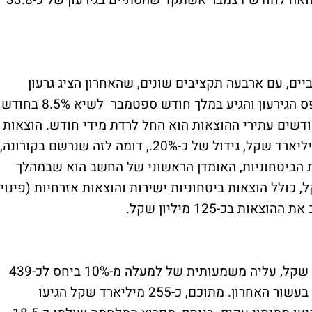
החודשי עמד על כ-19.2 מיליארד שקל, בהשוואה לחודש דצמבר אשתקד שהסתיים בגירעון של כ-33.8
תקציביים, עם ארבעה תקציבים שונים, שהאחרון הציג גרעון
מתוכנן של 7.7%. במהלך השנה החולפת, טיפס הגירעון והגיע במלך חודש ספטמבר לשיא 8.5% בחודש
דשים עתירי ההוצאות הוא החל לרדת מידי חודש. הוצאות
הממשלה במהלך שנת 2024 עמדו על 621 מיליארד שקל, גידול של כ-20%., דומה לזה שנרשם בקורונה,
אות הביטחוניות, האומדן הראשוני של החשב הוא שבמהלך
 של כ-100 מיליארד שקל, כולל הוצאות ביטחוניות ישירות והוצאות אזרחיות (פינוי
בכ-125 מיליון שקל.
בצד ההכנסות רשמה המדינה כ-485 מיליארד שקל, עליה משמעותית של למעלה מ-10% ביחס לכ-439
מיליון שקל בשנת 2023, הגידול הגדול ביותר בעשור האחרון. מתוכם, כ-255 מיליארד שקל הגיעו