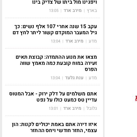
ויפגינו מול ביתו של צדיק בינו
בארץ
מירב ארד
13:05
|
|
עקב 15 שנה אחרי 107 אלף נשים: כך
גיל המעבר המוקדם קשור ליתר לחץ דם
מדע
מירב ארד
13:04
|
|
מצאו את מנוע ההתמדה: קבוצת תאים
זעירה במוח קובעת כמה מאמץ שווה
הפרס
מדע
ענת גלעד
13:04
|
|
אתם משלמים על דלק ירוק - אבל המטוס
עדיין טס כמעט כולו על נפט
גלובל
מירב ארד
13:01
|
|
איזו דירה אתם באמת יכולים לקנות: הון
עצמי, החזר חודשי ויחס ההחזר