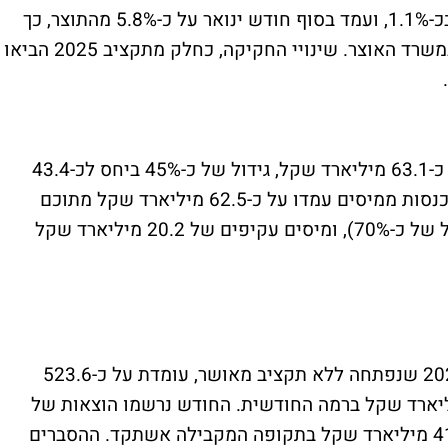
הגירעון המצטבר (12 חודשים אחרונים) ירד בכ-1.1%, ועמד בסוף חודש ינואר על כ-5.8% מהתוצר, כך
עולה מנתונים שמפרסם היום החשב הכללי במשרד האוצר. שינויי החקיקה, כחלק מתקציב 2025 הביאו
במהלך חודש ינואר הכנסות המדינה עמדו על כ-63.1 מיליארד שקל, גידול של כ-45% ביחס לכ-43.4
מיליארד שקל תקופה המקבילה אשתקד. ההכנסות ממיסים עמדו על כ-62.5 מיליארד שקל מתוכם
מיסים ישירים בסך 41.3 מיליארד שקל (גידול של כ-70%), ומיסים עקיפים של 20.2 מיליארד שקל
מנגד, ההוצאה הממשלתית המותרת בשנת 2025 שנפתחה ללא תקציב מאושר, עומדת על כ-523.6
ד שקל ברמה השנתית ועל כ-43.6 מיליארד שקל ברמה החודשית. החודש נרשמו הוצאות של
כ-39.9 מיליארד שקל, קיטון קל לעומת כ-41.4 מיליארד שקל בתקופה המקבילה אשתקד. ההסברים