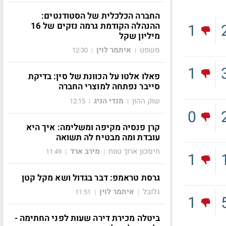
החברה הכלכלית של הסטודנטים:
ההנהלה הקודמת גרמה נזקים של 16
1
מיליון שקל
משפט
איתמר לוין
12:30
|
|
1
פאלו אלטו על הכוונת של סין: בדיקת
סייבר נפתחה למוצרי החברה
שוק ההון
מנדי הניג
12:15
|
|
0
קרן פנסיה מקיפה ומשלימה: איך היא
עובדת ומה מבטיח לה תשואה
חיסכון ארוך טווח
מירב ארד
11:49
|
|
1
גרסת טראמפ: דבר בגדול ושא מקל קטן
גלובל
איתמר לוין
11:51
|
|
1
ביטלה מכירת דירה שעות לפני החתימה -