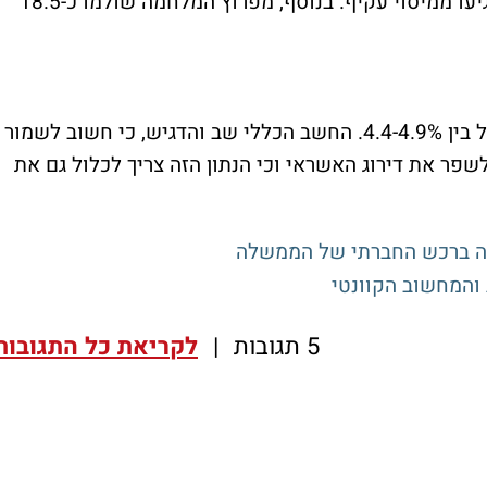
ממיסים ישירים ועוד כ-191 מיליארד שקל הגיעו ממיסוי עקיף. בנוסף, מפרוץ המלחמה שולמו כ-18.5
במבט קדימה שנת 2025 ישנו תכנון גירעון של בין 4.4-4.9%. החשב הכללי שב והדגיש, כי חשוב לשמור
פר את דירוג האשראי וכי הנתון הזה צריך לכלול גם את
דשה ברכש החברתי של הממשלה
5 תגובות
|
לקריאת כל התגובות