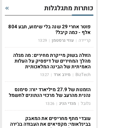
כותרות מתגלגלות
פוטר אחרי 29 שנה בלי שימוע, תבע 804
אלף - כמה קיבל?
קריירה
עוזי גרסטמן
13:29
|
|
הזולה בשוק מייקרת מחירים: מה מגלה
מהלך המחירים של דיפסיק על העלות
האמיתית של הבינה המלאכותית
BizTech
מירב ארד
13:27
|
|
הזמנות של 27.9 מיליארד יורו: סימנס
נהנית מהרעב של מרכזי הנתונים לחשמל
גלובל
מנדי הניג
13:26
|
|
עובדי מתף מחריפים את המאבק
בבינלאומי: מקפיאים את העבודה בג'ירה