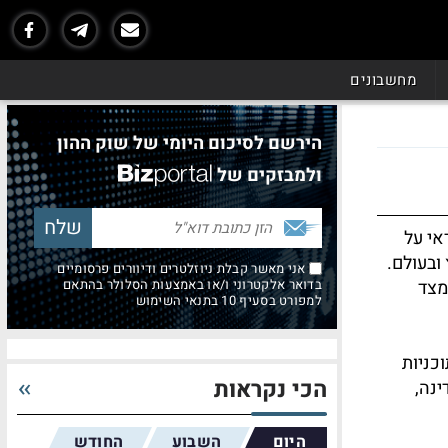
מחשבונים
הירשם לסיכום היומי של שוק ההון
ולמבזקים של
20, בתפקיד שאחראי על
ובעולם.
אני מאשר קבלת ניוזלטרים ודיוורים פרסומיים
מצד
בדואר אלקטרוני ו/או באמצעות הסלולר בהתאם
למפורט בסעיף 10 בתנאי השימוש
כניות
הכי נקראות
ינה,
היום
השבוע
החודש