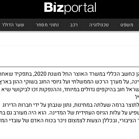
משפט
טכנולוגיה
רכב
נתוני מסחר
שער הדולר
יהלי רוטנברג כיהן כחשב הכללי במשרד האוצר החל משנת 20
ינה, על מערך הרכש הממשלתי ועל גיוסי החוב בשוקי ההון בארץ 
שראל חוב בהיקפים גדולים במיוחד, וההנפקות זכו לביקושי שיא 
ל
תוצר ברמה שעלתה במתינות, נתון שנבחן על ידי חברות הדירוג
פיע על עלות הגיוס העתידית של המדינה. הוא היה מעורב גם בתו
 הציבורי, ובכללן הצעות לצמצום ניכר בכוח האדם של עובדי המד