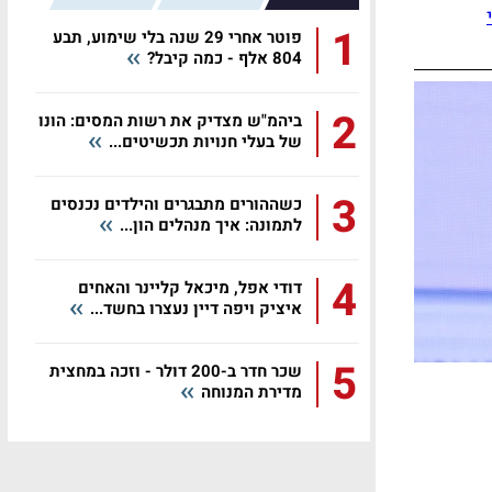
1
פוטר אחרי 29 שנה בלי שימוע, תבע
804 אלף - כמה קיבל?
2
ביהמ"ש מצדיק את רשות המסים: הונו
של בעלי חנויות תכשיטים...
3
כשההורים מתבגרים והילדים נכנסים
לתמונה: איך מנהלים הון...
4
דודי אפל, מיכאל קליינר והאחים
איציק ויפה דיין נעצרו בחשד...
5
שכר חדר ב-200 דולר - וזכה במחצית
מדירת המנוחה