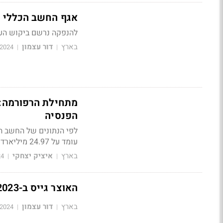
אגף החשב הכללי השלים 
להנפקה נרשם ביקוש העומד על פי 1
בארץ
דור עצמון
/2024
|
|
הפנסיה
לפי הנתונים של החשב ה
עומד על 24.97 מיליארד שקל
בארץ
איציק יצחקי
24
|
|
האוצר גייס ב-2023 חובות בסך 160 מיליארד שקל
בארץ
דור עצמון
/2024
|
|