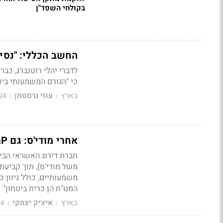
בקולחי השפד"ן
החשב הכללי: "נסיים 
כי "הגורם המשמעותי בי
בארץ
עוזי גרסטמן
24
|
|
אחרי מודי'ס: גם S&P הורידה את דירוג האשראי של ישראל
משל מודי'ס), תוך קביעת
משמעותיים, כולל גיוון 
המט"ח הן כרית ביטחון"
בארץ
איציק יצחקי
24
|
|