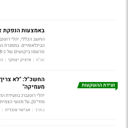
באמצעות הנפקת אג"ח: ישראל גייס
החשב הכללי, יהלי רוטנב
ונרשמו ביקושים של כ-38 מיליארד דולר
אג"ח
איציק יצחקי
24
|
|
החשכ"ל: "לא צריך
ועידת ההשקעות
מעמיקה"
יהלי רוטנברג
בוועידת ה
מודי'ס), על מנועי הצמי
בארץ
אבישי עובדיה
|
|