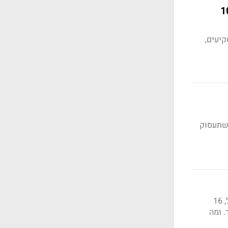
 מפרוץ המלחמה" - אז לגייס 100
קיעים,
 שתעסוק
לפי נתוני החשב הכללי, הגירעון המצטבר ב-12 החודשים האחרונים עומד על 62.3 מיליארד שקל, 16
 על 1.7 מיליארד בלבד. ומה