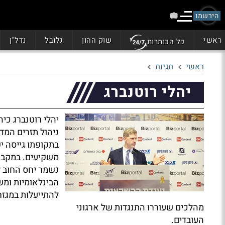
הירשמו
ראשי
שוק ההון
גלובל
נדל"ן
כל הכותרות
ראשי
תגיות
יהלי רוטנברג
ניהול תזרים המד
בתקופתו גייסה י
משקיעים. במקבי
נשמר יחס החוב ל
הבינלאומיות ומש
להתייעלות במגזר
מהלכים שעוררו התנגדות של ארגוני
העובדים.