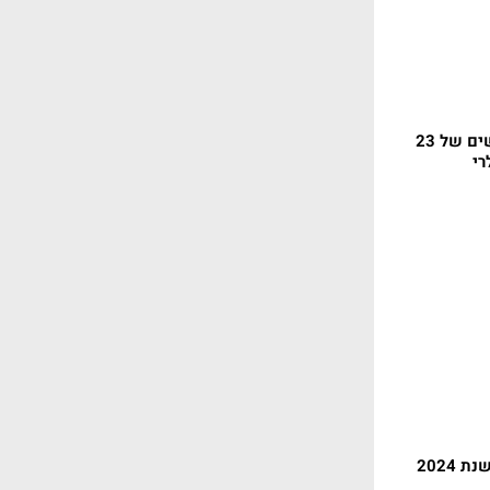
הצלחה לחשכ"ל - ביקושים של 23
רי
מתחת לצפוי: הגירעון בשנת 2024