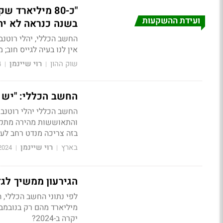
ועידת ההשקעות
בשנה כנראה לא יה
החשב הכללי, יהלי רוטנב
אין לנו בעיה לגייס חוב;
שוק ההון
רוי שיינמן
4
|
|
החשב הכללי: "יש ל
החשב הכללי יהלי רוטנבר
והתאוששות מהירה מתקופו
בזה צריכה מנדט רחב לעס
בארץ
רוי שיינמן
2024
|
|
הגירעון ממשיך לגדול: 3.4% בנובמבר, יגיע לכ-4% מ
יקרה ב-2024?