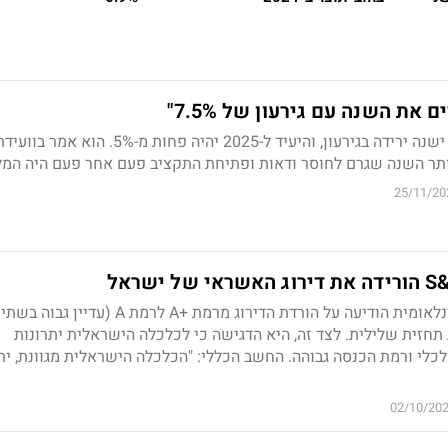
את השנה עם גירעון של 7.5%"
לדברי יהלי רוטנברג, כבר ישנה ירידה בגירעון, והיעיד ל-2025 יהיה פחות מ-5%.
ותר השנה שגרם לחוסר ודאות ופתיחת התקציב פעם אחר פעם היה המ
25/11/20
חברת דירוג האשראי הבינלאומית הודיעה על הורדת הדירוג מרמת +A לרמת A 
 תחזית שלילית. לצד זה, היא הדגישה כי לכלכלה הישראלית יתרונות
כלכלי ורמת הכנסה גבוהה. החשב הכללי: "הכלכלה הישראלית מגוונת, ית
02/10/20