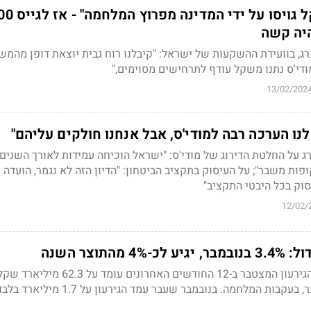
"כ-80 מיליארד שקל גויסו על ידי המדינה
יה קשה
רג, בוועידת ההשקעות של ישראל: "קיבלנו רוח גבית יוצאת דופן מהמש
 מודי'ס נתנו משקל עודף לתרחישים מסוימים,"
13/02/202
נו הערכה רבה למודי'ס, אבל אנחנו חולקים עליהם"
ג על החלטת הדירוג של מודי'ס: "ישראל הוכיחה עמידות לאורך השנים
ת משבר"; על העיסוק בתקציב הביטחון: "הדיון הזה לא נגמר, הועדה
וק בכל היבטי התקציב"
12/02/
התוצר השנה
מיליארד מהם רק בנובמבר, בעקבות המלחמה. בנובמבר שעבר עמד הגירעון