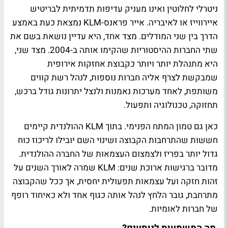
ניטרלי לחלוטין ואינו מעניק עדיפות תדמיתית לבריטיש
איירווייז או לאיבריה. אייר פראנס-KLM נמצאת כעת באמצע
הדרך בין שני המודלים. מצד אחד, היא עדיין נושאת בשם את
שתי החברות ההיסטוריות שהקימו אותה ב-2004. מצד שני,
היא מתנהלת יותר ויותר כקבוצת אחזקות אירופית
שמבקשת לצרף אליה חברות נוספות, לנהל רשת קווים
משותפת, לאחד מערכות נאמנות ולנצל יתרונות גודל ברכש,
תחזוקה, טכנולוגיה ותפעול.
כאן גם טמון המתח הפנימי. בתוך KLM ההולנדית קיימים
חששות שהתרחבות הקבוצה ושינוי השם יובילו לריכוז כוח
גדול יותר בפריז ולצמצום העצמאות של החברה ההולנדית.
מדובר ברגישות ארוכת שנים: KLM שמרה לאורך השנים על
זהות חזקה ועל עצמאות תפעולית יחסית, אך ככל שהקבוצה
מתרחבת, גובר הלחץ לנהל אותה כגוף אחד ולא כאיחוד רופף
של חברות לאומיות.