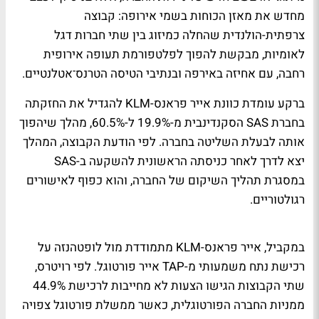
מחדש את מאזן הכוחות בשמי אירופה: קבוצה
צרפתית-הולנדית שהחלה כמיזוג בין שתי חברות דגל
לאומיות, מבקשת להפוך לפלטפורמת תעופה אירופית
רחבה, עם אחיזה באירפה ובנתיבי הטיסה הטרנס־אטלנטיים.
ברקע עומדת כוונת אייר פראנס-KLM להגדיל את החזקתה
בחברת SAS הסקנדינבית מ-19.9% ל-60.5%, מהלך שיהפוך
אותה לבעלת השליטה בחברה. לפי הודעת הקבוצה, המהלך
יצא לדרך לאחר כניסתה הראשונית להשקעה ב-SAS
במסגרת תהליך השיקום של החברה, והוא כפוף לאישורים
רגולטוריים.
במקביל, אייר פראנס-KLM מתמודדת מול לופטהנזה על
רכישת נתח משמעותי מ-TAP אייר פורטוגל. לפי רויטרס,
שתי הקבוצות הגישו הצעות לא מחייבות לרכישת 44.9%
ממניות החברה הפורטוגלית, כאשר ממשלת פורטוגל צפויה