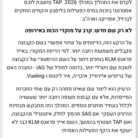
לקדם את התהליך במהלך 2026. TAP נחשבת לנכס
אסטרטגי בזכות בסיס הפעילות בליסבון והקווים החזקים
לברזיל, אפריקה וארה"ב
לא רק שם חדש: קרב על מוקדי הכוח באירופה
על הרקע הזה, הדיווחים על שינוי אפשרי בשם הקבוצה
מקבלים משמעות רחבה יותר. לפי הדיווח המקורי, באייר
פראנס-KLM בוחנים ויתור על השם ההיסטורי של הקבוצה
לטובת שם ניטרלי יותר, בדומה למודל של IAG - החברה האם
של בריטיש איירווייז, איבריה, איר לינגוס ו-Vueling.
הרעיון הוא ליצור שם שאינו מזוהה רק עם שתי החברות
המייסדות, אלא עם קבוצת תעופה רחבה יותר שעשויה
לכלול בעתיד מותגים נוספים. המהלך הזה מתבקש מבחינת
ההיגיון העסקי: אם SAS תהפוך לחלק אינטגרלי מהקבוצה,
ואם TAP תצטרף בהמשך, השם אייר פראנס-KLM כבר לא
ישקף את היקף הפעילות האמיתי.