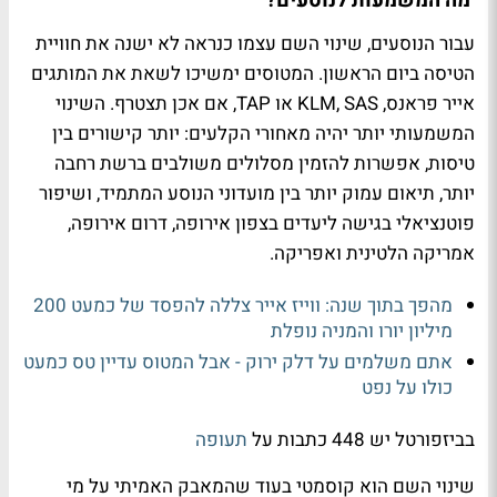
מה המשמעות לנוסעים?
עבור הנוסעים, שינוי השם עצמו כנראה לא ישנה את חוויית
הטיסה ביום הראשון. המטוסים ימשיכו לשאת את המותגים
אייר פראנס, KLM, SAS או TAP, אם אכן תצטרף. השינוי
המשמעותי יותר יהיה מאחורי הקלעים: יותר קישורים בין
טיסות, אפשרות להזמין מסלולים משולבים ברשת רחבה
יותר, תיאום עמוק יותר בין מועדוני הנוסע המתמיד, ושיפור
פוטנציאלי בגישה ליעדים בצפון אירופה, דרום אירופה,
אמריקה הלטינית ואפריקה.
מהפך בתוך שנה: ווייז אייר צללה להפסד של כמעט 200
מיליון יורו והמניה נופלת
אתם משלמים על דלק ירוק - אבל המטוס עדיין טס כמעט
כולו על נפט
בביזפורטל יש 448 כתבות על
תעופה
שינוי השם הוא קוסמטי בעוד שהמאבק האמיתי על מי