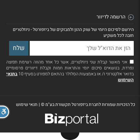
הרשמה לדיוור
הירשם לסיכום היומי של שוק ההון ולמבזקים של ביזפורטל - ניוזלטרים
חובה לכל משקיע
אני מאשר קבלת שני ניוזלטרים, אשר כל אחד מהווה רשימת תפוצה
נפרדת, בנושאים סיכום יומי והתראות חמות וקבלת דיוורים פרסומיים
בדואר אלקטרוני ו/ או באמצעות הסלולר בהתאם למפורט בסעיף 10
בתנאי
השימוש
כל הזכויות שמורות לחברת ביזפורטל תקשורת בע"מ ©
|
תנאי שימוש