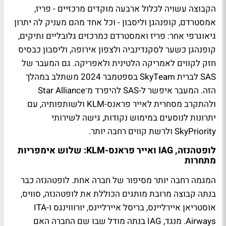
הקבוצה עשויה לכלול ארבעה מוקדים מרכזיים - פריז,
אמסטרדם, קופנהגן וליסבון - וכל אחד מהם מעניק לה יתרון
גיאוגרפי אחר: פריז ואמסטרדם כמרכזים גלובליים ותיקים,
קופנהגן כשער לסקנדינביה ולצפון אירופה, וליסבון כבסיס
חזק לקווים לאמריקה הלטינית ולאפריקה. גם המעבר של
SAS לברית SkyTeam בספטמבר 2024 משתלב במהלך
הזה. המעבר איפשר ל-SAS להיפרד מ־Star Alliance
ולהתקרב מסחרית לאייר פראנס-KLM ולשותפותיה, עם
יתרונות לנוסעים במימוש נקודות, גישה לשירותי
SkyPriority ולרשת קווים רחבה יותר.
לופטהנזה, IAG ואייר פראנס-KLM: שלוש אימפריות
מתחרות
המגמה רחבה יותר מסיפור של חברה אחת. לופטהנזה כבר
בנתה קבוצה מרובת מותגים הכוללת את לופטהנזה, סוויס,
אוסטריאן איירליינס, בריסל איירליינס, יורוווינגס ו-ITA
Airways. מנגד, IAG בנתה מודל שבו שם החברה האם