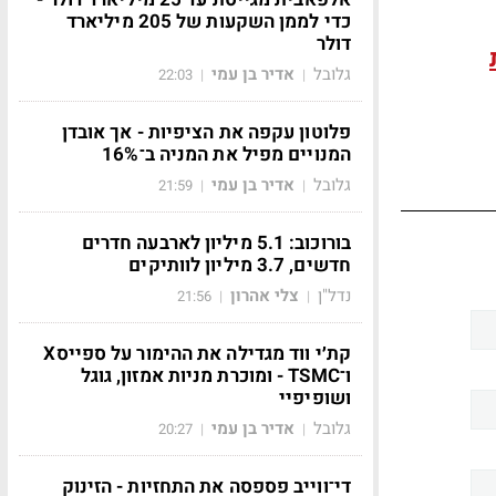
כדי לממן השקעות של 205 מיליארד
דולר
גלובל
אדיר בן עמי
22:03
|
|
פלוטון עקפה את הציפיות - אך אובדן
המנויים מפיל את המניה ב־16%
גלובל
אדיר בן עמי
21:59
|
|
בורוכוב: 5.1 מיליון לארבעה חדרים
חדשים, 3.7 מיליון לוותיקים
נדל"ן
צלי אהרון
21:56
|
|
קת׳י ווד מגדילה את ההימור על ספייסX
ו־TSMC - ומוכרת מניות אמזון, גוגל
ושופיפיי
גלובל
אדיר בן עמי
20:27
|
|
די־ווייב פספסה את התחזיות - הזינוק