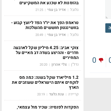
בהזמנות לא שכנע את המשקיעים
גלובל
אדיר בן עמי
21:25
|
|
טראמפ הפך את יו״ר הפד ליועץ קבוע -
ה
בוושינגטון חוששים מהשלכות
גלובל
אדיר בן עמי
20:49
|
|
צוקי אביב: 4.25 מיליון שקל לארבעה
חדרים - וההיצע בשדה דב מאיים על
המחירים
0
נדל"ן
צלי אהרון
20:20
|
|
1.2 מיליארד שקל בשנה: כמה מס
לוקחים איתם הישראלים שעוזבים את
הארץ
קריירה
ענת גלעד
20:19
|
|
הפקדות לפנסיה: שכיר מול עצמאי,