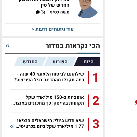
החדש של סין
|
משה כסיף
(5)
עוד ניתוחים ודעות
הכי נקראות במדור
היום
השבוע
החודש
1
שילמתם לביטוח הלאומי 40 שנה -
כמה תקבלו מהמדינה בגיל הפרישה?
2
אופציות ב-150 מיליארד שקל
תקועות בהייטק: כך מתכננים באוצר...
3
שיא חדש ביולי: הישראלים הוציאו
1.77 מיליארד שקל ביום בכרטיסי...