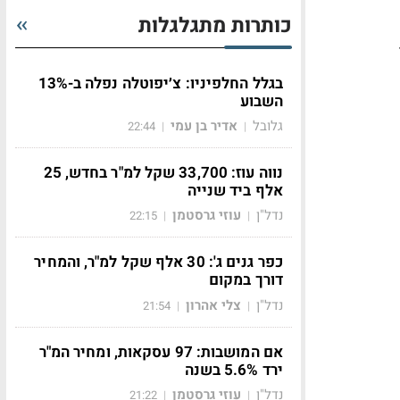
כותרות מתגלגלות
בגלל החלפיניו: צ׳יפוטלה נפלה ב-13%
השבוע
גלובל
אדיר בן עמי
22:44
|
|
נווה עוז: 33,700 שקל למ"ר בחדש, 25
אלף ביד שנייה
נדל"ן
עוזי גרסטמן
22:15
|
|
כפר גנים ג': 30 אלף שקל למ"ר, והמחיר
דורך במקום
נדל"ן
צלי אהרון
21:54
|
|
אם המושבות: 97 עסקאות, ומחיר המ"ר
ירד 5.6% בשנה
נדל"ן
עוזי גרסטמן
21:22
|
|