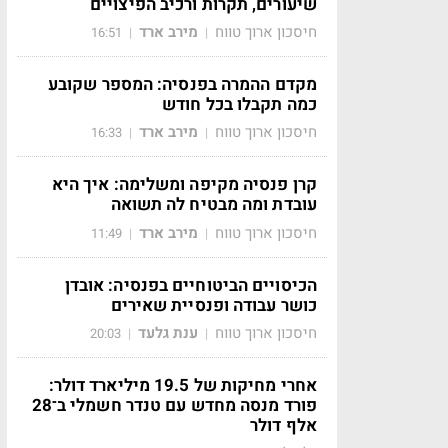
שיעורים, תקרות ורכיב הפיצויים
חיסכון ארוך טווח
מירב ארד
16:51
|
|
מקדם ההמרה בפנסיה: המספר שקובע
כמה תקבלו בכל חודש
חיסכון ארוך טווח
מירב ארד
16:33
|
|
קרן פנסיה מקיפה ומשלימה: איך היא
עובדת ומה מבטיח לה תשואה
חיסכון ארוך טווח
מירב ארד
11:49
|
|
הכיסויים הביטוחיים בפנסיה: אובדן
כושר עבודה ופנסיית שאירים
חיסכון ארוך טווח
ענת גלעד
20:03
|
|
אחרי מחיקות של 19.5 מיליארד דולר:
פורד מנסה מחדש עם טנדר חשמלי ב־28
אלף דולר