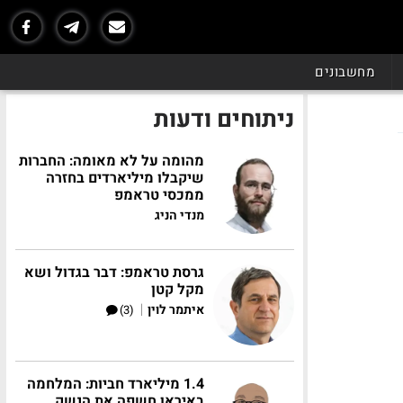
מחשבונים
ניתוחים ודעות
מהומה על לא מאומה: החברות
שיקבלו מיליארדים בחזרה
ממכסי טראמפ
מנדי הניג
גרסת טראמפ: דבר בגדול ושא
מקל קטן
|
איתמר לוין
(3)
1.4 מיליארד חביות: המלחמה
באיראן חשפה את הנשק