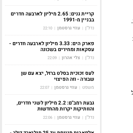
קריית גנים: 2.65 מיליון לארבעה חדרים
בבניין מ-1991
נדל"ן
עוזי גרסטמן
22:10
|
|
פארק הים: 3.33 מיליון לארבעה חדרים -
עסקאות ומחירים בשכונה
נדל"ן
צלי אהרון
22:09
|
|
לעס זכוכית בסלט ברזל, יצא עם שן
שבורה - וזה הפיצוי
משפט
עוזי גרסטמן
22:07
|
|
גבעת רמב"ם: 2.2 מיליון לשני חדרים,
והוותיקות יקרות מהחדשות
נדל"ן
עוזי גרסטמן
22:06
|
|
אלפאבית מגייסת עד 25 מיליארד דולר -