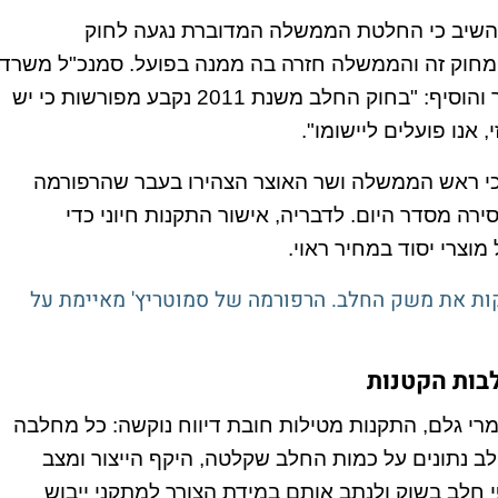
ה והשיב כי החלטת הממשלה המדוברת נגעה לחוק
מחוק זה והממשלה חזרה בה ממנה בפועל. סמנכ"ל משרד
החקלאות, אורי צוק בר, גיבה את עמדת היו"ר והוסיף: "בחוק החלב משנת 2011 נקבע מפורשות כי יש
 אנו פועלים ליישומו".
ה כי ראש הממשלה ושר האוצר הצהירו בעבר שהרפורמה
רה מסדר היום. לדבריה, אישור התקנות חיוני כדי
וצרי יסוד במחיר ראוי.
75 רפתות מחזיקות את משק החלב. הרפורמה של סמוטריץ' מאיימת על
לבות הקטנות
מרי גלם, התקנות מטילות חובת דיווח נוקשה: כל מחלבה
לב נתונים על כמות החלב שקלטה, היקף הייצור ומצב
 חלב בשוק ולנתב אותם במידת הצורך למתקני ייבוש