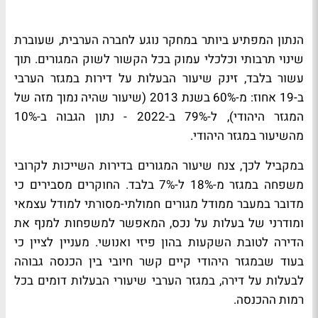
הנתון המפתיע ביותר במחקר נוגע לחברה הערבית, שעוברת
שינוי תרבותי וכלכלי עמוק בכל הקשור לשוק המגורים. תוך
עשור בלבד, זינק שיעור הבעלות על דירות במגזר הערבי
ב-19 אחוז: מ-60% בשנת 2013 (שיעור שהיה נמוך מזה של
המגזר היהודי), ל-79% ב-2022 - נתון הגבוה ב-10%
מהשיעור במגזר היהודי
.
במקביל לכך, צנח שיעור המגורים בדירות השייכות לקרובי
משפחה במגזר מ-18% ל-7% בלבד. החוקרים מסבירים כי
מדובר במעבר ממודל מגורים חמולתי-מסורתי למודל עצמאי
ומודרני של בעלות על נכס, המאפשר למשפחות למנף את
הדירה לטובת השקעות בהון פיזי ואנושי. מעניין לציין כי
בעוד שבמגזר היהודי קיים קשר חיובי בין הכנסה גבוהה
לבעלות על דירה, במגזר הערבי שיעורי הבעלות דומים בכל
רמות ההכנסה
.