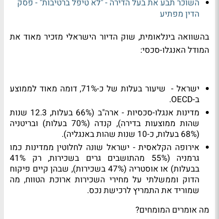
השוכר תבע את בעל הדירה - "לא טיפל ברטיבות" - פסק
הדין מפתיע
בהשוואה בינלאומית, שוק הדיור הישראלי מזכיר מאוד את
המודל האנגלו-סכסי
:
ישראל
-
שיעור בעלות של כ-71%
,
דומה מאוד לממוצע
ב-OECD.
מדינות אנגלו-סכסיות
- ארה"ב (66% בעלות, 12.3 שנות
שהות ממוצעות בדירה), קנדה (70% בעלות) ובריטניה
(68% בעלות, כ-10 שנות שהות באנגליה)
.
אירופה הקלאסית
- ישראל שונה לחלוטין ממדינות כמו
גרמניה (55% מהתושבים גרים בשכירות, רק 41%
בבעלות) או אוסטריה (47% בשכירות), שבהן קיים פיקוח
הדוק וממשלתי על מחירי השכירות ארוכת הטווח, מה
שמוריד את התמריץ לרכישת נכס
.
מה אומרים המומחים
?