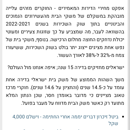
אפקט מחירי הדירות המאמירים -
החוקרים מזהים עלייה
מובהקת במשקלם של משקי הבית מהעשירונים הנמוכים
והבינוניים בתוך שוק השכירות בשנים 2022
021
-2
בהשוואה לעבר, מה שמצביע על כך שזוגות צעירים ומעוטי
יכולת נדחקים החוצה מחלום הרכישה. בנוסף, משקי בית של
נפש אחת מציגים ייצוג יתר בולט בשוק השכירות, ששיעורו
צמח מ-32% ל-38% לאורך העשור
.
ישראלים מחזיקים בדירה 15 שנה; איפה אנחנו מול העולם
?
משך השהות הממוצע של משק בית ישראלי בדירה אחת
עומד על כ-14.5 שנים (והחציון על 14.6 שנים). חוקרי מרכז
טאוב מציינים כי מדובר באומדן חסר, שכן הנתון המלא
מתועד רק כאשר משק הבית מדווח על מעבר בפועל
.
ביטל זיכרון דברים יממה אחרי החתימה - וישלם 4,000
שקל