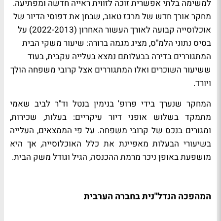
למשימה בלתי אפשרית זוכה לזווית ראייה חדשה ומפתיעה.
מחקר אורך חדש של מרכז טאוב, שבחן את דפוסי הדיור של
אוכלוסייה קבועה לאורך העשור האחרון (2022-2013) על
בסיס נתוני הלמ"ס, מציג מגמה ברורה: שיעור משקי הבית
המתגוררים בדירה בבעלותם נמצא בעלייה עקבית, בעוד
ששיעור השוכרים ואלו המתגוררים אצל קרובי משפחה הולך
ויורד
.
המחקר שנערך בידי פרופ' בנימין בנטל וד"ר לביב שאמי
מתמקד בשלוש אופני דיור עיקריים: בעלות, שכירות,
ומגורים בנכס של קרובי משפחה. על פי הממצאים, העלייה
בשיעורי הבעלות מאפיינת את כלל האוכלוסייה, אך היא
מושפעת באופן ניכר מרמת ההכנסה, הגיל וגודל משק הבית
.
המהפכה הנדל"נית בחברה הערבית