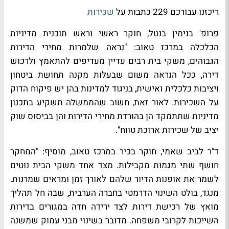
ריכזנו עבורכם 229 כתבות על
שכירות
פרופ' בנימין בנטל, חוקר ראשי וראש תוכנית מדיניות
הכלכלה במרכז טאוב: "נ
ראה שלמרות מחירי הדירות
הגבוהים, משקי בית רבים עדיין מעדיפים להתאמץ ולרכוש
דירה, ככל הנראה משום שבעלות מקנה תחושת ביטחון
ויציבות כלכלית ואישית, בניגוד למדינות בהן יש פיקוח הדוק
על השכירות. לאור זאת, חשוב שהממשלה תשקיע בתכנון
מדיניות שתתמקד הן בהורדת מחירי הדירות והן בביסוס שוק
יציב של שכירות ארוכת טווח".
ד"ר לביב שאמי, חוקר בכיר במרכז טאוב, מוסיף: "
המחקר
חושף שתי מגמות מקבילות. מצד אחד משקי הבית נוטים
לשמר את אופנות הדיור שלהם לאורך זמן ומראים שמרנות.
מנגד, בולט השינוי הדרמטי בחברה הערבית, שבה חל תהליך
מואץ של רכישת דירות לצד ירידה חדה במגורים בדירות
השייכות לקרובי משפחה. מדובר בשינוי מבני עמוק שמשנה