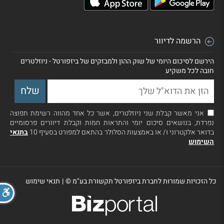
הרשמה לדיוור
הירשם לסיכום היומי של שוק ההון ולמבזקים של ביזפורטל - ניוזלטרים
חובה לכל משקיע
אני מאשר קבלת שני ניוזלטרים, אשר כל אחד מהווה רשימת תפוצה
נפרדת, בנושאים סיכום יומי והתראות חמות וקבלת דיוורים פרסומיים
בדואר אלקטרוני ו/ או באמצעות הסלולר בהתאם למפורט בסעיף 10
בתנאי
השימוש
כל הזכויות שמורות לחברת ביזפורטל תקשורת בע"מ ©
|
תנאי שימוש