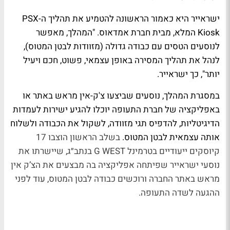
ישראייר היא כאמור הראשונה להטמיע את תהליך ה-PSX
Kiosk המלא, מבית חברת אמדאוס. "המהלך, מאפשר
לנוסעים הטסים עם כבודה גדולה (מזוודות לבטן המטוס),
לנהל את תהליך המסירה באופן עצמאי, פשוט, חכם ויעיל
יותר", כך ישראייר.
במסגרת המהלך, נוסעים שביצעו צ'ק-אין מראש באתר או
באפליקציה של חברת התעופה יוכלו להגיע ישירות לעמדות
הדיגיטליות, להדפיס תגי מזוודה, לשקול את הכבודה ולשלוח
אותה עצמאית לבטן המטוס.
בשלב הראשון הוצבו 17
קיוסקים ייעודיים בטרמינל G WEST בנתב״ג, שיישרתו את
נוסעי ישראייר שפיתחה אפליקציה בה מבצעים את הצ’ק אין
מראש באתר החברה ורוכשים כבודה לבטן המטוס, עוד לפני
ההגעה לשדה התעופה.