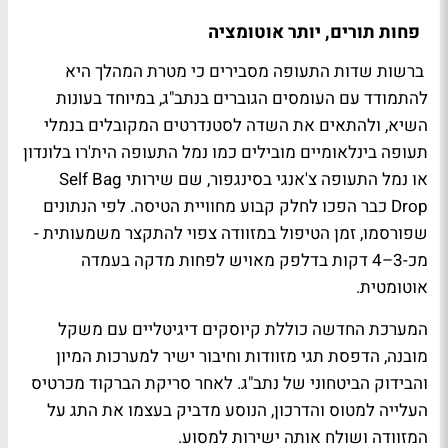
פחות תורים, יותר אוטומציה
ברשות שדות התעופה מסבירים כי מטרת המהלך היא
להתמודד עם העומסים הגוברים בנתב"ג, במיוחד בעונות
השיא, ולהתאים את השדה לסטנדרטים המקובלים בנמלי
תעופה בינלאומיים מובילים כמו נמל התעופה הית'רו בלונדון
או נמל התעופה צ'אנגי בסינגפור, שם שירותי Self Bag
Drop כבר הפכו לחלק קבוע מחוויית הטיסה. לפי הנתונים
שפורסמו, זמן הטיפול במזוודה צפוי להתקצר משמעותית -
מכ-3–4 דקות בדלפק מאויש לפחות מדקה בעמדה
אוטומטית.
המערכת החדשה כוללת קיוסקים דיגיטליים עם משקל
מובנה, הדפסת תגי מזוודות וחיבור ישיר למערכות המיון
והבידוק הביטחוני של נתב"ג. לאחר סריקת הברקוד מכרטיס
העלייה למטוס והדרכון, הנוסע מדביק בעצמו את התג על
המזוודה ושולח אותה ישירות למסוע.