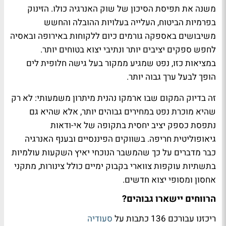
משנה את תפיסת הסיכון של שוק האנרגיה כולו. הזינוק
בפרמיות הביטוח, העלייה בעלויות ההובלה והחשש
משיבושים באספקה גורמים כיום ללקוחות באירופה ובאסיה
לחפש ספקים יציבים יותר ונתיבי יצוא בטוחים יותר.
במציאות כזו, נפט שמגיע ממקור בעל גישה חלופית לים
הופך לבעל ערך גבוה יותר.
זה בדיוק המקום שבו ארמקו נהנית מיתרון משמעותי: לא רק
שהיא מוכרת נפט במחירים גבוהים יותר, אלא שהיא גם
נתפסת כספק יציב יחסית בתקופה של אי-ודאות
גיאופוליטית חריפה. בשווקים הפיננסיים ובענף האנרגיה
כבר מדברים על כך שהמשבר הנוכחי יאיץ השקעות עולמיות
בתשתיות עוקפות צווארי בקבוק ימיים כולל צינורות, מתקני
אחסון ומסופי יצוא חדשים.
הרווחים יישארו גבוהים?
ריכזנו עבורכם 136 כתבות על
סעודיה