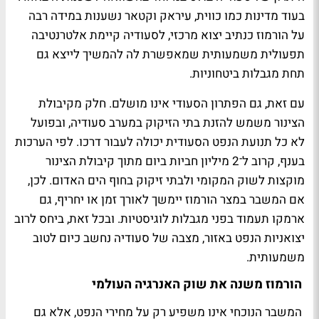
בעוד מדינות כמו כווית, עיראק וקטאר נשענות במידה רבה
על הורמוז כנתיב יצוא מרכזי, לסעודיה קיימת אלטרנטיבה
תפעולית משמעותית שמאפשרת לה להמשיך לייצא גם
תחת מגבלות ביטחוניות.
עם זאת, גם הפתרון הסעודי אינו מושלם. חלק מקיבולת
הצינור משמש להזנת בתי הזיקוק במערב סעודיה, ובפועל
לא כל תנועת הנפט הסעודית יכולה לעבור דרכו. לפי הערכות
בענף, קרוב ל־2 מיליון חביות ביום מתוך קיבולת הצינור
מוקצות לשוק המקומי ולבתי זיקוק בחוף הים האדום. לכן,
אם המשבר במצר הורמוז יימשך לאורך זמן או יחריף, גם
ארמקו תעמוד בפני מגבלות לוגיסטיות. ובכל זאת, ביחס לרוב
יצואניות הנפט באזור, מצבה של סעודיה נחשב כיום לטוב
משמעותית.
הורמוז משנה את שוק האנרגיה העולמי
המשבר הנוכחי אינו משפיע רק על מחירי הנפט, אלא גם