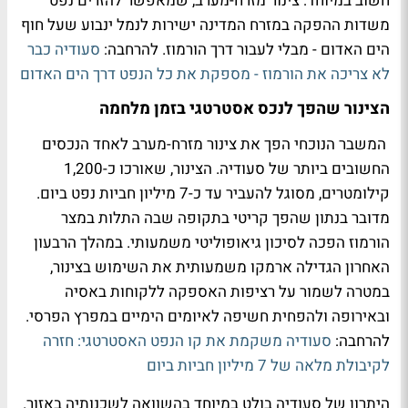
חשוב במיוחד: צינור מזרח-מערב, שמאפשר להזרים נפט
משדות ההפקה במזרח המדינה ישירות לנמל ינבוע שעל חוף
הים האדום - מבלי לעבור דרך הורמוז. להרחבה:
סעודיה כבר
לא צריכה את הורמוז - מספקת את כל הנפט דרך הים האדום
הצינור שהפך לנכס אסטרטגי בזמן מלחמה
המשבר הנוכחי הפך את צינור מזרח-מערב לאחד הנכסים
החשובים ביותר של סעודיה. הצינור, שאורכו כ-1,200
קילומטרים, מסוגל להעביר עד כ-7 מיליון חביות נפט ביום.
מדובר בנתון שהפך קריטי בתקופה שבה התלות במצר
הורמוז הפכה לסיכון גיאופוליטי משמעותי. במהלך הרבעון
האחרון הגדילה ארמקו משמעותית את השימוש בצינור,
במטרה לשמור על רציפות האספקה ללקוחות באסיה
ובאירופה ולהפחית חשיפה לאיומים הימיים במפרץ הפרסי.
להרחבה:
סעודיה משקמת את קו הנפט האסטרטגי: חזרה
לקיבולת מלאה של 7 מיליון חביות ביום
היתרון של סעודיה בולט במיוחד בהשוואה לשכנותיה באזור.