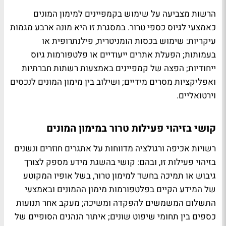
הרשות מצביעה על שימוש בקמפיינים למימון המונים
כאמצעי לגיוס כספי טרור. ב
מסגרת זו היא מונה ארבע מגמות
עיקריות: שימוש בכסות הומניטרית, פילנתרופית או
בעמותות; הפעלת אתרים ייעודיים או פלטפורמות גיוס
ייחודיות; הפצה של קמפיינים באמצעות רשתות חברתיות
ואפליקציות מסרים מידיים; ושילוב בין מימון המונים לנכסים
וירטואליים.
קושי בזיהוי פעילות טרור במימון המונים
רשויות אכיפה ורגולציה מדווחות על אתגרים חוזרים ונשנים
בזיהוי פעילות זו, ובהם: קושי בהשגת מידע מספק לצורך
גיבוש או תמיכה בחשד למימון טרור, בשל אופיו המקוטע
של המידע הקיים בפלטפורמות מימון ההמונים ובאמצעי
התשלום המשמשים להפקדה ומשיכה; מעקב אחר תנועות
כספים בין תחומי שיפוט שונים; איתור הנהנים הסופיים של