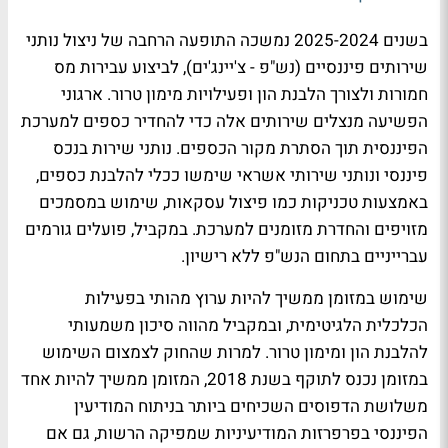
בשנים 2025-2024 נמשכה התופעה הרחבה
של ניצול נותני
שירותים פיננסיים (נש"פ - צ'יינג'ים), לביצוע עבירות מס
חמורות ולצורך הלבנת הון ופעילויות מימון טרור.
ארגוני
הפשיעה מנצלים שירותים אלה כדי להחדיר כספים למערכת
הפיננסית תוך הסתרת מקור הכספים. נותני שירות בנכס
פיננסי ונותני שירותי אשראי שימשו ככלי להלבנת כספים,
באמצעות טכניקות כמו פיצול עסקאות, שימוש במסמכים
מזויפים והחדרת מזומנים למערכת. במקביל, פועלים גורמים
עברייניים בתחום הנש"פ ללא רישיון.
שימוש במזומן ממשיך להיות ערוץ מהותי בפעילות
הכלכלית הלגיטימית, ובמקביל מהווה סיכון משמעותי
להלבנת הון ומימון טרור. למרות שהחוק לצמצום השימוש
במזומן נכנס לתוקף בשנת 2018, המזומן ממשיך להיות אחד
משלושת הדפוסים השכיחים ביותר בניתוח המודיעין
הפיננסי בפרפרזות המודיעיניות שמפיקה הרשות, גם אם