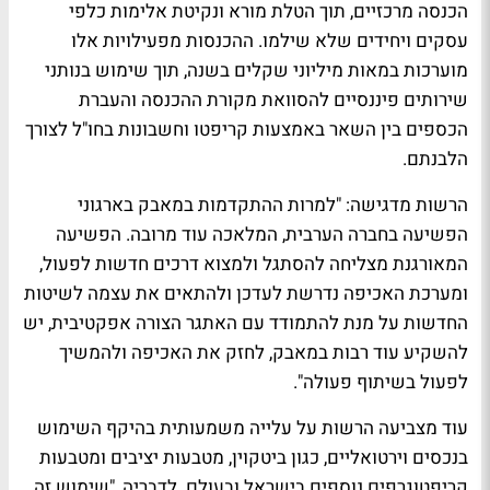
הכנסה מרכזיים, תוך הטלת מורא ונקיטת אלימות כלפי
עסקים ויחידים שלא שילמו. ההכנסות מפעילויות אלו
מוערכות במאות מיליוני שקלים בשנה, תוך שימוש בנותני
שירותים פיננסיים להסוואת מקורת ההכנסה והעברת
הכספים בין השאר באמצעות קריפטו וחשבונות בחו"ל לצורך
הלבנתם.
הרשות מדגישה: "למרות ההתקדמות במאבק בארגוני
הפשיעה בחברה הערבית, המלאכה עוד מרובה. הפשיעה
המאורגנת מצליחה להסתגל ולמצוא דרכים חדשות לפעול,
ומערכת האכיפה נדרשת לעדכן ולהתאים את עצמה לשיטות
החדשות על מנת להתמודד עם האתגר הצורה אפקטיבית, יש
להשקיע עוד רבות במאבק, לחזק את האכיפה ולהמשיך
לפעול בשיתוף פעולה".
עוד מצביעה הרשות על עלייה
משמעותית בהיקף השימוש
בנכסים וירטואליים, כגון ביטקוין, מטבעות יציבים ומטבעות
קריפטוגרפים נוספים בישראל ובעולם. לדבריה, "
שימוש זה