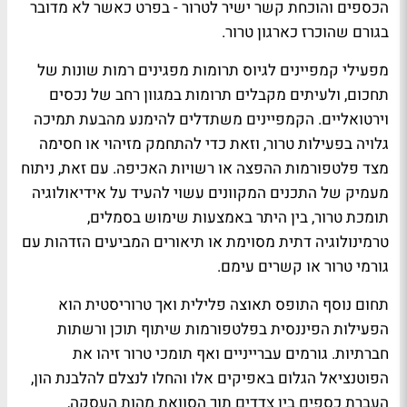
הכספים והוכחת קשר ישיר לטרור - בפרט כאשר לא מדובר
בגורם שהוכרז כארגון טרור.
מפעילי קמפיינים לגיוס תרומות מפגינים רמות שונות של
תחכום, ולעיתים מקבלים תרומות במגוון רחב של נכסים
וירטואליים. הקמפיינים משתדלים להימנע מהבעת תמיכה
גלויה בפעילות טרור, וזאת כדי להתחמק מזיהוי או חסימה
מצד פלטפורמות ההפצה או רשויות האכיפה. עם זאת, ניתוח
מעמיק של התכנים המקוונים עשוי להעיד על אידיאולוגיה
תומכת טרור, בין היתר באמצעות שימוש בסמלים,
טרמינולוגיה דתית מסוימת או תיאורים המביעים הזדהות עם
גורמי טרור או קשרים עימם.
תחום נוסף התופס תאוצה פלילית ואך טרוריסטית הוא
הפעילות הפיננסית בפלטפורמות שיתוף תוכן ורשתות
חברתיות.
גורמים עברייניים ואף תומכי טרור זיהו את
הפוטנציאל הגלום באפיקים אלו והחלו לנצלם להלבנת הון,
העברת כספים בין צדדים תוך הסוואת מהות העסקה,