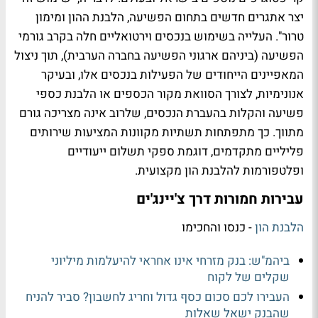
יצר אתגרים חדשים בתחום הפשיעה, הלבנת ההון ומימון
טרור". העלייה בשימוש בנכסים וירטואליים חלה בקרב גורמי
הפשיעה (ביניהם ארגוני הפשיעה בחברה הערבית), תוך ניצול
המאפיינים הייחודים של הפעילות בנכסים אלו, ובעיקר
אנונימיות, לצורך הסוואת מקור הכספים או הלבנת כספי
פשיעה והקלות בהעברת הנכסים, שלרוב אינה מצריכה גורם
מתווך.
כך מתפתחות תשתיות מקוונות המציעות שירותים
פליליים מתקדמים, דוגמת ספקי תשלום ייעודיים
ופלטפורמות להלבנת הון מקצועית.
עבירות חמורות דרך צ'יינג'ים
הלבנת הון
- כנסו והחכימו
ביהמ"ש: בנק מזרחי אינו אחראי להיעלמות מיליוני
שקלים של לקוח
העבירו לכם סכום כסף גדול וחריג לחשבון? סביר להניח
שהבנק ישאל שאלות