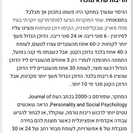
הריבות שלא נמכרו
הניסוי שנערך במחקר היה פשוט בתכנון אך מבלבל
בתוצאותיו.
שתי החוקרות הגיעו לסופרמרקט יוקרתי בעיר
מנלו פארק שבקליפורניה, הקימו דוכן טעימות
והציגו עליו
לסירוגין - 6 סוגי ריבה או 24 סוגי ריבה. הדוכן הגדול משך
יותר לקוחות: כ-60 אחוז מהעוברים עצרו לטעום, לעומת
כ-40 אחוז בלבד בדוכן הקטן. אבל כשבחנו מי קנה בפועל,
התמונה התהפכה לגמרי: רק 3 אחוזים מהעוברים ליד הדוכן
הגדול רכשו מוצר, לעומת 30 אחוז מהעוברים ליד הדוכן
שהציג 6 ריבות בלבד. הדוכן הגדול משך יותר סקרנות, אבל
הדוכן הקטן מכר פי 10 יותר.
המחקר, שפורסם ב-2000 בכתב העת Journal of
Personality and Social Psychology, הראה שאנשים
נוטים יותר לרכוש ריבות גורמה, שוקולד, או לבחור להגיש
עבודה אקדמית אופציונלית כאשר מוצגת להם בחירה
מוגבלת של 6 אפשרויות, לעומת מבחר רחב של 24 או 30