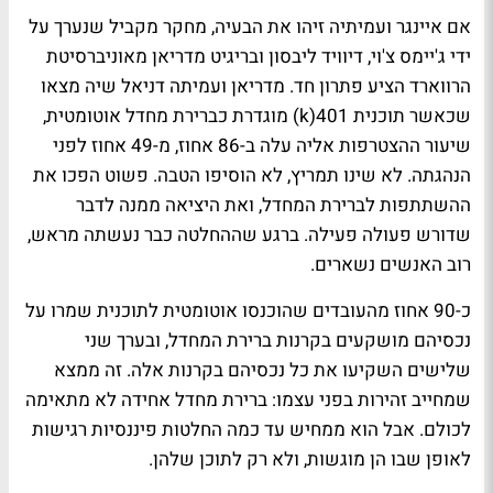
אם איינגר ועמיתיה זיהו את הבעיה, מחקר מקביל שנערך על
ידי ג'יימס צ'וי, דיוויד ליבסון ובריגיט מדריאן מאוניברסיטת
הרווארד הציע פתרון חד. מדריאן ועמיתה דניאל שיה מצאו
שכאשר תוכנית 401(k) מוגדרת כברירת מחדל אוטומטית,
שיעור ההצטרפות אליה עלה ב-86 אחוז, מ-49 אחוז לפני
הנהגתה. לא שינו תמריץ, לא הוסיפו הטבה. פשוט הפכו את
ההשתתפות לברירת המחדל, ואת היציאה ממנה לדבר
שדורש פעולה פעילה. ברגע שההחלטה כבר נעשתה מראש,
רוב האנשים נשארים.
כ-90 אחוז מהעובדים שהוכנסו אוטומטית לתוכנית שמרו על
נכסיהם מושקעים בקרנות ברירת המחדל, ובערך שני
שלישים השקיעו את כל נכסיהם בקרנות אלה. זה ממצא
שמחייב זהירות בפני עצמו: ברירת מחדל אחידה לא מתאימה
לכולם. אבל הוא ממחיש עד כמה החלטות פיננסיות רגישות
לאופן שבו הן מוגשות, ולא רק לתוכן שלהן.