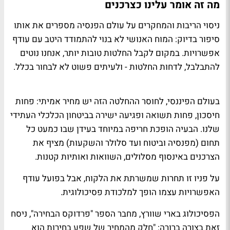
מה זה אומר עלינו כצרכנים
ניסוי הריבות והמחקרים על עולם הפנסיה מספרים את אותו
סיפור בדיוק: המוח האנושי לא בנוי להתמודד היטב עם עודף
אפשרויות. במקום לקבל החלטות טובות יותר, אנחנו נוטים
להתבלבל, לדחות החלטות - ולעיתים פשוט לא לבחור בכלל.
בעולם הפיננסי, לחוסר ההחלטה הזה יש מחיר אמיתי: פחות
חיסכון, פחות תשואה ופגיעה ישירה בביטחון הכלכלי העתידי
שלנו. הבעיה הופכת חריפה במיוחד בעידן שבו כמעט כל
תחום (מפנסיה וביטוח ועד סלולר והשקעות) מציף את
הצרכנים באינסוף מסלולים, השוואות ואותיות קטנות.
על פניו זו תחרות שמשרתת את הלקוח, אבל בפועל עודף
האפשרויות עצמו הופך למלכודת פסיכולוגית.
הפסיכולוג בארי שוורץ, מחבר הספר "פרדוקס הבחירה", ניסח
זאת בצורה ברורה: "חלק מהמחיר של שפע בחירות הוא