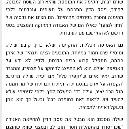
שנים רבות, והקימה את התוספת שהיא רוב השטח המבונה.
לפיכך, פסק הדין התבסס על תשתית עובדתית בלתי
מהימנה וחסרה בפרטים מהותיים". הם הציגו את נכסיה של
"חזון למועד" כאילו הם של האגודה המחוקה והמצגים בפני
הרשם לא התיישבו עם העובדות.
גם האסיפה הכללית התקיימה שלא כדין, קובע שילה,
ומוסיף פרט חמור במיוחד. התובעים הציגו תצהיר של איתן
חממה, מתפלל קבוע בבית הכנסת, ולפיו לא ידע על
האסיפה. אולם, הוא לא התייצב להיחקר על תצהירו, והתברר
שהרב יאיר איים ש"יקפיד עליו" אם יעיד. שילה מדגיש:
"הקפדה על אדם במסגרת הדתית והחברתית של מר חממה
מול הרב יאיר, עולה כדי הפעלת לחץ בלתי לגיטימי שלא
להעיד ויש לראות זאת בחומרה רבה" ובשל כך הוא נותן
משקל ראייתי לתצהיר.
שילה מסכם: הוא מבטל את פסק הדין להחייאת האגודה
"שכן יסודו בהתנהלות חסרי תום לב ובמצגי שווא שהוצגו