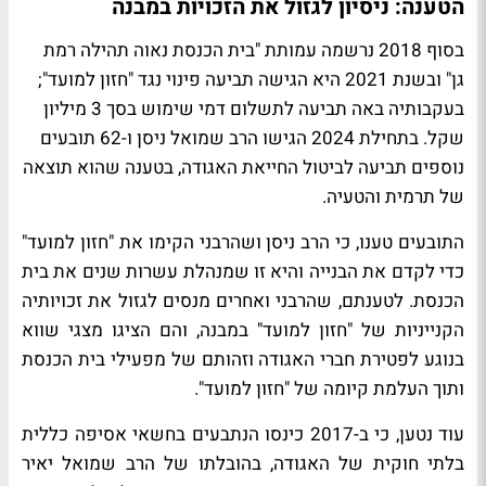
הטענה: ניסיון לגזול את הזכויות במבנה
בסוף 2018 נרשמה עמותת "בית הכנסת נאוה תהילה רמת
גן" ובשנת 2021 היא הגישה תביעה פינוי נגד "חזון למועד";
בעקבותיה באה תביעה לתשלום דמי שימוש בסך 3 מיליון
שקל. בתחילת 2024 הגישו הרב שמואל ניסן ו-62 תובעים
נוספים תביעה לביטול החייאת האגודה, בטענה שהוא תוצאה
של תרמית והטעיה.
התובעים טענו, כי הרב ניסן ושהרבני הקימו את "חזון למועד"
כדי לקדם את הבנייה והיא זו שמנהלת עשרות שנים את בית
הכנסת. לטענתם, שהרבני ואחרים מנסים לגזול את זכויותיה
הקנייניות של "חזון למועד" במבנה, והם הציגו מצגי שווא
בנוגע לפטירת חברי האגודה וזהותם של מפעילי בית הכנסת
ותוך העלמת קיומה של "חזון למועד".
עוד נטען, כי ב-2017 כינסו הנתבעים בחשאי אסיפה כללית
בלתי חוקית של האגודה, בהובלתו של הרב שמואל יאיר