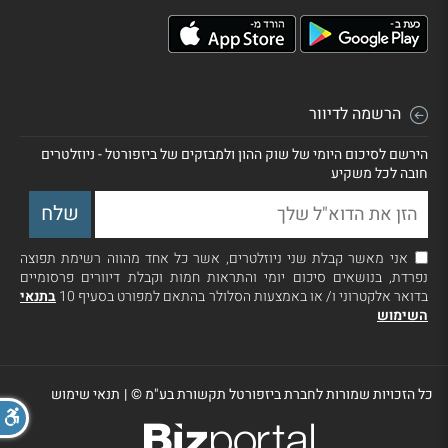
הרשמה לדיוור
הירשם לסיכום היומי של שוק ההון ולמבזקים של ביזפורטל - ניוזלטרים
חובה לכל משקיע
אני מאשר קבלת שני ניוזלטרים, אשר כל אחד מהווה רשימת תפוצה
נפרדת, בנושאים סיכום יומי והתראות חמות וקבלת דיוורים פרסומיים
בדואר אלקטרוני ו/ או באמצעות הסלולר בהתאם למפורט בסעיף 10
בתנאי
השימוש
כל הזכויות שמורות לחברת ביזפורטל תקשורת בע"מ ©
|
תנאי שימוש