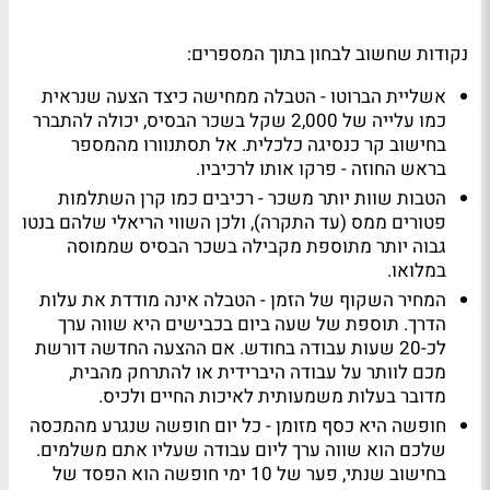
נקודות שחשוב לבחון בתוך המספרים
:
אשליית הברוטו -
הטבלה ממחישה כיצד הצעה שנראית
כמו עלייה של 2,000 שקל בשכר הבסיס, יכולה להתברר
בחישוב קר כנסיגה כלכלית. אל תסתנוורו מהמספר
בראש החוזה - פרקו אותו לרכיביו
.
הטבות שוות יותר משכר
-
רכיבים כמו קרן השתלמות
פטורים ממס (עד התקרה), ולכן השווי הריאלי שלהם בנטו
גבוה יותר מתוספת מקבילה בשכר הבסיס שממוסה
במלואו
.
המחיר השקוף של הזמן -
הטבלה אינה מודדת את עלות
הדרך. תוספת של שעה ביום בכבישים היא שווה ערך
לכ-20 שעות עבודה בחודש. אם ההצעה החדשה דורשת
מכם לוותר על עבודה היברידית או להתרחק מהבית,
מדובר בעלות משמעותית לאיכות החיים ולכיס
.
חופשה היא כסף מזומן -
כל יום חופשה שנגרע מהמכסה
שלכם הוא שווה ערך ליום עבודה שעליו אתם משלמים.
בחישוב שנתי, פער של 10 ימי חופשה הוא הפסד של