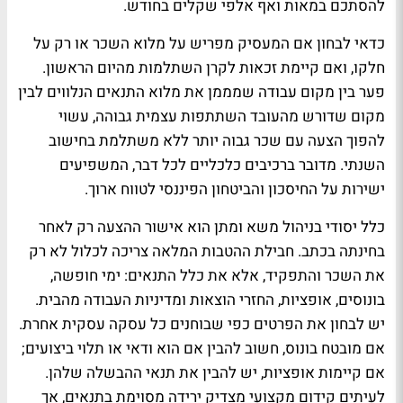
להסתכם במאות ואף אלפי שקלים בחודש
.
כדאי לבחון אם המעסיק מפריש על מלוא השכר או רק על
חלקו, ואם קיימת זכאות לקרן השתלמות מהיום הראשון.
פער בין מקום עבודה שמממן את מלוא התנאים הנלווים לבין
מקום שדורש מהעובד השתתפות עצמית גבוהה, עשוי
להפוך הצעה עם שכר גבוה יותר ללא משתלמת בחישוב
השנתי. מדובר ברכיבים כלכליים לכל דבר, המשפיעים
ישירות על החיסכון והביטחון הפיננסי לטווח ארוך
.
כלל יסודי בניהול משא ומתן הוא אישור ההצעה רק לאחר
בחינתה בכתב. חבילת ההטבות המלאה צריכה לכלול לא רק
את השכר והתפקיד, אלא את כלל התנאים: ימי חופשה,
בונוסים, אופציות, החזרי הוצאות ומדיניות העבודה מהבית
.
יש לבחון את הפרטים כפי שבוחנים כל עסקה עסקית אחרת.
אם מובטח בונוס, חשוב להבין אם הוא ודאי או תלוי ביצועים;
אם קיימות אופציות, יש להבין את תנאי ההבשלה שלהן.
לעיתים קידום מקצועי מצדיק ירידה מסוימת בתנאים, אך