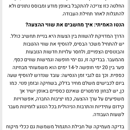
החלטה כזו צריכה להתקבל באופן מודע ומבוסס נתונים ולא
להתגלות לאחר תחילת העבודה
.
הנטו האמיתי: איך מחשבים את שווי ההצעה
?
הדרך המדויקת להשוות בין הצעות היא בניית תחשיב כולל.
יש להתחיל משכר הבסיס, להוסיף את שווי ההטבות
והבונוסים הצפויים, ולחסר עלויות חדשות הנובעות
מהמעבר
.
בבדיקה זו, גם ימי חופשה וגמישות שווים כסף.
פער בין 20 ימי חופשה ל-14 ימים הוא משמעותי מבחינה
כספית. וכך גם לגבי זמן הנסיעה: עובד שנדרש להוסיף שעה
ביום לכבישים משלם מחיר בדלק, בשחיקה ובזמן פנוי. כמו
כן, יש לבחון פרמטרים שאינם כספיים באופן ישיר אך
משפיעים על ערך ההצעה, כמו יציבות החברה, אפשרויות
קידום עתידיות והתרבות הניהולית בכל הנוגע לזמינות מעבר
לשעות העבודה
.
בדיקה מעמיקה של חבילת התגמול משמשת גם ככלי מיקוח