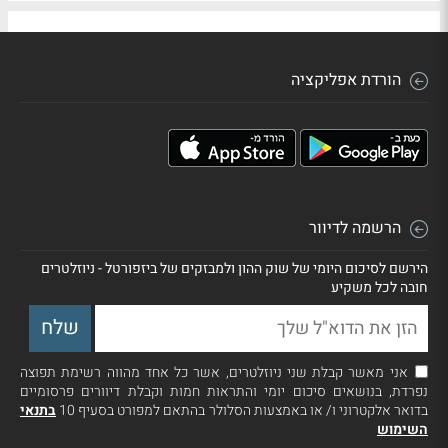
הורדת אפליקציה
הרשמה לדיוור
הירשם לסיכום היומי של שוק ההון ולמבזקים של ביזפורטל - ניוזלטרים
חובה לכל משקיע
אני מאשר קבלת שני ניוזלטרים, אשר כל אחד מהווה רשימת תפוצה
נפרדת, בנושאים סיכום יומי והתראות חמות וקבלת דיוורים פרסומיים
בדואר אלקטרוני ו/ או באמצעות הסלולר בהתאם למפורט בסעיף 10
בתנאי
השימוש