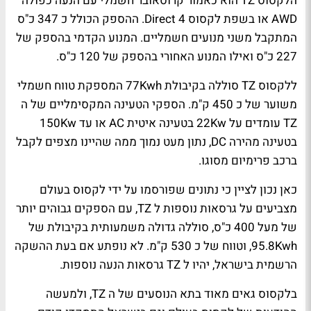
הלקסוס
TZ
הוא כאמור קרוסאובר חשמלי עם הנעה כפולה
AWD
או בשפת לקסוס
Direct 4
. ההספק הכולל כ 347 כ"ס
המתקבל משני מנועים חשמליים. המנוע הקדמי בהספק של
227 כ"ס ואילו המנוע האחורי בהספק של 120 כ"ס.
ללקסוס
TZ
סוללה בקיבולת
77Kwh
המספקת טווח חשמלי
משוער של כ 450 ק"מ. הספקי הטעינה המקסימליים של ה
TZ
עומדים על
22Kw
בטעינה איטית
AC
או עד
150Kw
בטעינה מהירה
DC
, נתון מעט נמוך ממה שהיינו מצפים לקבל
ברכב פרימיום מסוגו.
כאן נכון לציין כי נתונים שפורסמו על ידי לקסוס בעולם
מצביעים על גרסאות נוספות ל
TZ
, עם הספקים גבוהים יותר
של מעל 400 כ"ס, סוללה גדולה משמעותית בקיבולת של
95.8Kwh
, וטווח של כ 530 ק"מ. לא נופתע אם בעת ההשקה
הרשמית בישראל, יהיו ל
TZ
גרסאות הנעה נוספות.
בלקסוס גאים מאוד בתא הנוסעים של ה
TZ
, ולמעשה