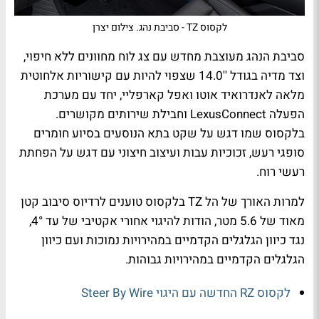
לקסוס TZ - סביבת נהג. צילום יצרן
סביבת הנהג מעוצבת מחדש עם צג לוח מחוונים ללא חיפוי,
וצד מדיה בגודל ''14.0 שצפוי להיות עם קישוריות אלחוטית
מלאה לאנדרואיד אוטו ואפל קארפליי, יחד עם מערכת
הפעלה
LexusConnect
וחבילת שירותים מקושרים.
בלקסוס שמו דגש על שקט בתא הנוסעים בסיוע חומרים
סופגי רעש, זכוכיות עבות ועיצוב חיצוני עם דגש על הפחתת
רעשי רוח.
למרות האורך של הל
TZ
בלקסוס טוענים לרדיוס סיבוב קטן
מאוד של 5.6 מטר, הודות להיגוי אחורי אקטיבי של עד 4
°
,
נגד כיוון הגלגלים הקדמיים במהירויות נמוכות ועם כיוון
הגלגלים הקדמיים במהירויות גבוהות.
לקסוס RZ החדשה עם היגוי Steer By Wire