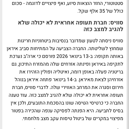
סטטוטורי, החזר הוצאות סיוע, ואף פיצויים לדוגמה - סכום
כולל של 35 אלף שקל.
סוויס: חברת תעופה אחראית לא יכולה שלא
להגיב למצב כזה
סוויס ניסתה לטעון שמדובר בנסיבות ביטחוניות חריגות
שמחוץ לשליטתה. החברה הצביעה על המתיחות סביב איראן
באותה תקופה: ב-13 בינואר 2026 פורסם כי ארה"ב נערכת
לתקיפה באיראן ופינתה אזרחים שלה מהמזרח התיכון, גם
בריטניה פעלה באופן דומה, ואיטליה ופולין הזהירו את
אזרחיהן לצאת מאיראן. ב-14 בינואר פתחה איראן בנוהל
חירום וסגרה את המרחב האווירי שלה. לדברי סוויס, חברת
תעופה אחראית לא יכולה שלא להגיב למצב כזה. עוד טענה
החברה כי כרטיסי הטיסה שונו בהסכמת התובעים, ולכן אין
בסיס לתביעה. היא הפנתה לפסיקה ענפה שהכירה בפטור
מפיצוי במקרים של ביטול טיסות עקב מצב מלחמתי.