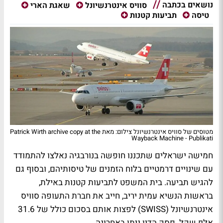
נושאים בכתבה
סוויס אינטרנשיונל
שאגת הארי
טיסה
תביעות קטנות
מטוסים של סוויס אינטרנשיונל צילום: מאת Patrick Wirth archive copy at the
Wayback Machine - Publikati
חמישה ישראלים שתכננו חופשה בנורבגיה נאלצו להתמודד
עם שינויים דרמטיים בלוח הזמנים של טיסותיהם, ובסוף גם
להגיש תביעה. בית המשפט לתביעות קטנות באילת,
בראשות הנשיא עמית יריב, חייב את חברת התעופה סוויס
אינטרנשיונל (SWISS) לפצות אותם בסכום כולל של 31.6
אלף שקל. פסק הדין ניתן באחרונה.