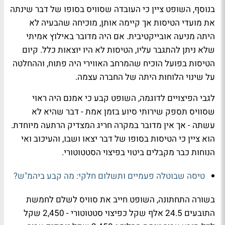
בנוסף, השופט ציין כי העובדה שסוויס בסופו של דבר שינתה
את מועדי הטיסות אך קיימה אותן, מוכיחה שהבעיה לא
היתה מניעה אובייקטיבית. אם היה מדובר באילוץ אמיתי
שלא ניתן להתגבר עליו, הטיסות לא היו יוצאות כלל. קיום
הטיסות בפועל הוכיח שהמרחב האווירי היה פתוח, וההחלטה
על שינוי הלוחות היתה של החברה עצמה.
לגבי הפיצויים לדוגמה, השופט קבע כי אמנם היה ראוי
שסוויס תספק שירותי סיוע בזמן אמת - דבר שהיא לא
עשתה - אך אין מדובר במקרה חריג המצדיק הרתעה מיוחדת.
הוא ציין כי הטיסות בסופו של דבר יצאו ושבו, והעיכוב ואי
הנוחות כבר מקבלים ביטוי בפיצוי הסטטוטורי.
טיסה שבוטלה פעמיים ותשלום חלקי: מה קבע ביהמ"ש?
בשורה התחתונה, השופט חייב את סוויס לשלם לחמשת
התובעים 24.5 אלף שקל כפיצוי סטטוטורי - 2,450 שקל