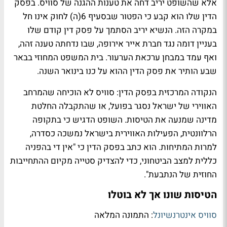
אלא שהשופט יריב דחה את טענות ההגנה של סוויס. בפסק
הדין שלו הוא קבע כי הפטור שבסעיף 6(ה) לחוק אינו חל
במקרה הזה. הנשיא יריב הסתמך על פסק דין קודם שלו
בעניין דומה נגד חברת אייר אירופה, שבו נדחתה טענה זהה,
ואף עמד במבחן ערכאת הערעור. בית המשפט המחוזי בבאר
שבע הותיר את פסק הדין ההוא על כנו בינואר השנה.
הנקודה המרכזית בפסק הדין: סוויס לא הוכיחה שהמרחב
האווירי של ישראל נסגר בפועל, או שהתקבלה החלטת
מדינה שמנעה את הטיסות. השופט הדגיש כי בתקופה
הרלוונטית, הפעילות האווירית בישראל נמשכה כסדרה,
למרות המתיחות. הוא כתב בפסק הדין כי "אין די בהפניה
כללית למצב הביטחוני, כדי להצדיק סטייה מקיום ההתחייבות
החוזית של הנתבעת".
הטיסות שונו אך לא בוטלו
סוויס אינטרנשיונל
: התמונה המלאה