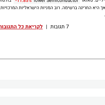
יליים. טאואר
בולטת
-11.85%
Tower Semiconductor
וב עם פער ארביטראז' חיובי של כ־2.5%, אך היא החריגה ברשימה. רוב המניות הישראליות המרכזיות
7 תגובות
|
לקריאת כל התגובות