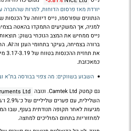
נייס
ממשיכה להיות מוקד 
-3.81%
NICE Ltd
יורדת מאז פרסום הדוחות, למרות שהחברה ע
למניה, אך המשקיעים התמקדו בהאטה בצמיחת
נייס ממחיש את המצב הנוכחי בשוק: תוצאו
ברורה 
את תח
כמאכזבת.
השבוע בשווקים: מה צפוי בבורסה בת"א וב
גם קמטק
Camtek Ltd.
ונובה
ruments Ltd.
מגיעות לאחר תקופה תנודתית בענף, שבו המ
למחזוריות בתחום המוליכים למחצה.