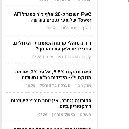
PwC תשכור כ-20 אלף מ"ר במגדל AFI
Tower של אפי נכסים בוורשה
נדל"ן
ענת גלעד
08:52
|
|
דירוג מנהלי קרנות הנאמנות - הגדולים,
המגייסים ולאן עובר הכסף?
קרנות נאמנות
מירב ארד
08:38
|
|
תאת מתקנת 5.5%, אל על 2%; אורמת
מזנקת 7%- הירידות בת"א נמשכות
שוק ההון
מערכת ביזפורטל
10:26
|
|
הקורונה נגמרה. אין יותר תירוץ לישיבות
דירקטוריון בזום
משפט
מישל אוחיון
07:36
|
|