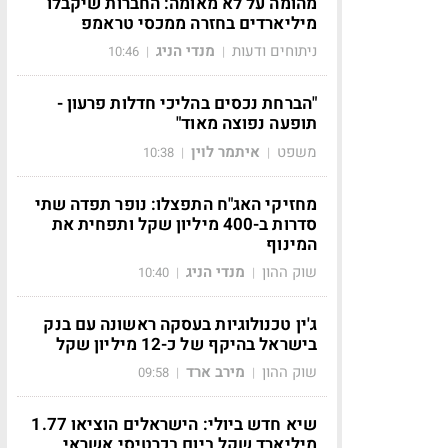
מהומה על לא מאומה: החברות שיקבלו
מיליארדים בחזרה ממכסי טראמפ
ניתוחים ודעות
מנדי הניג
10:46
|
|
"הברחת נכסים בהליכי חדלות פרעון -
תופעה נפוצה מאוד"
משפט
איתמר לוין
10:38
|
|
מחזיקי האג"ח התפצלו: נופר תפדה שתי
סדרות ב-400 מיליון שקל ותפחית את
המינוף
שוק ההון
מנדי הניג
10:40
|
|
ג'ין טכנולוגיות בעסקה ראשונה עם בנק
בישראל בהיקף של כ-12 מיליון שקל
שוק ההון
מירב ארד
09:58
|
|
שיא חדש ביולי: הישראלים הוציאו 1.77
מיליארד שקל ביום בכרטיסי אשראי