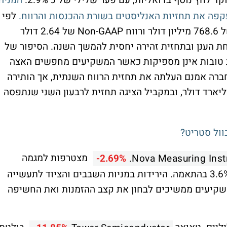
לחץ נוסף בדואליות, עם פער שלילי של כ־2.9%.
המניה
קפה את תחזיות האנליסטים בשורת ההכנסות והרווח.
לפי
הנתונים שפורסמו, נייס דיווחה על הכנסות של 768.6 מיליון דולר ורווח Non-GAAP של 2.64 דולר
 הענן ובתחזית זהירה יחסית להמשך השנה. הסיפור של
ת טובות אינן מספיקות כאשר המשקיעים מחפשים האצה
בצמיחה, בעיקר בתחומי הענן וה־AI. החברה אמנם העלתה את תחזית הרווח השנתית, אך הותירה
זית ההכנסות בטווח של 3.17-3.19 מיליארד דולר, ובמקביל הציגה תחזית לרבעון השני שנתפסה
וול סטריט?
מצטרפות למגמה
-2.69%
Nova Measuring Inst
השלילית, עם פערים שליליים של כ־2.9% ו־3.6% בהתאמה. הירידות במניות השבבים והציוד לתעשייה
שקיעים ממשיכים לבחון את קצב ההזמנות ואת החשיפה