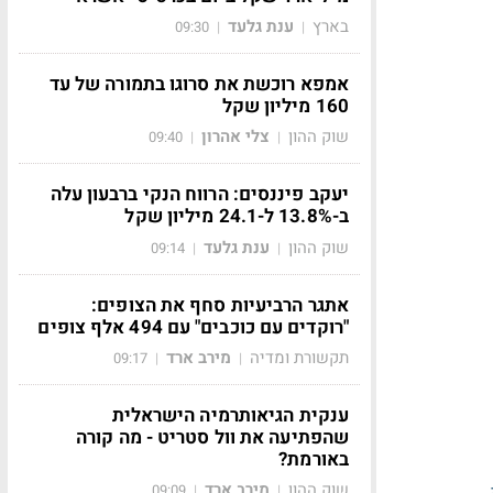
בארץ
ענת גלעד
09:30
|
|
אמפא רוכשת את סרוגו בתמורה של עד
160 מיליון שקל
שוק ההון
צלי אהרון
09:40
|
|
יעקב פיננסים: הרווח הנקי ברבעון עלה
ב-13.8% ל-24.1 מיליון שקל
שוק ההון
ענת גלעד
09:14
|
|
אתגר הרביעיות סחף את הצופים:
"רוקדים עם כוכבים" עם 494 אלף צופים
תקשורת ומדיה
מירב ארד
09:17
|
|
ענקית הגיאותרמיה הישראלית
שהפתיעה את וול סטריט - מה קורה
באורמת?
שוק ההון
מירב ארד
09:09
|
|