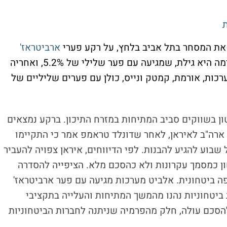
ת
 את המסחר בתל אביב בלחץ, על רקע פערי
ארביטראז'
שליליים שנפתחו בוול סטריט. הבולטת ברשימה היא גילת, שמגיעה עם פער שלילי של 5.2%, ואחריה
רכות, אורמת, קמטק ונייס, כולן עם פערים שליליים של
ון בשווקים סביב המתיחות במזרח התיכון. ברקע נמצאים
ארה"ב לאיראן, לאחר שדונלד טראמפ אמר כי התקיימו
 שבוע להגיע להבנות. לפי הדיווחים, איראן צפויה להעביר
 כמסמך עקרונות ולא כהסכם מלא. הציפייה להסדרה
 ביטחונית. אלביט מערכות מגיעה עם פער ארביטראז'
שבה מניות ביטחוניות נהנו מהמשך המתיחות והעלייה בתקציבי
הסכם עולה, חלק מהפרמיה שניתנה לחברות הביטחוניות