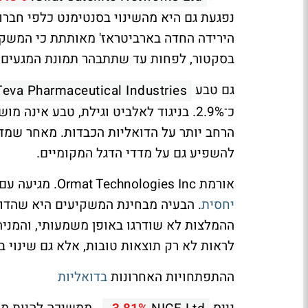
נפגעת גם היא מהשינוי בסנטימנט כלפי חברות
הירידה החדה בארביטראז' מאותתת כי המשקי
בסקטור, לפחות עד שתתבהר תמונת המגעים מ
גם טבע
Teva Pharmaceutical Industries
כ־2.9%. בניגוד לאלביט וגילת, טבע אינ
הרחב יותר על הדואליות הכבדות. מאחר שמדו
להשפיע גם על מדדי הדגל המקומיים.
אורמת
Ormat Technologies Inc.
מגיעה עם פ
יחסית
. הבעיה מבחינת המשקיעים היא שהדוח
ההמלצות לא שודרגו באופן משמעותי, והמני
לראות לא רק תוצאות טובות, אלא גם שינוי ב
ההתפתחויות האחרונות
בדואליות