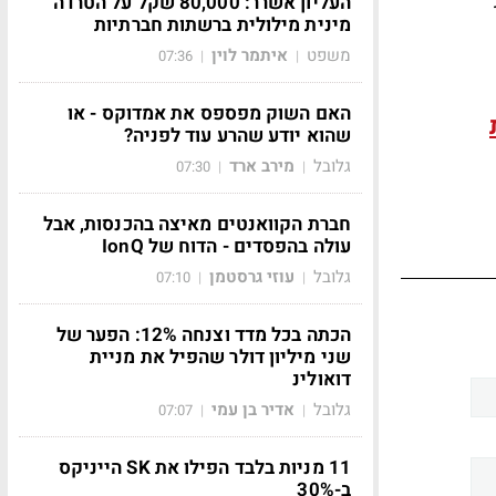
העליון אשרר: 80,000 שקל על הטרדה
מינית מילולית ברשתות חברתיות
משפט
איתמר לוין
07:36
|
|
האם השוק מפספס את אמדוקס - או
שהוא יודע שהרע עוד לפניה?
גלובל
מירב ארד
07:30
|
|
חברת הקוואנטים מאיצה בהכנסות, אבל
עולה בהפסדים - הדוח של IonQ
גלובל
עוזי גרסטמן
07:10
|
|
הכתה בכל מדד וצנחה 12%: הפער של
שני מיליון דולר שהפיל את מניית
דואולינ
גלובל
אדיר בן עמי
07:07
|
|
11 מניות בלבד הפילו את SK הייניקס
ב-30%