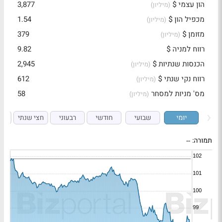
הון עצמי $
3,877
(מיליון)
מכפיל הון $
1.54
(מיליון)
מזומן $
379
(מיליון)
רווח למניה $
9.82
הכנסות שנתיות $
2,945
(מיליון)
רווח נקי שנתי $
612
(מיליון)
מס' מניות למסחר
58
(מיליון)
יומי
שבועי
חודשי
רבעוני
חצי שנתי
ש
תמורה:
--