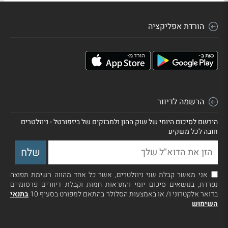
הורדת אפליקציה
הרשמה לדיוור
הירשם לסיכום היומי של שוק ההון ולמבזקים של ביזפורטל - ניוזלטרים
חובה לכל משקיע
אני מאשר קבלת שני ניוזלטרים, אשר כל אחד מהווה רשימת תפוצה
נפרדת, בנושאים סיכום יומי והתראות חמות וקבלת דיוורים פרסומיים
בדואר אלקטרוני ו/ או באמצעות הסלולר בהתאם למפורט בסעיף 10
בתנאי
השימוש