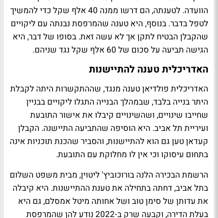
הוועדה. לטענתה, הם דרשו ממנה 40 אלף שקל כדי להמשיך
לטפל בדבר. בנוסף, היא טענה שהמרפסת נבנתה עם ליקויים
שהקבלן הבטיח לתקן אך לא עשה זאת. בסופו של דבר, היא
הגישה תביעה על סכום של 60 אלף שקל נגד שניהם.
האדריכלית טענה להתיישנות
האדריכלית פולדיאן טענה מנגד, שההתקשרות היתה לקבלת
היתר בנייה בלבד, שבמהלך הבנייה התגלו ליקויים בבניין
שחייבו שינויים, ושהשינויים קיבלו את אישור התובעת
ועיריית תל אביב. היא הוסיפה שהתביעה התיישנה. הקבלן
קעדאן טען גם הוא להתיישנות, והסביר שהכנת תוכניות אינה
בתחום עיסוקו וכי אין לו מחלוקת עם התובעת.
הרשמת הבכירה הלנה בורוכוביץ' ליטוין, מבית משפט השלום
בתל אביב, דחתה בתחילה את טענת ההתיישנות. היא קיבלה
את עדותן של סימן טוב ושל אחותה מיטל אמסלם, גם היא
בעלת הדירה, וקבעה שרק ב-2022 נודע להן שהמרפסת