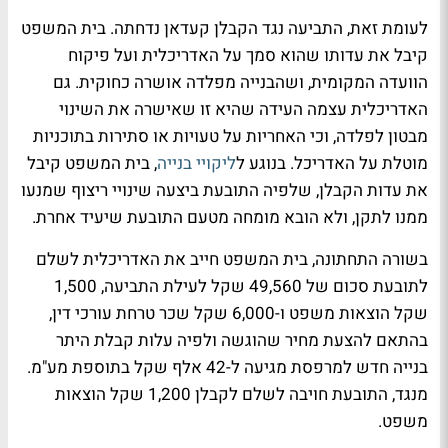
לעומת זאת, התביעה נגד הקבלן קעדאן נדחתה. בית המשפט
קיבל את עדותו שהוא סמך על האדריכלית ועל פיקוח
הוועדה המקומית, ושהבנייה מפלדה אושרה כחוקית. גם
האדריכלית עצמה העידה שהיא זו שאישרה את השינוי
מבטון לפלדה, וכי האחריות על טעויות או סתירות בתוכניות
מוטלת על האדריכל. בנוגע ל
ליקויי בנייה
, בית המשפט קיבל
את עדות הקבלן, שלפיה התובעת ביצעה שינויי ריצוף שמנעו
ממנו לתקן, ולא הובא מומחה מטעם התובעת שיעיד אחרת.
בשורה התחתונה, בית המשפט חייב את האדריכלית לשלם
לתובעת סכום של 49,560 שקל לעילת התביעה, 1,500
שקל הוצאות משפט ו-6,000 שקל שכר טרחת עורכי דין,
בהתאם להצעת מחיר שהוגשה ולפיה עלות קבלת היתר
בנייה חדש למרפסת מגיעה ל-42 אלף שקל בתוספת מע"מ.
מנגד, התובעת חויבה לשלם לקבלן 1,200 שקל הוצאות
משפט.