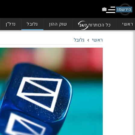
הירשמו
ראשי
שוק ההון
גלובל
נדל"ן
כל הכותרות
ראשי
גלובל