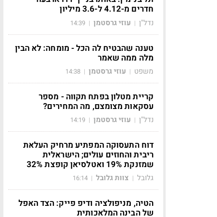
חדרים מ-4.12 ל-3.6 מיליון
נדל"ן
עוזי גרסטמן
14:39
|
|
טענה שהבטיח לה הכל - מומחה: לא הבין
מלה ממה שאמר
משפט
עוזי גרסטמן
14:38
|
|
קריית מטלון בפתח תקווה - מספר
עסקאות מצומצם, מה המחירים?
נדל"ן
עוזי גרסטמן
14:19
|
|
דוח התעסוקה המפתיע מרחיק העלאת
ריבית והחוזים עולים; הישראלית
שמזנקת 19% ואטלסיאן קופצת 32%
גלובל
צוות גלובל
16:14
|
|
הטיה, מניפולציה ודיפ פייק: הצד האפל
של הבינה המלאכותית