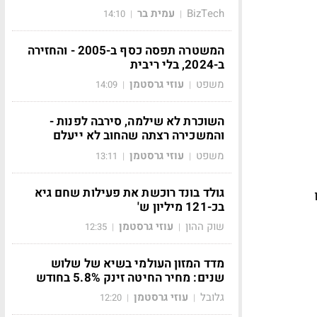
BizTech
עמית בר
14:10
|
|
המשטרה תפסה כסף ב-2005 - והחזירה
ב-2024, בלי ריבית
משפט
עוזי גרסטמן
14:09
|
|
השוכרת לא שילמה, סירבה לפנות -
והמשכירה רצתה שהחוב לא ייעלם
משפט
עוזי גרסטמן
13:11
|
|
גולד בונד רוכשת את פעילות שחם גיא
בכ-121 מיליון ש'
שוק ההון
עוזי גרסטמן
12:35
|
|
מדד המזון העולמי בשיא של שלוש
שנים: מחיר החיטה זינק 5.8% בחודש
גלובל
עוזי גרסטמן
12:20
|
|