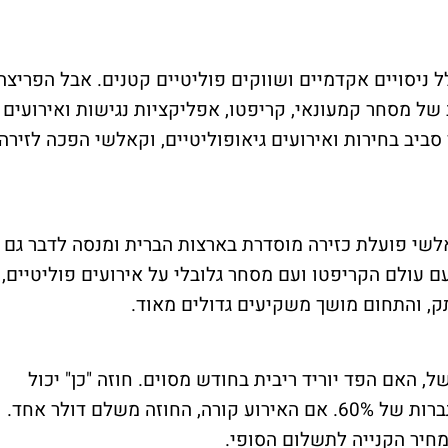
לל ניסויים אקדמיים ושווקים פוליטיים קטנים. אבל הפריצה
של מסחר קמעונאי, קריפטו, אפליקציות נגישות ואירועים
ביב בחירות ואירועים גיאופוליטיים, וקאלשי הפכה לזירה
שי פועלת כזירה מוסדרת בארצות הברית ומנסה לדבר גם
ם עולם הקריפטו ועם מסחר גלובלי על אירועים פוליטיים,
תק, והתחום מושך משקיעים גדולים מאוד.
ל, האם הפד יוריד ריבית בחודש מסוים. חוזה "כן" יכול
להיסחר ב-60 סנט, מה שמשקף לכאורה הסתברות של 60%. אם האירוע קורה, החוזה משלם דולר אחד.
מחיר הקנייה לתשלום הסופי.