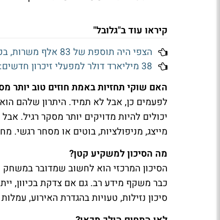
קיראו עוד ב"גלובל"
הצפי היה תוספת של 83 אלף משרות, בפועל נמחקו 23 אלף: שוק העבודה האמריקאי מתכווץ
38 מיליארד דולר למפעלי זיכרון חדשים: למה דווקא מיקרון נהנית מההשקעה של SK הייניקס
האם שוקי תחזיות באמת חוזים טוב יותר מס
לפעמים כן, אבל לא תמיד. היתרון שלהם הו
יכולים להיות מדויקים יותר מסקר רגיל. אבל 
מייצג, מניפולציות, בוטים או מסחר רגשי. מ
מה הסיכון למשקיע קטן?
הסיכון המרכזי הוא לחשוב שמדובר במשחק קל
כבר משקף מידע רב. גם אם צדקת בכיוון, ייתכ
סיכון נזילות, טעויות בהגדרת האירוע, עמלו
לאן התחום הולך מכאן?