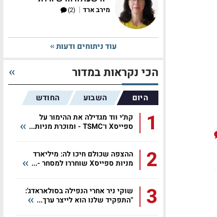
|
מירב ארד
(2)
עוד ניתוחים ודעות
הכי נקראות במדור
היום
השבוע
החודש
1
קת׳י ווד מגדילה את ההימור על
ספייסX ו־TSMC - ומוכרת מניות...
2
ההצפה שכולם חיכו לה: מיליארד
מניות ספייסX שוחררו למסחר -...
3
שוקי ניר אחרי הנפילה בסולאראדג':
"התפקיד שלנו הוא לייצר ערך...