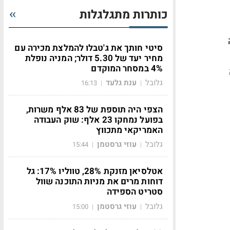
כותרות מתגלגלות
סיטי חותך את ג'טבלו להמלצת מכירה עם
מחיר יעד של 5.30 דולר; המניה נופלת
4% במסחר המוקדם
גלובל
ענת גלעד
16:13
|
|
הצפי היה תוספת של 83 אלף משרות,
בפועל נמחקו 23 אלף: שוק העבודה
האמריקאי מתכווץ
גלובל
עוזי גרסטמן
15:44
|
|
אטלסיאן מזנקת 28%, טווליו 17%: גל
דוחות מרים את מניות התוכנה שוול
סטריט הספידה
גלובל
עוזי גרסטמן
15:00
|
|