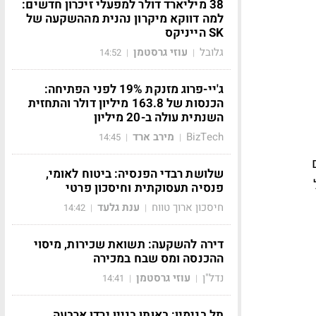
38 מיליארד דולר למפעלי זיכרון חדשים:
למה דווקא מיקרון נהנית מההשקעה של
SK הייניקס
גלובל
עוזי גרסטמן
14:52
|
|
ג'יי-פרוג מזנקת 19% לפני הפתיחה:
הכנסות של 163.8 מיליון דולר והתחזית
השנתית עולה ב-20 מיליון
BizTech
מירב ארד
14:45
|
|
שלושת רבדי הפנסיה: ביטוח לאומי,
פנסיה תעסוקתית וחיסכון פרטי
חיסכון ארוך טווח
ענת גלעד
14:42
|
|
דירה להשקעה: תשואת שכירות, מיסוי
ההכנסה ומס שבח במכירה
נדל"ן
עוזי גרסטמן
14:41
|
|
תל בנימין: באותו בניין ירדו ארבעה