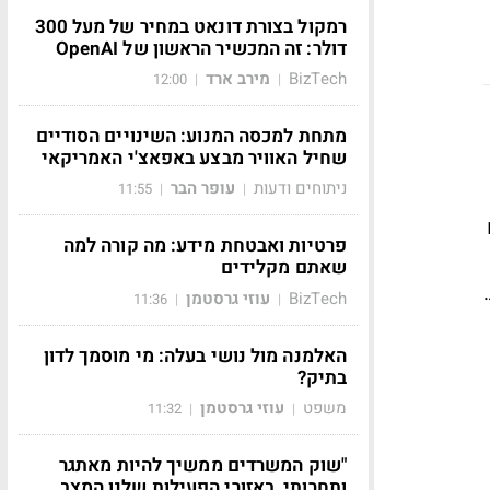
רמקול בצורת דונאט במחיר של מעל 300
דולר: זה המכשיר הראשון של OpenAI
BizTech
מירב ארד
12:00
|
|
מתחת למכסה המנוע: השינויים הסודיים
שחיל האוויר מבצע באפאצ'י האמריקאי
ניתוחים ודעות
עופר הבר
11:55
|
|
פרטיות ואבטחת מידע: מה קורה למה
שאתם מקלידים
BizTech
עוזי גרסטמן
11:36
|
|
האלמנה מול נושי בעלה: מי מוסמך לדון
בתיק?
משפט
עוזי גרסטמן
11:32
|
|
"שוק המשרדים ממשיך להיות מאתגר
ותחרותי, באזורי הפעילות שלנו המצב