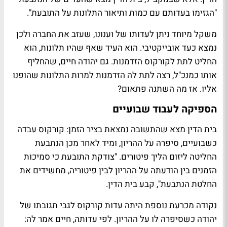
"הגזימו בעדותם עם כמות ותיאור התלונות על התובעת".
משקל מיוחד ניתן לעדותו של וענונו, שעזב את החברה ולכן
נמצא כעד אובייקטיבי. הוא העיד שאף שהיו תלונות, הוא
החליט לתת לקורקוס הזדמנות. גם יהודה חיים, שהחליף
אותו כמנכ"ל, רצה לתת לה הזדמנות למרות התלונות שהופנו
אליו. אז מה השתנה פתאום?
הספיקה לעבוד שבועיים
בית הדין מצא שהתשובה נמצאת בציר הזמן: קורקוס עבדה
כשבועיים, סיפרה על ההריון, ומיד לאחר מכן הנתבעת
החליטה ליזום הליך פיטורים. "צודקת התובעת כי סמיכות
הזמנים בין הודעתה על ההריון לבין פיטוריה, מחשידים את
החלטת הנתבעת", קבע בית הדין.
נקודה מכרעת נוספת היתה עדות קורקוס לגבי תגובתו של
יהודה כשסיפרה לו על ההריון. לפי עדותה, חיים אמר לה: