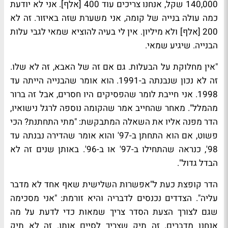
140,000 שקל, אנחנו צריכים עוד 400 [אלף]. אני לא יודעת
כמה עולה בנייה של קומה, אני משערת שזה באיזור. זה לא
200 [אלף] ולא מיליון. אין לי בעיה להוציא שמאי לגבי עלות
הבנייה. שיגיע שמאי.
"אין מחלוקת על הבעלות. גם אם זה של האבא, זה לא שלו.
זה לא נכון שנבנתה ב-1991. הוא אומר שהבנייה הייתה עד
1998. אני חייבת לומר שהפסיקים היו חסרים, אבל זה ברור
מהמלל". מאחר שהחייב אמר שהקומה נוספה לרגל נישואיו,
הדר מפנה אליו את השאלה המתבקשת: "מתי התחתנת? הכי
פשוט, אם הוא התחתן ב-97' והוא אומר שהדירה נבנתה עד
98', כנראה שהתחילו ב-97' או ב-96'. באותן שנים זה לא
הבדל גדול".
הדר קופצת כעת ל"אפשרות השלישית שאף אחד לא מדבר
עליה". הצדדים נכנסים לדבריה והיא זורמת: "אני מסכימה
שגם לצורך הצעת הסדר צריך שמאות כדי לדעת על מה
אנחנו מדברים. זה תיק שצריך לסיים אותו. זה לא תיק