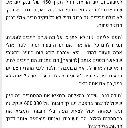
למשפטית. יש הוראת נוהל תקין 450 של בנק ישראל,
שמחייבת לתת. זה חל גם על הבנק הדואר, כי גם הוא בנק.
לא כולם מכירים, גם בבנק גדול לא כל פקיד מכיר, אולי בבנק
הדואר פחות.
"תפנו אליהם. אני לא אתן צו על מה שהם חייבים לעשות.
תגידו להם על ההוראה, ואם תהיה בעיה תחזרו לפה. אולי
אתה תעזור להם" - היא אומרת לבא כוח החייב. "ראיתי
שכאשר מפנים אותם [להוראה], הם נותנים. הם חייבים לתת,
ודאי שנה אחורה". היא מכתיבה החלטה לגבי מועדי הצעדים
הבאים ופונה לחייב: "אדוני רוצה לומר עוד משהו? אתה לא
חייב, רק אם אתה רוצה.
"תודה רבה, שיהיה בהצלחה. תמציא את המסמכים, זה תיק
שיכול להיגמר בהפטר. יש לך חובות של 600,000 שקל, זה
תיק שאתה יכול לצאת מפה בלי חובות. תמציא את
המסמכים האלה, הם חשובים, ואנחנו מוציאים אותך לדרך
חדשה, בלי חובות".