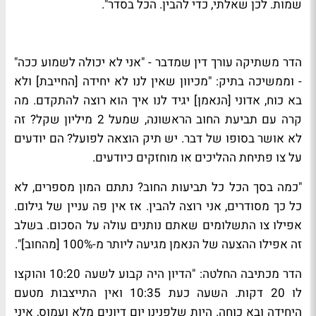
שמות. לכן שאלתי, כדי להבין. הכל בסדר".
הדר משתיקה עורך דין שמדבר - "אני לא יכולה לשמוע ככה"
- וממשיכה בתיק: "מכיוון שאין לנו לא יחידה [החייבת] ולא
בא כוח, אדוני [הנאמן] יגיד לנו איך הוא רוצה להתקדם. מה
קרה עם תביעת החוב הראשונה, שמעל 2 מיליון שקל? זה
לא אושר בסופו של דבר. יש תיק הוצאה לפועל? הם יודעים
על צו פתיחת ההליכים או מוחזקים כיודעים.
"כמה בסך הכל כל תביעות החוב? נתתם המון מספרים, לא
כל כך מסודרים, אני רוצה להבין. אז אין פה עניין של גילום.
אפילו צו התשלומים שאתם נותנים עולה על הסכום. בשלב
זה אפילו ההצעה של הנאמן מגיעה ליותר מ-100% [מהחוב]".
הדר מכתיבה החלטה: "הדיון היה קבוע לשעה 10:20 והוקצו
לו 20 דקות. השעה כעת 10:35 ואין התייצבות מטעם
היחידה ובא כוחה. היות שלפנינו יום דיונים מלא ועמוס, איני