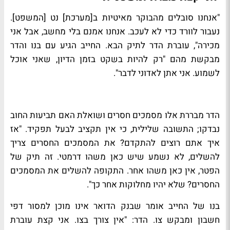
"אנחנו סובלים מהבוקר מאיטיות ב[מערכת] נט [המשפט].
נעבור לוורד כדי לא לעכב. אנחנו אמנם בלי מחשב, אבל אני
מכירה", עוברת הדר לתיק הבא. החייב הגיע עם בנו והדר
מבקשת מהם "רק להיות בשקט בזמן הדיון, שאני אוכל
לשמוע. אני אתן לאדוני לדבר".
הדר מבררת אלו מסמכים חסרים ושואלת האם תביעות החוב
נבדקו; התשובה שלילית, כי אין תקציב לבעל תפקיד. "אז
איך אתם רוצים להתקדם? את המסמכים החסרים צריך
להשלים, לא נשמע שיש כאן משהו דרמטי. זה תיק של
הפטר, אין כאן משהו אחר. התקופה להשלים את המסמכים
החסרים? שלא יהיו מחלוקות אחר כך".
בנו של החייב אומר שבנק הדואר אינו מוכן למסור דפי
חשבון ומבקש צו. הדר: "אין צורך בצו. אני קצת עוברת