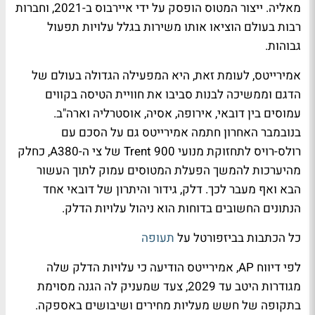
מאליה. ייצור המטוס הופסק על ידי איירבוס ב-2021, וחברות
רבות בעולם הוציאו אותו משירות בגלל עלויות תפעול
גבוהות.
אמירייטס, לעומת זאת, היא המפעילה הגדולה בעולם של
הדגם וממשיכה לבנות סביבו את חוויית הטיסה בקווים
עמוסים בין דובאי, אירופה, אסיה, אוסטרליה וארה"ב.
בנובמבר האחרון חתמה אמירייטס גם על הסכם עם
רולס-רויס לתחזוקת מנועי Trent 900 של צי ה-A380, כחלק
מהיערכות להמשך הפעלת המטוסים עמוק לתוך העשור
הבא ואף מעבר לכך. דלק, גידור והיתרון של דובאי אחד
הנתונים החשובים בדוחות הוא ניהול עלויות הדלק.
כל הכתבות בביזפורטל על
תעופה
לפי דיווח AP, אמירייטס הודיעה כי עלויות הדלק שלה
מגודרות היטב עד 2029, צעד שמעניק לה הגנה מסוימת
בתקופה של חשש מעליות מחירים ושיבושים באספקה.