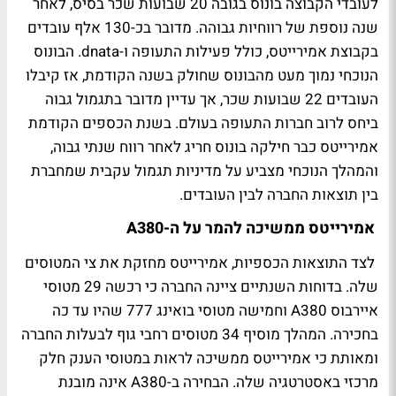
לעובדי הקבוצה בונוס בגובה 20 שבועות שכר בסיס, לאחר
שנה נוספת של רווחיות גבוהה. מדובר בכ-130 אלף עובדים
בקבוצת אמירייטס, כולל פעילות התעופה ו-dnata. הבונוס
הנוכחי נמוך מעט מהבונוס שחולק בשנה הקודמת, אז קיבלו
העובדים 22 שבועות שכר, אך עדיין מדובר בתגמול גבוה
ביחס לרוב חברות התעופה בעולם. בשנת הכספים הקודמת
אמירייטס כבר חילקה בונוס חריג לאחר רווח שנתי גבוה,
והמהלך הנוכחי מצביע על מדיניות תגמול עקבית שמחברת
בין תוצאות החברה לבין העובדים.
אמירייטס ממשיכה להמר על ה-A380
לצד התוצאות הכספיות, אמירייטס מחזקת את צי המטוסים
שלה. בדוחות השנתיים ציינה החברה כי רכשה 29 מטוסי
איירבוס A380 וחמישה מטוסי בואינג 777 שהיו עד כה
בחכירה. המהלך מוסיף 34 מטוסים רחבי גוף לבעלות החברה
ומאותת כי אמירייטס ממשיכה לראות במטוסי הענק חלק
מרכזי באסטרטגיה שלה. הבחירה ב-A380 אינה מובנת